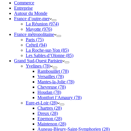
Commerce
Entreprise
Autour du Monde
France d’outre-mer
La Réunion (974)
Mayotte (976)
France métropolitaine
Paris (75)
Créteil (94)
La Roche-sur-Yon (85)
Les Sables-d’Olonne (85)
Grand Sud-Ouest Parisien
Yvelines (78)
Rambouillet (78)
Versailles (78)
Mantes-la-Jolie (78)
Chevreuse (78)
Houdan (78)
Montfort l’Amaury (78)
Eure-et-Loir (28)
Chartres (28)
Dreux (28)
Epernon (28)
Maintenon (28)
Auneau-Bleury-Saint-Symphorien (28)