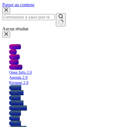
Passer au contenu
Aucun résultat
Stampa
Vivo
Scritto
Firma
Mosaico
Open Info 2.0
Agenda 2.0
Kiosque 2.0
Accueil
Actualité
Société
Politique
Numérique
Culture
Nature
Marché