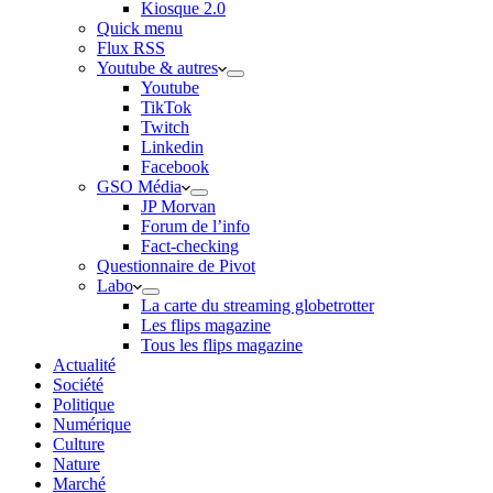
Kiosque 2.0
Quick menu
Flux RSS
Youtube & autres
Youtube
TikTok
Twitch
Linkedin
Facebook
GSO Média
JP Morvan
Forum de l’info
Fact-checking
Questionnaire de Pivot
Labo
La carte du streaming globetrotter
Les flips magazine
Tous les flips magazine
Actualité
Société
Politique
Numérique
Culture
Nature
Marché