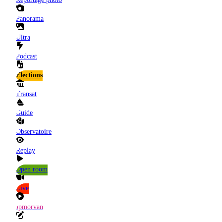
Panorama
Ultra
Podcast
Elections
Transat
Guide
Observatoire
Replay
Open room
Live
Jpmorvan