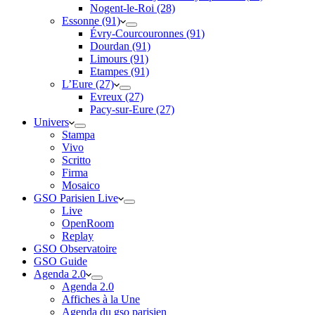
Nogent-le-Roi (28)
Essonne (91)
Évry-Courcouronnes (91)
Dourdan (91)
Limours (91)
Etampes (91)
L’Eure (27)
Evreux (27)
Pacy-sur-Eure (27)
Univers
Stampa
Vivo
Scritto
Firma
Mosaico
GSO Parisien Live
Live
OpenRoom
Replay
GSO Observatoire
GSO Guide
Agenda 2.0
Agenda 2.0
Affiches à la Une
Agenda du gso parisien