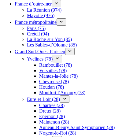
France d’outre-mer
La Réunion (974)
Mayotte (976)
France métropolitaine
Paris (75)
Créteil (94)
La Roche-sur-Yon (85)
Les Sables-d’Olonne (85)
Grand Sud-Ouest Parisien
Yvelines (78)
Rambouillet (78)
Versailles (78)
Mantes-la-Jolie (78)
Chevreuse (78)
Houdan (78)
Montfort l’Amaury (78)
Eure-et-Loir (28)
Chartres (28)
Dreux (28)
Epernon (28)
Maintenon (28)
Auneau-Bleury-Saint-Symphorien (28)
Nogent-le-Roi (28)