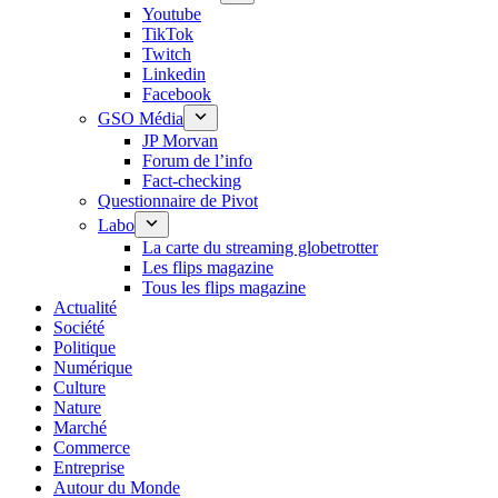
Youtube
TikTok
Twitch
Linkedin
Facebook
GSO Média
JP Morvan
Forum de l’info
Fact-checking
Questionnaire de Pivot
Labo
La carte du streaming globetrotter
Les flips magazine
Tous les flips magazine
Actualité
Société
Politique
Numérique
Culture
Nature
Marché
Commerce
Entreprise
Autour du Monde