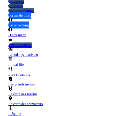
Commerce
Entreprise
Autour du monde
Forum de l'info
Fact-checking
Quick menu
Tous les articles
Agenda gso parisien
In real life
Live streaming
Les grands invités
La carte des forums
La carte des animateurs
L'équipe