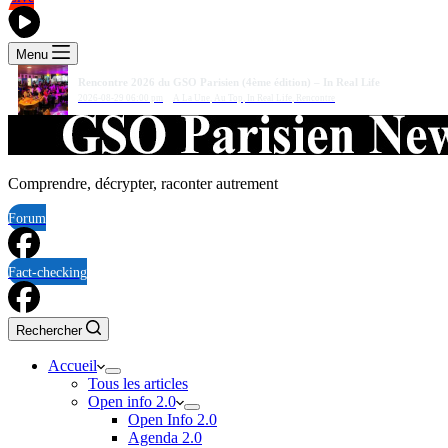
Menu
Rencontre 2026 du GSO Parisien (4ème édition) – In Real Life
2026-08-29 06:00 pm
A La Une
,
Au Top
,
In Real Life
,
Rencontre
Comprendre, décrypter, raconter autrement
Forum
Fact-checking
Rechercher
Accueil
Tous les articles
Open info 2.0
Open Info 2.0
Agenda 2.0