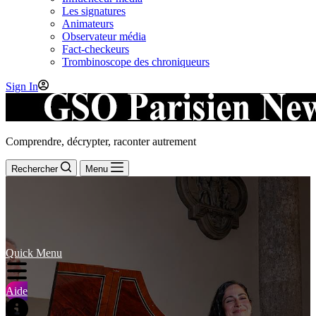
Les signatures
Animateurs
Observateur média
Fact-checkeurs
Trombinoscope des chroniqueurs
Sign In
Comprendre, décrypter, raconter autrement
Rechercher
Menu
Quick Menu
Aide