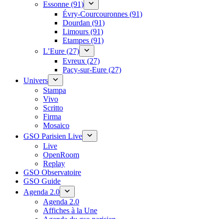
Essonne (91)
Évry-Courcouronnes (91)
Dourdan (91)
Limours (91)
Etampes (91)
L’Eure (27)
Evreux (27)
Pacy-sur-Eure (27)
Univers
Stampa
Vivo
Scritto
Firma
Mosaico
GSO Parisien Live
Live
OpenRoom
Replay
GSO Observatoire
GSO Guide
Agenda 2.0
Agenda 2.0
Affiches à la Une