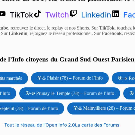
TikTok
Twitch
Linkedin
Fa
tube
, retrouvez le direct, le replay et nos Shorts. Sur
TikTok
, touchez l
. Sur
Linkedin
, rejoignez le réseau professionnel. Sur
Facebook
, reste
e l’Info citoyens du Grand Sud-Ouest Parisien,
🎯♨️ Plaisir (78) – Forum de l’Info
tits marchés
🎯📣 Roc
l’Info
🎯📣 Prunay-le-Temple (78) – Forum de l’Info
🎯
🎯♨️ Mainvilliers (28) – Forum d
epteuil (78) – Forum de l’Info
Tout le réseau de l’Open Info 2.0
La carte des Forums