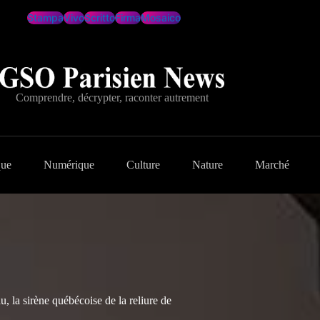
Stampa
Vivo
Scritto
Firma
Mosaico
Comprendre, décrypter, raconter autrement
que
Numérique
Culture
Nature
Marché
 la sirène québécoise de la reliure de