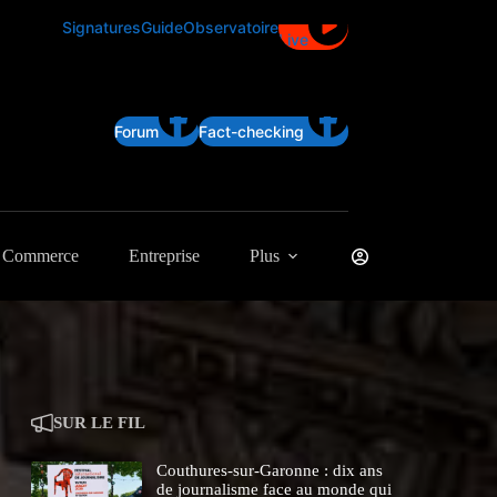
Signatures
Guide
Observatoire
Live
Forum
Fact-checking
Commerce
Entreprise
Plus
SUR LE FIL
Couthures-sur-Garonne : dix ans
de journalisme face au monde qui