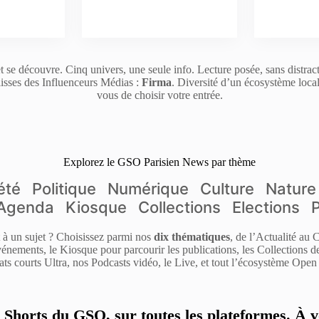
t se découvre. Cinq univers, une seule info. Lecture posée, sans distrac
isses des Influenceurs Médias :
Firma
. Diversité d’un écosystème loca
vous de choisir votre entrée.
Explorez le GSO Parisien News par thème
été
Politique
Numérique
Culture
Nature
Agenda
Kiosque
Collections
Elections
it à un sujet ? Choisissez parmi nos
dix thématiques
, de l’Actualité au
énements, le Kiosque pour parcourir les publications, les Collections 
ats courts Ultra, nos Podcasts vidéo, le Live, et tout l’écosystème Open 
s Shorts du GSO, sur toutes les plateformes. À v