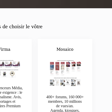
 de choisir le vôtre
Firma
Mosaico
enceurs Média,
e exigence : le
nalisme. Avis,
400+ forums, 160 000+
ortages et
membres, 10 millions
aires Premium
de vues/an.
Agenda, kiosques,