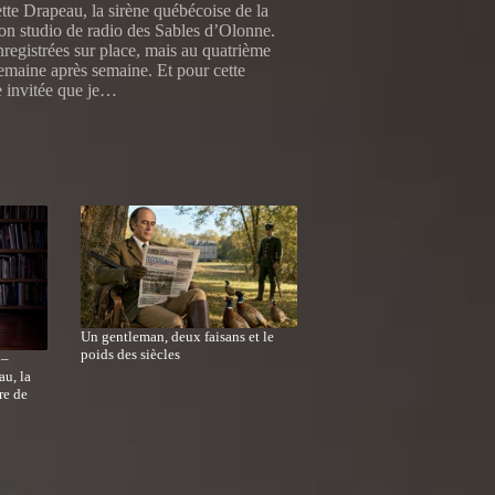
te Drapeau, la sirène québécoise de la
mon studio de radio des Sables d’Olonne.
registrées sur place, mais au quatrième
semaine après semaine. Et pour cette
e invitée que je…
Un gentleman, deux faisans et le
poids des siècles
 –
au, la
re de