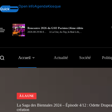
Passer
Open info
Agenda
Kiosque
au
Quick
contenu
Rencontre 2026 du GSO Parisien (4ème édition)
– In Real Life
2026-08-29 06:00
A La Une
,
Au Top
,
In Real Life
,
pm
Rencontre
Accueil
Actualité
Société
Politi
À LA UNE
La Saga des Biennales 2024 – Épisode 4/12 : Odette Drapeau,
création