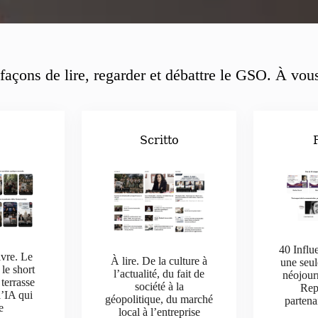
façons de lire, regarder et débattre le GSO. À vous
o
Scritto
40 Influ
ivre. Le
À lire. De la culture à
une seul
 le short
l’actualité, du fait de
néojour
 terrasse
société à la
Rep
l’IA qui
géopolitique, du marché
parten
e
local à l’entreprise