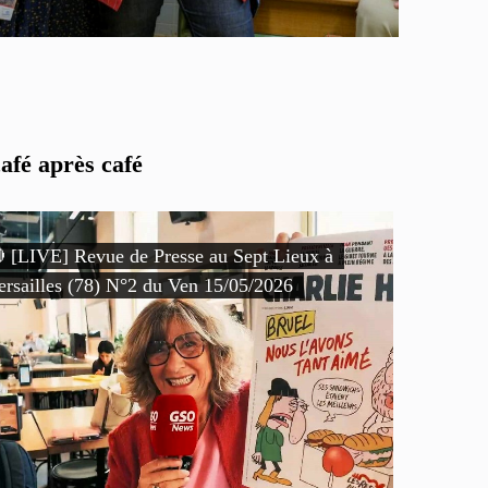
afé après café
 [LIVE] Revue de Presse au Sept Lieux à
ersailles (78) N°2 du Ven 15/05/2026