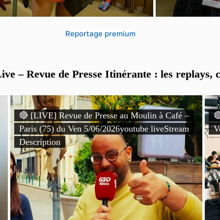
Reportage premium
ve – Revue de Presse Itinérante : les replays, c
🔴 [LIVE] Revue de Presse au Moulin à Café –

Paris (75) du Ven 5/06/2026youtube liveStream
V
Description