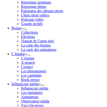
Reportage premium
Reportage photo
Panorama des albums photo
Ultras short vidéos
Podcasts vidéo
Grands invités
Bonus
Collections
Elections
Transat de l’open info
La carte des forums
La carte des animateurs
L’équipe
L’équipe
A propos
Contact
Les témoignages
Les candidats
Book presse
Influenceur média
Influenceur média
Les signatures
Animateurs
Observateur média
Fact-checkeurs