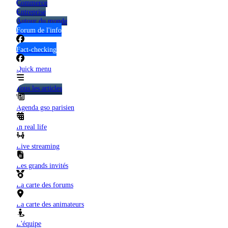
Commerce
Entreprise
Autour du monde
Forum de l'info
Fact-checking
Quick menu
Tous les articles
Agenda gso parisien
In real life
Live streaming
Les grands invités
La carte des forums
La carte des animateurs
L'équipe