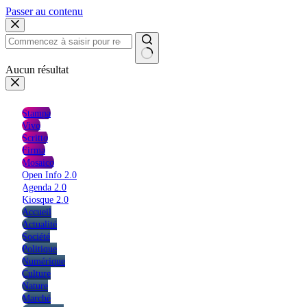
Passer au contenu
Aucun résultat
Stampa
Vivo
Scritto
Firma
Mosaico
Open Info 2.0
Agenda 2.0
Kiosque 2.0
Accueil
Actualité
Société
Politique
Numérique
Culture
Nature
Marché