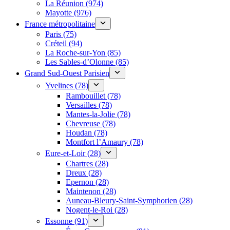
La Réunion (974)
Mayotte (976)
France métropolitaine
Paris (75)
Créteil (94)
La Roche-sur-Yon (85)
Les Sables-d’Olonne (85)
Grand Sud-Ouest Parisien
Yvelines (78)
Rambouillet (78)
Versailles (78)
Mantes-la-Jolie (78)
Chevreuse (78)
Houdan (78)
Montfort l’Amaury (78)
Eure-et-Loir (28)
Chartres (28)
Dreux (28)
Epernon (28)
Maintenon (28)
Auneau-Bleury-Saint-Symphorien (28)
Nogent-le-Roi (28)
Essonne (91)