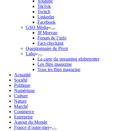
Youtube
TikTok
Twitch
Linkedin
Facebook
GSO Média
JP Morvan
Forum de l’info
Fact-checking
Questionnaire de Pivot
Labo
La carte du streaming globetrotter
Les flips magazine
Tous les flips magazine
Actualité
Société
Politique
Numérique
Culture
Nature
Marché
Commerce
Entreprise
Autour du Monde
France d’outre-mer