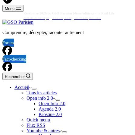
Menu
Rencontre 2026 du GSO Parisien (4ème édition) – In Real Life
2026-08-29 06:00 pm
A La Une
,
Au Top
,
In Real Life
,
Rencontre
Comprendre, décrypter, raconter autrement
Forum
Fact-checking
Rechercher
Accueil
Tous les articles
Open info 2.0
Open Info 2.0
Agenda 2.0
Kiosque 2.0
Quick menu
Flux RSS
Youtube & autres