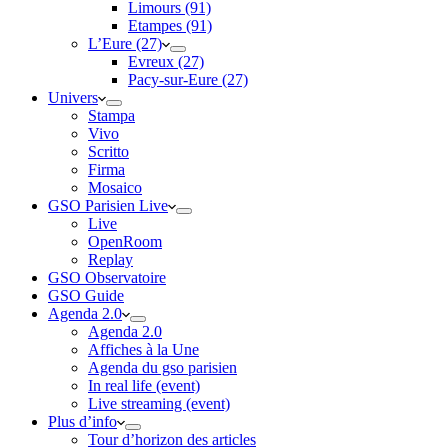
Limours (91)
Etampes (91)
L’Eure (27)
Evreux (27)
Pacy-sur-Eure (27)
Univers
Stampa
Vivo
Scritto
Firma
Mosaico
GSO Parisien Live
Live
OpenRoom
Replay
GSO Observatoire
GSO Guide
Agenda 2.0
Agenda 2.0
Affiches à la Une
Agenda du gso parisien
In real life (event)
Live streaming (event)
Plus d’info
Tour d’horizon des articles