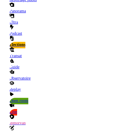
Panorama
Ultra
Podcast
Elections
Transat
Guide
Observatoire
Replay
Open room
Live
Jpmorvan