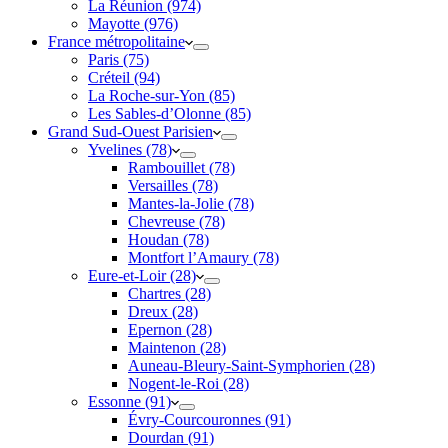
La Réunion (974)
Mayotte (976)
France métropolitaine
Paris (75)
Créteil (94)
La Roche-sur-Yon (85)
Les Sables-d’Olonne (85)
Grand Sud-Ouest Parisien
Yvelines (78)
Rambouillet (78)
Versailles (78)
Mantes-la-Jolie (78)
Chevreuse (78)
Houdan (78)
Montfort l’Amaury (78)
Eure-et-Loir (28)
Chartres (28)
Dreux (28)
Epernon (28)
Maintenon (28)
Auneau-Bleury-Saint-Symphorien (28)
Nogent-le-Roi (28)
Essonne (91)
Évry-Courcouronnes (91)
Dourdan (91)