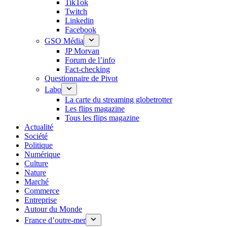
TikTok
Twitch
Linkedin
Facebook
GSO Média
JP Morvan
Forum de l’info
Fact-checking
Questionnaire de Pivot
Labo
La carte du streaming globetrotter
Les flips magazine
Tous les flips magazine
Actualité
Société
Politique
Numérique
Culture
Nature
Marché
Commerce
Entreprise
Autour du Monde
France d’outre-mer