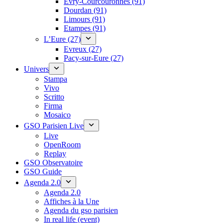
Évry-Courcouronnes (91)
Dourdan (91)
Limours (91)
Etampes (91)
L’Eure (27)
Evreux (27)
Pacy-sur-Eure (27)
Univers
Stampa
Vivo
Scritto
Firma
Mosaico
GSO Parisien Live
Live
OpenRoom
Replay
GSO Observatoire
GSO Guide
Agenda 2.0
Agenda 2.0
Affiches à la Une
Agenda du gso parisien
In real life (event)