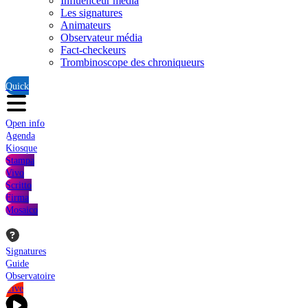
Influenceur média
Les signatures
Animateurs
Observateur média
Fact-checkeurs
Trombinoscope des chroniqueurs
Quick
Open info
Agenda
Kiosque
Stampa
Vivo
Scritto
Firma
Mosaico
Signatures
Guide
Observatoire
Live