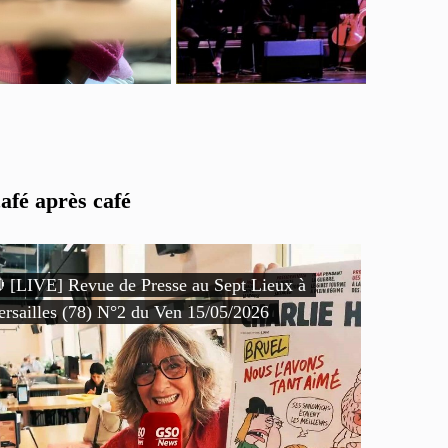
afé après café
 [LIVE] Revue de Presse au Sept Lieux à
ersailles (78) N°2 du Ven 15/05/2026