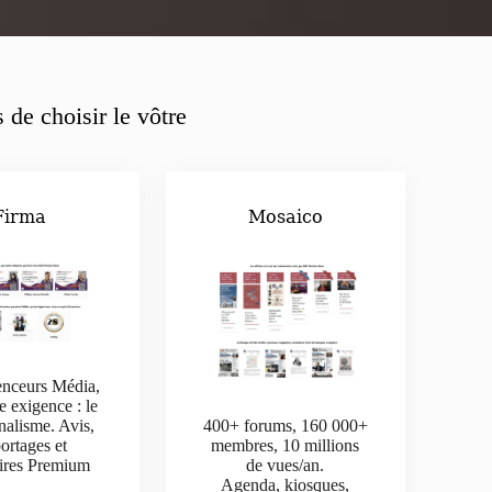
 de choisir le vôtre
Firma
Mosaico
enceurs Média,
e exigence : le
nalisme. Avis,
400+ forums, 160 000+
ortages et
membres, 10 millions
aires Premium
de vues/an.
Agenda, kiosques,