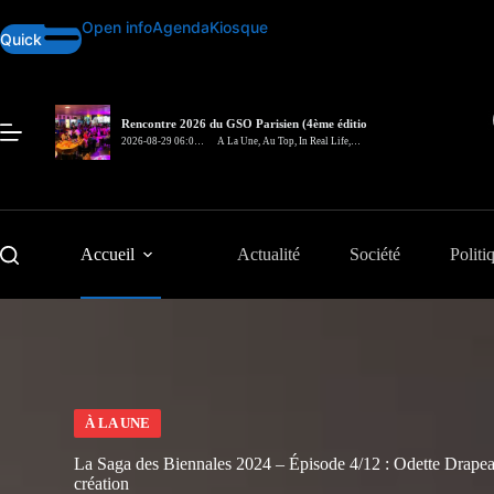
Passer
Open info
Agenda
Kiosque
au
Quick
contenu
Rencontre 2026 du GSO Parisien (4ème édition)
– In Real Life
2026-08-29 06:00
A La Une
,
Au Top
,
In Real Life
,
pm
Rencontre
Accueil
Actualité
Société
Politi
À LA UNE
La Saga des Biennales 2024 – Épisode 4/12 : Odette Drapeau,
création