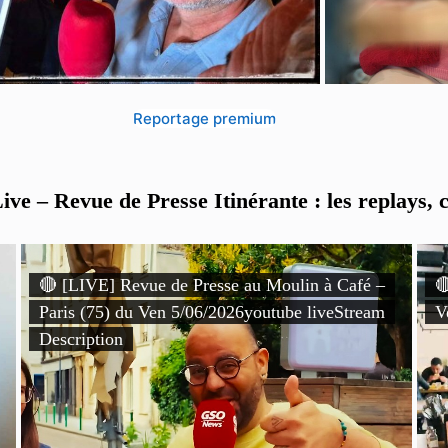
Reportage premium
ve – Revue de Presse Itinérante : les replays, c
🔴 [LIVE] Revue de Presse au Moulin à Café –

Paris (75) du Ven 5/06/2026youtube liveStream
V
Description