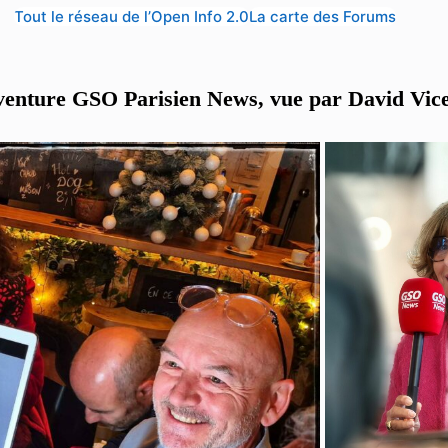
Tout le réseau de l’Open Info 2.0
La carte des Forums
venture GSO Parisien News, vue par David Vic