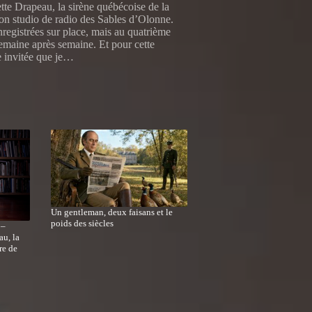
te Drapeau, la sirène québécoise de la
mon studio de radio des Sables d’Olonne.
registrées sur place, mais au quatrième
semaine après semaine. Et pour cette
e invitée que je…
Un gentleman, deux faisans et le
poids des siècles
 –
au, la
re de