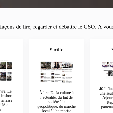
façons de lire, regarder et débattre le GSO. À vous
o
Scritto
40 Influ
ivre. Le
À lire. De la culture à
une seul
 le short
l’actualité, du fait de
néojour
 terrasse
société à la
Rep
l’IA qui
géopolitique, du marché
parten
e
local à l’entreprise