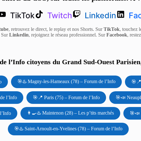
TikTok
Twitch
Linkedin
Fa
tube
, retrouvez le direct, le replay et nos Shorts. Sur
TikTok
, touchez l
. Sur
Linkedin
, rejoignez le réseau professionnel. Sur
Facebook
, reste
e l’Info citoyens du Grand Sud-Ouest Parisien,
🎯♨️ Magny-les-Hameaux (78) – Forum de l’Info
o
🎯📍
de l’Info
🎯📍 Paris (75) – Forum de l’Info
🎯📣 Neauphl
👩‍🍳♨️ Maintenon (28) – Les p’tits marchés
l’Info
🎯📣 
🎯♨️ Saint-Arnoult-en-Yvelines (78) – Forum de l’Info