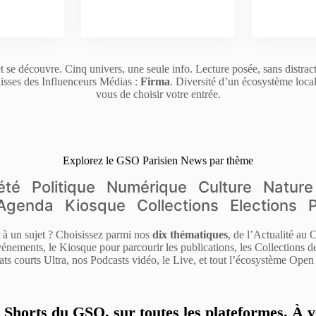
t se découvre. Cinq univers, une seule info. Lecture posée, sans distrac
isses des Influenceurs Médias :
Firma
. Diversité d’un écosystème loca
vous de choisir votre entrée.
Explorez le GSO Parisien News par thème
été
Politique
Numérique
Culture
Nature
Agenda
Kiosque
Collections
Elections
it à un sujet ? Choisissez parmi nos
dix thématiques
, de l’Actualité au
énements, le Kiosque pour parcourir les publications, les Collections 
ats courts Ultra, nos Podcasts vidéo, le Live, et tout l’écosystème Open 
s Shorts du GSO, sur toutes les plateformes. À v