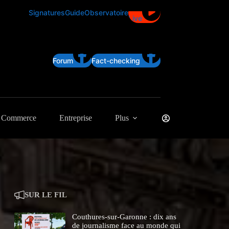
Signatures
Guide
Observatoire
Live
Forum
Fact-checking
Commerce
Entreprise
Plus
SUR LE FIL
Couthures-sur-Garonne : dix ans
de journalisme face au monde qui