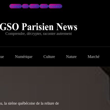
Stampa
Vivo
Scritto
Firma
Mosaico
Comprendre, décrypter, raconter autrement
que
Numérique
Culture
Nature
Marché
 la sirène québécoise de la reliure de