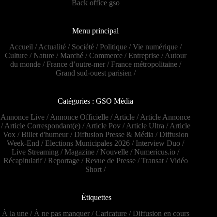
Back office gso
Menu principal
Accueil
/
Actualité
/
Société
/
Politique
/
Vie numérique
/
Culture
/
Nature
/
Marché
/
Commerce
/
Entreprise
/
Autour
du monde
/
France d’outre-mer
/
France métropolitaine
/
Grand sud-ouest parisien
/
Catégories : GSO Média
Annonce Live
/
Annonce Officielle
/
Article
/
Article Annonce
/
Article Correspondant(e)
/
Article Pov
/
Article Ultra
/
Article
Vox
/
Billet d'humeur
/
Diffusion Presse & Média
/
Diffusion
Week-End
/
Elections Municipales 2026
/
Interview Duo
/
Live Streaming
/
Magazine
/
Nouvelle
/
Numericus.io
/
Récapitulatif
/
Reportage
/
Revue de Presse
/
Transat
/
Vidéo
Short
/
Étiquettes
À la une
/
À ne pas manquer
/
Caricature
/
Diffusion en cours