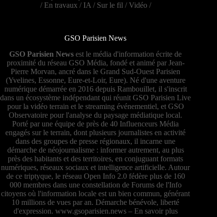
/
En travaux
/
IA
/
Sur le fil
/
Vidéo
/
GSO Parisien News
GSO Parisien News
est le média d'information écrite de
proximité du réseau GSO Média, fondé et animé par Jean-
Pierre Morvan, ancré dans le Grand Sud-Ouest Parisien
(Yvelines, Essonne, Eure-et-Loir, Eure). Né d'une aventure
numérique démarrée en 2016 depuis Rambouillet, il s'inscrit
dans un écosystème indépendant qui réunit GSO Parisien Live
pour la vidéo terrain et le streaming événementiel, et GSO
Observatoire pour l'analyse du paysage médiatique local.
Porté par une équipe de près de 40 Influenceurs Média
engagés sur le terrain, dont plusieurs journalistes en activité
dans des groupes de presse régionaux, il incarne une
démarche de néojournalisme : informer autrement, au plus
près des habitants et des territoires, en conjuguant formats
numériques, réseaux sociaux et intelligence artificielle. Autour
de ce triptyque, le réseau Open Info 2.0 fédère plus de 160
000 membres dans une constellation de Forums de l'Info
citoyens où l'information locale est un bien commun, générant
10 millions de vues par an. Démarche bénévole, liberté
d'expression.
www.gsoparisien.news
–
En savoir plus