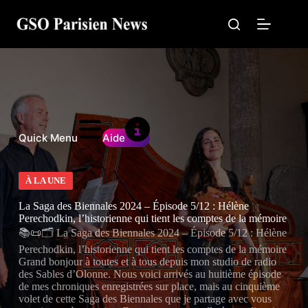
Passer
au
contenu
Quick Menu
Aide
À LA UNE
La Saga des Biennales 2024 – Épisode 5/12 : Hélène
Perechodkin, l’historienne qui tient les comptes de la mémoire
📚📜🗂️ La Saga des Biennales 2024 – Épisode 5/12 : Hélène
Perechodkin, l’historienne qui tient les comptes de la mémoire
Grand bonjour à toutes et à tous depuis mon studio de radio
des Sables d’Olonne. Nous voici arrivés au huitième épisode
de mes chroniques enregistrées sur place, mais au cinquième
volet de cette Saga des Biennales que je partage avec vous