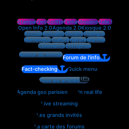
Stampa
Vivo
Scritto
Firma
Mosaico
Aide !
Open Info 2.0
Agenda 2.0
Kiosque 2.0
Accueil
Actualité
Société
Politique
Numérique
Culture
Nature
Marché
Commerce
Entreprise
Autour du monde
Forum de l'info
Fact-checking
Quick menu
Tous les articles
Agenda gso parisien
In real life
Live streaming
Les grands invités
La carte des forums