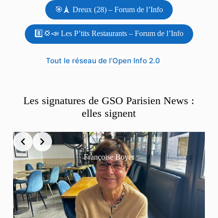
🎯🗼 Dreux (28) – Forum de l’Info
8️⃣💢📣 Les P’tits Restaurants – Forum de l’Info
Tout le réseau de l’Open Info 2.0
Les signatures de GSO Parisien News :
elles signent
Françoise Boyer