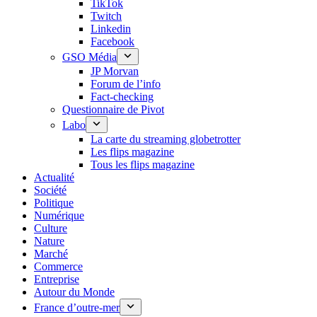
TikTok
Twitch
Linkedin
Facebook
GSO Média
JP Morvan
Forum de l’info
Fact-checking
Questionnaire de Pivot
Labo
La carte du streaming globetrotter
Les flips magazine
Tous les flips magazine
Actualité
Société
Politique
Numérique
Culture
Nature
Marché
Commerce
Entreprise
Autour du Monde
France d’outre-mer