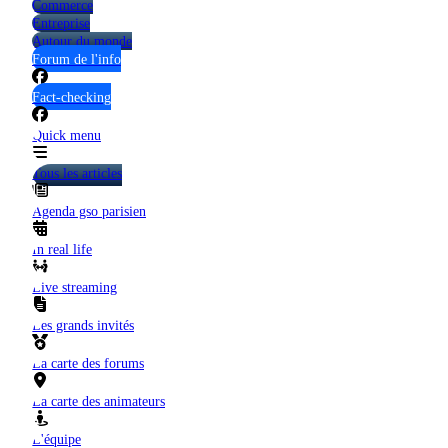
Commerce
Entreprise
Autour du monde
Forum de l'info
Fact-checking
Quick menu
Tous les articles
Agenda gso parisien
In real life
Live streaming
Les grands invités
La carte des forums
La carte des animateurs
L'équipe