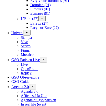
Évry-Courcouronnes (91)
Dourdan (91)
Limours (91)
Etampes (91)
L’Eure (27)
Evreux (27)
Pacy-sur-Eure (27)
Univers
Stampa
Vivo
Scritto
Firma
Mosaico
GSO Parisien Live
Live
OpenRoom
Replay
GSO Observatoire
GSO Guide
Agenda 2.0
Agenda 2.0
Affiches à la Une
Agenda du gso parisien
In real life (event)