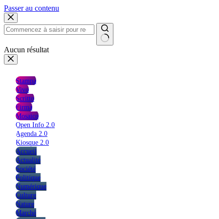
Passer au contenu
Aucun résultat
Stampa
Vivo
Scritto
Firma
Mosaico
Open Info 2.0
Agenda 2.0
Kiosque 2.0
Accueil
Actualité
Société
Politique
Numérique
Culture
Nature
Marché