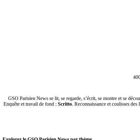
400
GSO Parisien News se lit, se regarde, s’écrit, se montre et se décou
Enquête et travail de fond :
Scritto
. Reconnaissance et coulisses des 
Explorez le GSO Parisien News par thème