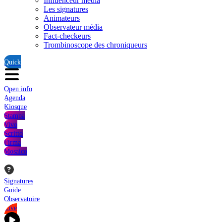
Influenceur média
Les signatures
Animateurs
Observateur média
Fact-checkeurs
Trombinoscope des chroniqueurs
Quick
Open info
Agenda
Kiosque
Stampa
Vivo
Scritto
Firma
Mosaico
Signatures
Guide
Observatoire
Live