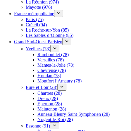
La Réunion (974)
Mayotte (976)
France métropolitaine
Paris (75)
Créteil (94)
La Roche-sur-Yon (85)
Les Sables-d’Olonne (85)
Grand Sud-Ouest Parisien
Yvelines (78)
Rambouillet (78)
Versailles (78)
Mantes-la-Jolie (78)
Chevreuse (78)
Houdan (78)
Montfort l’Amaury (78)
Eure-et-Loir (28)
Chartres (28)
Dreux (28)
Epernon (28)
Maintenon (28)
Auneau-Bleury-Saint-Symphorien (28)
Nogent-le-Roi (28)
Essonne (91)