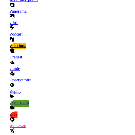
Panorama
Ultra
Podcast
Elections
Transat
Guide
Observatoire
Replay
Open room
Live
Jpmorvan