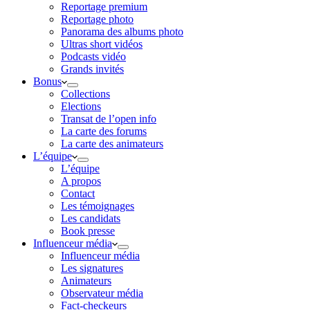
Reportage premium
Reportage photo
Panorama des albums photo
Ultras short vidéos
Podcasts vidéo
Grands invités
Bonus
Collections
Elections
Transat de l’open info
La carte des forums
La carte des animateurs
L’équipe
L’équipe
A propos
Contact
Les témoignages
Les candidats
Book presse
Influenceur média
Influenceur média
Les signatures
Animateurs
Observateur média
Fact-checkeurs