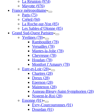
La Réunion (974)
Mayotte (976)
France métropolitaine
Paris (75)
Créteil (94)
La Roche-sur-Yon (85)
Les Sables-d’Olonne (85)
Grand Sud-Ouest Parisien
Yvelines (78)
Rambouillet (78)
Versailles (78)
Mantes-la-Jolie (78)
Chevreuse (78)
Houdan (78)
Montfort l’Amaury (78)
Eure-et-Loir (28)
Chartres (28)
Dreux (28)
Epernon (28)
Maintenon (28)
Auneau-Bleury-Saint-Symphorien (28)
Nogent-le-Roi (28)
Essonne (91)
Évry-Courcouronnes (91)
Dourdan (91)