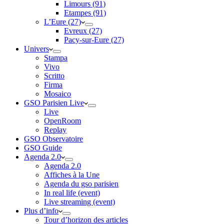
Limours (91)
Etampes (91)
L’Eure (27)
Evreux (27)
Pacy-sur-Eure (27)
Univers
Stampa
Vivo
Scritto
Firma
Mosaico
GSO Parisien Live
Live
OpenRoom
Replay
GSO Observatoire
GSO Guide
Agenda 2.0
Agenda 2.0
Affiches à la Une
Agenda du gso parisien
In real life (event)
Live streaming (event)
Plus d’info
Tour d’horizon des articles