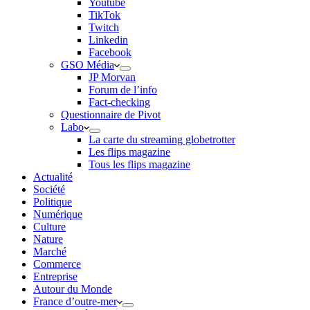
Youtube
TikTok
Twitch
Linkedin
Facebook
GSO Média
JP Morvan
Forum de l’info
Fact-checking
Questionnaire de Pivot
Labo
La carte du streaming globetrotter
Les flips magazine
Tous les flips magazine
Actualité
Société
Politique
Numérique
Culture
Nature
Marché
Commerce
Entreprise
Autour du Monde
France d’outre-mer