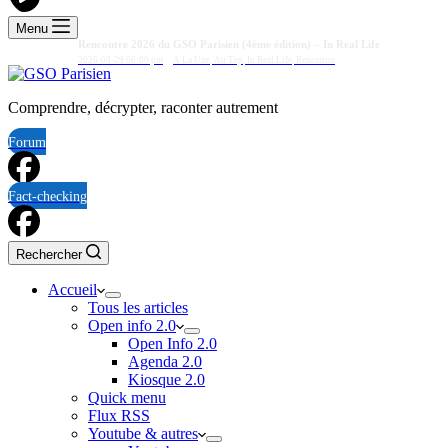
Menu
Rencontre 2026 du GSO Parisien (4ème édition) – In Real Life
2026-08-29 06:00 pm
A La Une
,
Au Top
,
In Real Life
,
Rencontre
Comprendre, décrypter, raconter autrement
Forum
Fact-checking
Rechercher
Accueil
Tous les articles
Open info 2.0
Open Info 2.0
Agenda 2.0
Kiosque 2.0
Quick menu
Flux RSS
Youtube & autres