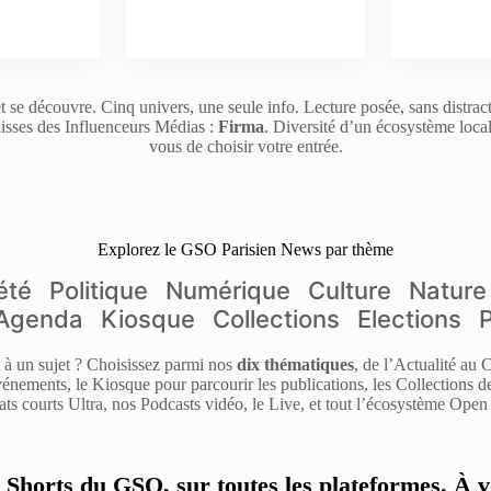
t se découvre. Cinq univers, une seule info. Lecture posée, sans distrac
isses des Influenceurs Médias :
Firma
. Diversité d’un écosystème loca
vous de choisir votre entrée.
Explorez le GSO Parisien News par thème
été
Politique
Numérique
Culture
Nature
Agenda
Kiosque
Collections
Elections
it à un sujet ? Choisissez parmi nos
dix thématiques
, de l’Actualité au
énements, le Kiosque pour parcourir les publications, les Collections 
ats courts Ultra, nos Podcasts vidéo, le Live, et tout l’écosystème Open 
s Shorts du GSO, sur toutes les plateformes. À v