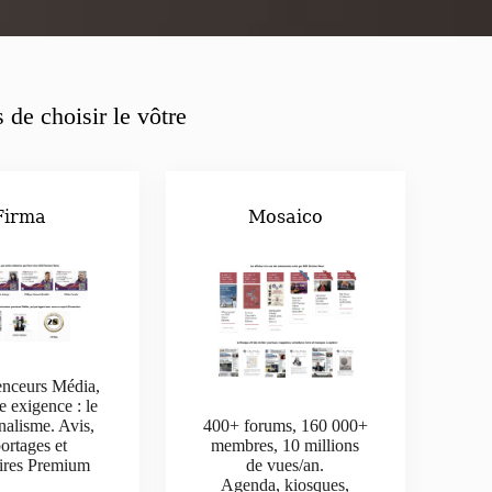
 de choisir le vôtre
Firma
Mosaico
enceurs Média,
e exigence : le
nalisme. Avis,
400+ forums, 160 000+
ortages et
membres, 10 millions
aires Premium
de vues/an.
Agenda, kiosques,