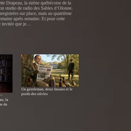
te Drapeau, la sirène québécoise de la
mon studio de radio des Sables d’Olonne.
registrées sur place, mais au quatrième
semaine après semaine. Et pour cette
e invitée que je…
Un gentleman, deux faisans et le
poids des siècles
 –
au, la
re de