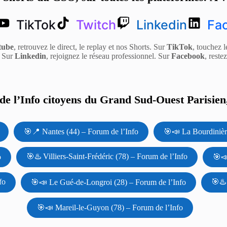
TikTok
Twitch
Linkedin
Fa
tube
, retrouvez le direct, le replay et nos Shorts. Sur
TikTok
, touchez l
. Sur
Linkedin
, rejoignez le réseau professionnel. Sur
Facebook
, reste
e l’Info citoyens du Grand Sud-Ouest Parisien,
🎯📍 Nantes (44) – Forum de l’Info
🎯📣 La Bourdinièr
🎯♨️ Villiers-Saint-Frédéric (78) – Forum de l’Info
o
🎯📣
fo
🎯♨️
🎯📣 Le Gué-de-Longroi (28) – Forum de l’Info
🎯📣 Mareil-le-Guyon (78) – Forum de l’Info