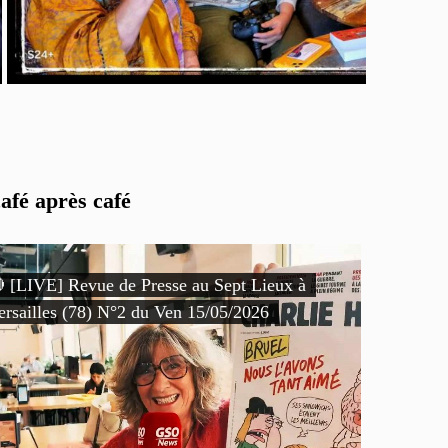
afé après café
 [LIVE] Revue de Presse au Sept Lieux à
ersailles (78) N°2 du Ven 15/05/2026