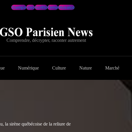
Stampa
Vivo
Scritto
Firma
Mosaico
Comprendre, décrypter, raconter autrement
que
Numérique
Culture
Nature
Marché
 la sirène québécoise de la reliure de