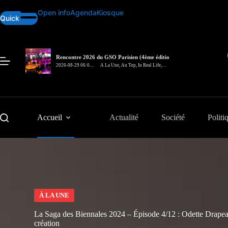
Passer
Open info
Agenda
Kiosque
au
Quick
contenu
Rencontre 2026 du GSO Parisien (4ème édition)
– In Real Life
2026-08-29 06:00
A La Une
,
Au Top
,
In Real Life
,
pm
Rencontre
Accueil
Actualité
Société
Politi
À LA UNE
La Saga des Biennales 2024 – Épisode 4/12 : Odette Drapeau,
création