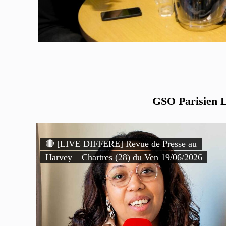
GSO Parisien Li
🔴 [LIVE DIFFERE] Revue de Presse au
Harvey – Chartres (28) du Ven 19/06/2026