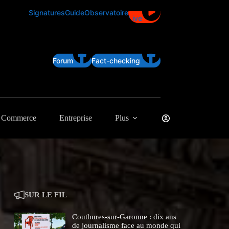
Signatures
Guide
Observatoire
Live
Forum
Fact-checking
Commerce
Entreprise
Plus
SUR LE FIL
Couthures-sur-Garonne : dix ans
de journalisme face au monde qui