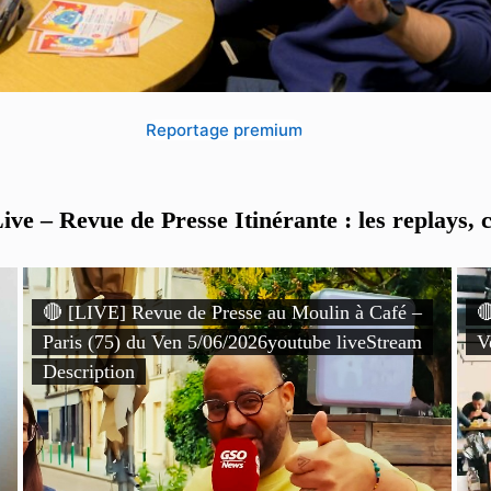
Reportage premium
ve – Revue de Presse Itinérante : les replays, c
🔴 [LIVE] Revue de Presse au Moulin à Café –

Paris (75) du Ven 5/06/2026youtube liveStream
V
Description