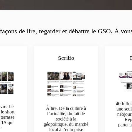
façons de lire, regarder et débattre le GSO. À vous
o
Scritto
40 Influ
ivre. Le
À lire. De la culture à
une seul
 le short
l’actualité, du fait de
néojour
 terrasse
société à la
Rep
l’IA qui
géopolitique, du marché
parten
e
local à l’entreprise