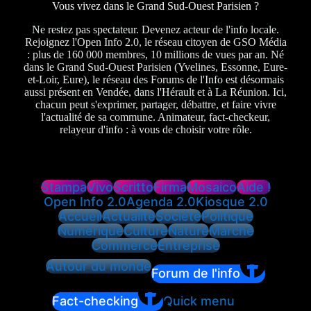
Vous vivez dans le Grand Sud-Ouest Parisien ?
Ne restez pas spectateur. Devenez acteur de l'info locale.
Rejoignez l'Open Info 2.0, le réseau citoyen de GSO Média
: plus de 160 000 membres, 10 millions de vues par an. Né
dans le Grand Sud-Ouest Parisien (Yvelines, Essonne, Eure-
et-Loir, Eure), le réseau des Forums de l'Info est désormais
aussi présent en Vendée, dans l'Hérault et à La Réunion. Ici,
chacun peut s'exprimer, partager, débattre, et faire vivre
l'actualité de sa commune. Animateur, fact-checkeur,
relayeur d'info : à vous de choisir votre rôle.
Stampa
Vivo
Scritto
Firma
Mosaico
Aide !
Open Info 2.0
Agenda 2.0
Kiosque 2.0
Accueil
Actualité
Société
Politique
Numérique
Culture
Nature
Marché
Commerce
Entreprise
Autour du monde
Forum de l'info
Fact-checking
Quick menu