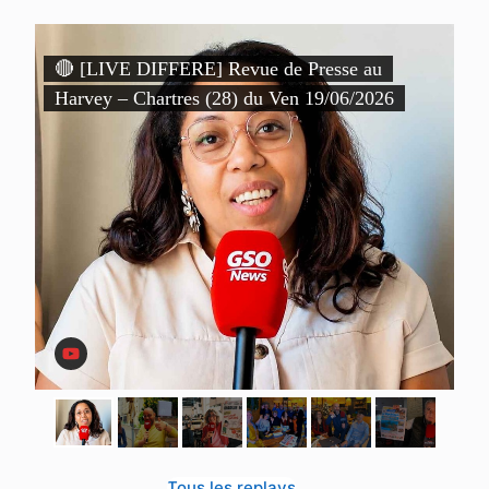
)
🔴 [LIVE DIFFERE] Revue de Presse au

Harvey – Chartres (28) du Ven 19/06/2026
P
D
Tous les replays