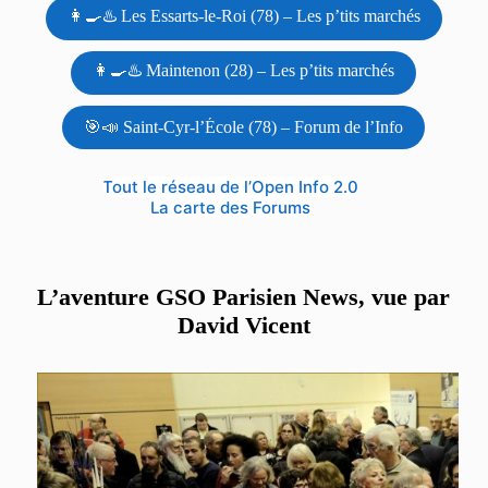
👩‍🍳♨️ Les Essarts-le-Roi (78) – Les p’tits marchés
👩‍🍳♨️ Maintenon (28) – Les p’tits marchés
🎯📣 Saint-Cyr-l’École (78) – Forum de l’Info
Tout le réseau de l’Open Info 2.0
La carte des Forums
L’aventure GSO Parisien News, vue par
David Vicent