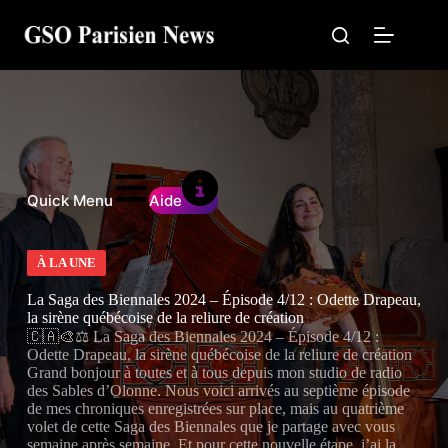
Passer
au
contenu
Quick Menu
Aide
À LA UNE
La Saga des Biennales 2024 – Épisode 4/12 : Odette Drapeau,
la sirène québécoise de la reliure de création
🇨🇦🎨⚖️ La Saga des Biennales 2024 – Épisode 4/12 :
Odette Drapeau, la sirène québécoise de la reliure de création
Grand bonjour à toutes et à tous depuis mon studio de radio
des Sables d’Olonne. Nous voici arrivés au septième épisode
de mes chroniques enregistrées sur place, mais au quatrième
volet de cette Saga des Biennales que je partage avec vous
semaine après semaine. Et pour cette nouvelle étape, j’ai la