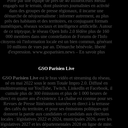
Porté par une équipe de près de 40 Influenceurs Média
engagés sur le terrain, dont plusieurs journalistes en activité
dans des groupes de presse régionaux, il incarne une
démarche de néojournalisme : informer autrement, au plus
près des habitants et des territoires, en conjuguant formats
numériques, réseaux sociaux et intelligence artificielle. Autour
de ce triptyque, le réseau Open Info 2.0 fédère plus de 160
000 membres dans une constellation de Forums de l'Info
citoyens où l'information locale est un bien commun, générant
10 millions de vues par an. Démarche bénévole, liberté
d'expression.
www.gsoparisien.news
–
En savoir plus
GSO Parisien Live
GSO Parisien Live
est le bras vidéo et streaming du réseau,
né en mai 2022 sous le nom Totale Impro 2.0. Diffusé en
multistreaming sur YouTube, Twitch, LinkedIn et Facebook, il
cumule plus de 300 émissions et plus de 1 000 heures de
direct en quatre ans d'existence. La chaîne est connue pour ses
Revues de Presse Itinérantes tournées en direct à la terrasse
des cafés du territoire, et pour ses émissions politiques qui
donnent la parole aux candidates et candidats aux élections
locales : législatives 2022 et 2024, municipales 2026, avec les
législatives 2027 et les départementales 2028 en ligne de mire.