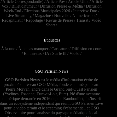
/
Article Correspondant(e)
/
Article Pov
/
Article Ultra
/
Article
Vox
/
Billet d'humeur
/
Diffusion Presse & Média
/
Diffusion
Week-End
/
Elections Municipales 2026
/
Interview Duo
/
Live Streaming
/
Magazine
/
Nouvelle
/
Numericus.io
/
Récapitulatif
/
Reportage
/
Revue de Presse
/
Transat
/
Vidéo
Short
/
Étiquettes
À la une
/
À ne pas manquer
/
Caricature
/
Diffusion en cours
/
En travaux
/
IA
/
Sur le fil
/
Vidéo
/
GSO Parisien News
GSO Parisien News
est le média d'information écrite de
proximité du réseau GSO Média, fondé et animé par Jean-
Pierre Morvan, ancré dans le Grand Sud-Ouest Parisien
(Yvelines, Essonne, Eure-et-Loir, Eure). Né d'une aventure
numérique démarrée en 2016 depuis Rambouillet, il s'inscrit
dans un écosystème indépendant qui réunit GSO Parisien Live
pour la vidéo terrain et le streaming événementiel, et GSO
Observatoire pour l'analyse du paysage médiatique local.