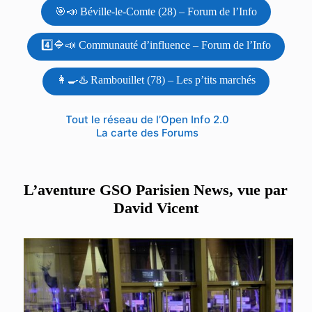
🎯📣 Béville-le-Comte (28) – Forum de l’Info
4️⃣🔷📣 Communauté d’influence – Forum de l’Info
👩‍🍳♨️ Rambouillet (78) – Les p’tits marchés
Tout le réseau de l’Open Info 2.0
La carte des Forums
L’aventure GSO Parisien News, vue par
David Vicent