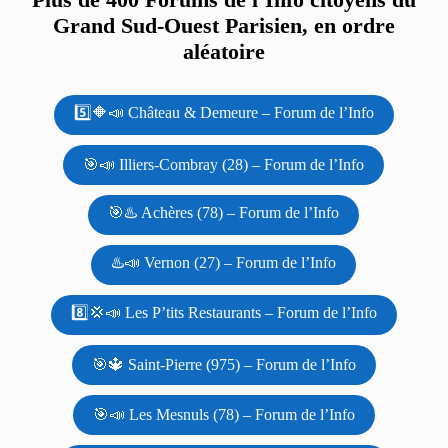
Grand Sud-Ouest Parisien, en ordre
aléatoire
5️⃣🔶📣 Château & Demeure – Forum de l’Info
🎯📣 Illiers-Combray (28) – Forum de l’Info
🎯♨️ Achères (78) – Forum de l’Info
♨️📣 Vernon (27) – Forum de l’Info
8️⃣💢📣 Les P’tits Restaurants – Forum de l’Info
🎯🔱 Saint-Pierre (975) – Forum de l’Info
🎯📣 Les Mesnuls (78) – Forum de l’Info