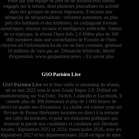
Porté par une équipe de près de 40 Influenceurs Média
engagés sur le terrain, dont plusieurs journalistes en activité
dans des groupes de presse régionaux, il incarne une
démarche de néojournalisme : informer autrement, au plus
près des habitants et des territoires, en conjuguant formats
numériques, réseaux sociaux et intelligence artificielle. Autour
de ce triptyque, le réseau Open Info 2.0 fédère plus de 160
000 membres dans une constellation de Forums de l'Info
citoyens où l'information locale est un bien commun, générant
10 millions de vues par an. Démarche bénévole, liberté
d'expression.
www.gsoparisien.news
–
En savoir plus
GSO Parisien Live
GSO Parisien Live
est le bras vidéo et streaming du réseau,
né en mai 2022 sous le nom Totale Impro 2.0. Diffusé en
multistreaming sur YouTube, Twitch, LinkedIn et Facebook, il
cumule plus de 300 émissions et plus de 1 000 heures de
direct en quatre ans d'existence. La chaîne est connue pour ses
Revues de Presse Itinérantes tournées en direct à la terrasse
des cafés du territoire, et pour ses émissions politiques qui
donnent la parole aux candidates et candidats aux élections
locales : législatives 2022 et 2024, municipales 2026, avec les
législatives 2027 et les départementales 2028 en ligne de mire.