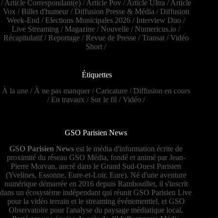
/
Article Correspondant(e)
/
Article Pov
/
Article Ultra
/
Article
Vox
/
Billet d'humeur
/
Diffusion Presse & Média
/
Diffusion
Week-End
/
Elections Municipales 2026
/
Interview Duo
/
Live Streaming
/
Magazine
/
Nouvelle
/
Numericus.io
/
Récapitulatif
/
Reportage
/
Revue de Presse
/
Transat
/
Vidéo
Short
/
Étiquettes
À la une
/
À ne pas manquer
/
Caricature
/
Diffusion en cours
/
En travaux
/
Sur le fil
/
Vidéo
/
GSO Parisien News
GSO Parisien News
est le média d'information écrite de
proximité du réseau GSO Média, fondé et animé par Jean-
Pierre Morvan, ancré dans le Grand Sud-Ouest Parisien
(Yvelines, Essonne, Eure-et-Loir, Eure). Né d'une aventure
numérique démarrée en 2016 depuis Rambouillet, il s'inscrit
dans un écosystème indépendant qui réunit GSO Parisien Live
pour la vidéo terrain et le streaming événementiel, et GSO
Observatoire pour l'analyse du paysage médiatique local.