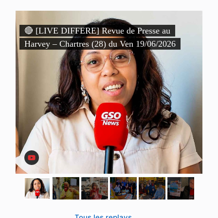
)
🔴 [LIVE DIFFERE] Revue de Presse au

Harvey – Chartres (28) du Ven 19/06/2026
P
D
Tous les replays