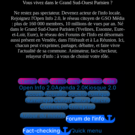
Vous vivez dans le Grand Sud-Ouest Parisien ?
Ne restez pas spectateur. Devenez acteur de l'info locale.
Rejoignez l'Open Info 2.0, le réseau citoyen de GSO Média
: plus de 160 000 membres, 10 millions de vues par an. Né
dans le Grand Sud-Ouest Parisien (Yvelines, Essonne, Eure-
et-Loir, Eure), le réseau des Forums de l'Info est désormais
aussi présent en Vendée, dans l'Hérault et à La Réunion. Ici,
chacun peut s'exprimer, partager, débattre, et faire vivre
l'actualité de sa commune. Animateur, fact-checkeur,
relayeur d'info : à vous de choisir votre rôle.
Stampa
Vivo
Scritto
Firma
Mosaico
Aide !
Open Info 2.0
Agenda 2.0
Kiosque 2.0
Accueil
Actualité
Société
Politique
Numérique
Culture
Nature
Marché
Commerce
Entreprise
Autour du monde
Forum de l'info
Fact-checking
Quick menu