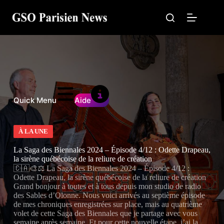
Passer
au
contenu
Quick Menu
Aide
À LA UNE
La Saga des Biennales 2024 – Épisode 4/12 : Odette Drapeau,
la sirène québécoise de la reliure de création
🇨🇦🎨⚖️ La Saga des Biennales 2024 – Épisode 4/12 :
Odette Drapeau, la sirène québécoise de la reliure de création
Grand bonjour à toutes et à tous depuis mon studio de radio
des Sables d’Olonne. Nous voici arrivés au septième épisode
de mes chroniques enregistrées sur place, mais au quatrième
volet de cette Saga des Biennales que je partage avec vous
semaine après semaine. Et pour cette nouvelle étape, j’ai la