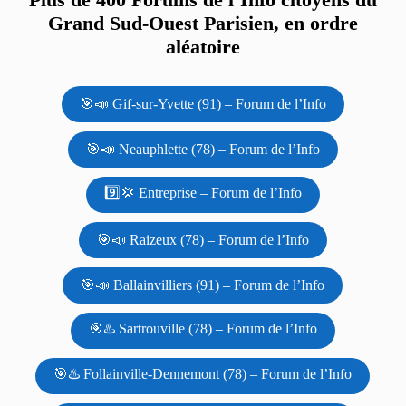
Grand Sud-Ouest Parisien, en ordre
aléatoire
🎯📣 Gif-sur-Yvette (91) – Forum de l’Info
🎯📣 Neauphlette (78) – Forum de l’Info
9️⃣💢 Entreprise – Forum de l’Info
🎯📣 Raizeux (78) – Forum de l’Info
🎯📣 Ballainvilliers (91) – Forum de l’Info
🎯♨️ Sartrouville (78) – Forum de l’Info
🎯♨️ Follainville-Dennemont (78) – Forum de l’Info