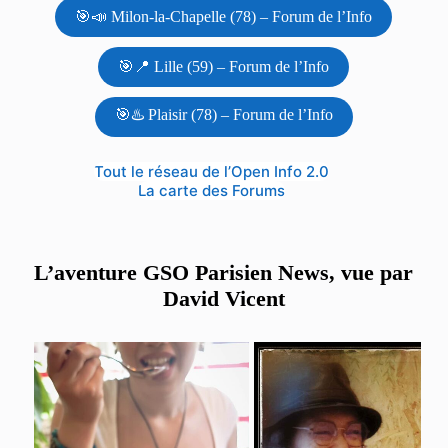
🎯📣 Milon-la-Chapelle (78) – Forum de l’Info
🎯📍 Lille (59) – Forum de l’Info
🎯♨️ Plaisir (78) – Forum de l’Info
Tout le réseau de l’Open Info 2.0
La carte des Forums
L’aventure GSO Parisien News, vue par
David Vicent