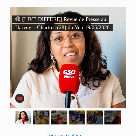
)
🔴 [LIVE DIFFERE] Revue de Presse au

Harvey – Chartres (28) du Ven 19/06/2026
P
D
Tous les replays