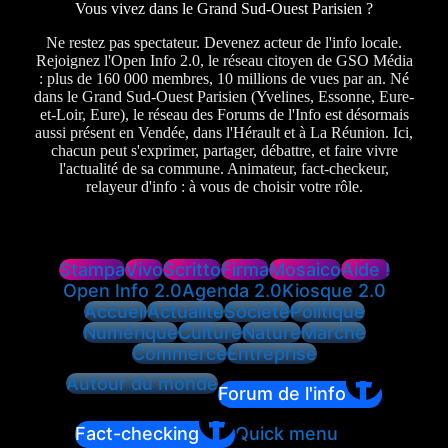
Vous vivez dans le Grand Sud-Ouest Parisien ?
Ne restez pas spectateur. Devenez acteur de l'info locale.
Rejoignez l'Open Info 2.0, le réseau citoyen de GSO Média
: plus de 160 000 membres, 10 millions de vues par an. Né
dans le Grand Sud-Ouest Parisien (Yvelines, Essonne, Eure-
et-Loir, Eure), le réseau des Forums de l'Info est désormais
aussi présent en Vendée, dans l'Hérault et à La Réunion. Ici,
chacun peut s'exprimer, partager, débattre, et faire vivre
l'actualité de sa commune. Animateur, fact-checkeur,
relayeur d'info : à vous de choisir votre rôle.
Stampa
Vivo
Scritto
Firma
Mosaico
Aide !
Open Info 2.0
Agenda 2.0
Kiosque 2.0
Accueil
Actualité
Société
Politique
Numérique
Culture
Nature
Marché
Commerce
Entreprise
Autour du monde
Forum de l'info
Fact-checking
Quick menu