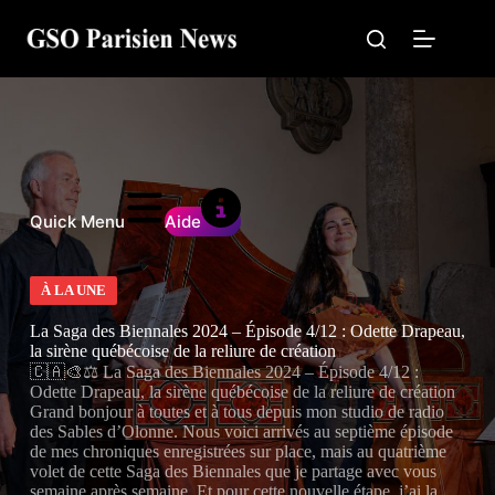
Passer
au
contenu
Quick Menu
Aide
À LA UNE
La Saga des Biennales 2024 – Épisode 4/12 : Odette Drapeau,
la sirène québécoise de la reliure de création
🇨🇦🎨⚖️ La Saga des Biennales 2024 – Épisode 4/12 :
Odette Drapeau, la sirène québécoise de la reliure de création
Grand bonjour à toutes et à tous depuis mon studio de radio
des Sables d’Olonne. Nous voici arrivés au septième épisode
de mes chroniques enregistrées sur place, mais au quatrième
volet de cette Saga des Biennales que je partage avec vous
semaine après semaine. Et pour cette nouvelle étape, j’ai la