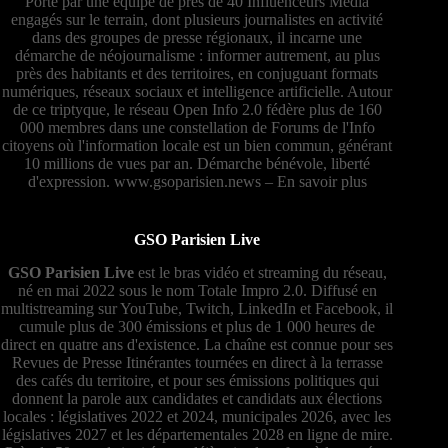
Porté par une équipe de près de 40 Influenceurs Média
engagés sur le terrain, dont plusieurs journalistes en activité
dans des groupes de presse régionaux, il incarne une
démarche de néojournalisme : informer autrement, au plus
près des habitants et des territoires, en conjuguant formats
numériques, réseaux sociaux et intelligence artificielle. Autour
de ce triptyque, le réseau Open Info 2.0 fédère plus de 160
000 membres dans une constellation de Forums de l'Info
citoyens où l'information locale est un bien commun, générant
10 millions de vues par an. Démarche bénévole, liberté
d'expression.
www.gsoparisien.news
–
En savoir plus
GSO Parisien Live
GSO Parisien Live
est le bras vidéo et streaming du réseau,
né en mai 2022 sous le nom Totale Impro 2.0. Diffusé en
multistreaming sur YouTube, Twitch, LinkedIn et Facebook, il
cumule plus de 300 émissions et plus de 1 000 heures de
direct en quatre ans d'existence. La chaîne est connue pour ses
Revues de Presse Itinérantes tournées en direct à la terrasse
des cafés du territoire, et pour ses émissions politiques qui
donnent la parole aux candidates et candidats aux élections
locales : législatives 2022 et 2024, municipales 2026, avec les
législatives 2027 et les départementales 2028 en ligne de mire.