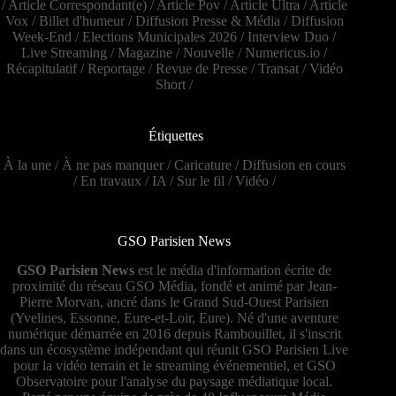
/
Article Correspondant(e)
/
Article Pov
/
Article Ultra
/
Article
Vox
/
Billet d'humeur
/
Diffusion Presse & Média
/
Diffusion
Week-End
/
Elections Municipales 2026
/
Interview Duo
/
Live Streaming
/
Magazine
/
Nouvelle
/
Numericus.io
/
Récapitulatif
/
Reportage
/
Revue de Presse
/
Transat
/
Vidéo
Short
/
Étiquettes
À la une
/
À ne pas manquer
/
Caricature
/
Diffusion en cours
/
En travaux
/
IA
/
Sur le fil
/
Vidéo
/
GSO Parisien News
GSO Parisien News
est le média d'information écrite de
proximité du réseau GSO Média, fondé et animé par Jean-
Pierre Morvan, ancré dans le Grand Sud-Ouest Parisien
(Yvelines, Essonne, Eure-et-Loir, Eure). Né d'une aventure
numérique démarrée en 2016 depuis Rambouillet, il s'inscrit
dans un écosystème indépendant qui réunit GSO Parisien Live
pour la vidéo terrain et le streaming événementiel, et GSO
Observatoire pour l'analyse du paysage médiatique local.