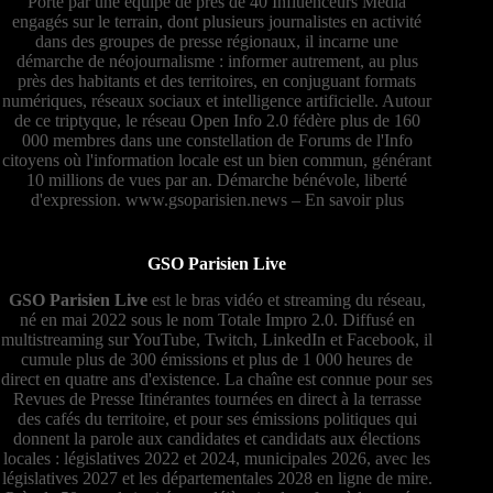
Porté par une équipe de près de 40 Influenceurs Média
engagés sur le terrain, dont plusieurs journalistes en activité
dans des groupes de presse régionaux, il incarne une
démarche de néojournalisme : informer autrement, au plus
près des habitants et des territoires, en conjuguant formats
numériques, réseaux sociaux et intelligence artificielle. Autour
de ce triptyque, le réseau Open Info 2.0 fédère plus de 160
000 membres dans une constellation de Forums de l'Info
citoyens où l'information locale est un bien commun, générant
10 millions de vues par an. Démarche bénévole, liberté
d'expression.
www.gsoparisien.news
–
En savoir plus
GSO Parisien Live
GSO Parisien Live
est le bras vidéo et streaming du réseau,
né en mai 2022 sous le nom Totale Impro 2.0. Diffusé en
multistreaming sur YouTube, Twitch, LinkedIn et Facebook, il
cumule plus de 300 émissions et plus de 1 000 heures de
direct en quatre ans d'existence. La chaîne est connue pour ses
Revues de Presse Itinérantes tournées en direct à la terrasse
des cafés du territoire, et pour ses émissions politiques qui
donnent la parole aux candidates et candidats aux élections
locales : législatives 2022 et 2024, municipales 2026, avec les
législatives 2027 et les départementales 2028 en ligne de mire.