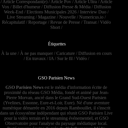
/
Article Correspondant(e)
/
Article Pov
/
Article Ultra
/
Article
Vox
/
Billet d'humeur
/
Diffusion Presse & Média
/
Diffusion
Week-End
/
Elections Municipales 2026
/
Interview Duo
/
Live Streaming
/
Magazine
/
Nouvelle
/
Numericus.io
/
Récapitulatif
/
Reportage
/
Revue de Presse
/
Transat
/
Vidéo
Short
/
Étiquettes
À la une
/
À ne pas manquer
/
Caricature
/
Diffusion en cours
/
En travaux
/
IA
/
Sur le fil
/
Vidéo
/
GSO Parisien News
GSO Parisien News
est le média d'information écrite de
proximité du réseau GSO Média, fondé et animé par Jean-
Pierre Morvan, ancré dans le Grand Sud-Ouest Parisien
(Yvelines, Essonne, Eure-et-Loir, Eure). Né d'une aventure
numérique démarrée en 2016 depuis Rambouillet, il s'inscrit
dans un écosystème indépendant qui réunit GSO Parisien Live
pour la vidéo terrain et le streaming événementiel, et GSO
Observatoire pour l'analyse du paysage médiatique local.