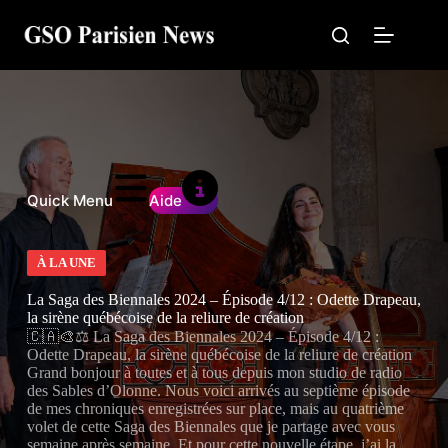
Passer
au
contenu
Quick Menu
Aide
À LA UNE
La Saga des Biennales 2024 – Épisode 4/12 : Odette Drapeau,
la sirène québécoise de la reliure de création
🇨🇦🎨⚖️ La Saga des Biennales 2024 – Épisode 4/12 :
Odette Drapeau, la sirène québécoise de la reliure de création
Grand bonjour à toutes et à tous depuis mon studio de radio
des Sables d’Olonne. Nous voici arrivés au septième épisode
de mes chroniques enregistrées sur place, mais au quatrième
volet de cette Saga des Biennales que je partage avec vous
semaine après semaine. Et pour cette nouvelle étape, j’ai la