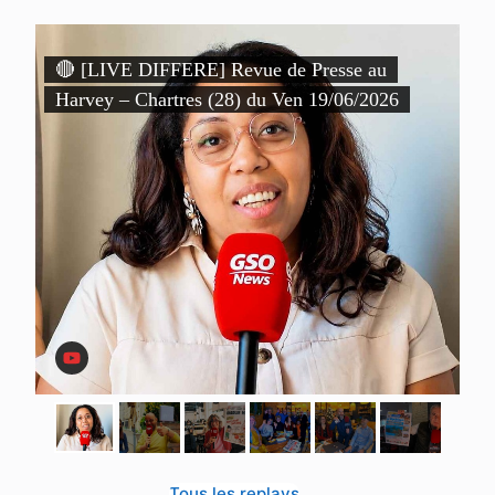
)
🔴 [LIVE DIFFERE] Revue de Presse au

Harvey – Chartres (28) du Ven 19/06/2026
P
D
Tous les replays