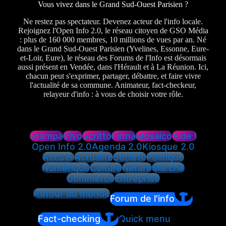
Vous vivez dans le Grand Sud-Ouest Parisien ?
Ne restez pas spectateur. Devenez acteur de l'info locale.
Rejoignez l'Open Info 2.0, le réseau citoyen de GSO Média
: plus de 160 000 membres, 10 millions de vues par an. Né
dans le Grand Sud-Ouest Parisien (Yvelines, Essonne, Eure-
et-Loir, Eure), le réseau des Forums de l'Info est désormais
aussi présent en Vendée, dans l'Hérault et à La Réunion. Ici,
chacun peut s'exprimer, partager, débattre, et faire vivre
l'actualité de sa commune. Animateur, fact-checkeur,
relayeur d'info : à vous de choisir votre rôle.
Stampa
Vivo
Scritto
Firma
Mosaico
Aide !
Open Info 2.0
Agenda 2.0
Kiosque 2.0
Accueil
Actualité
Société
Politique
Numérique
Culture
Nature
Marché
Commerce
Entreprise
Autour du monde
Forum de l'info
Fact-checking
Quick menu