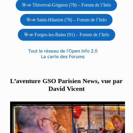
🎯📣 Thiverval-Grignon (78) – Forum de l’Info
🎯📣 Saint-Hilarion (78) – Forum de l’Info
🎯📣 Forges-les-Bains (91) – Forum de l’Info
Tout le réseau de l’Open Info 2.0
La carte des Forums
L’aventure GSO Parisien News, vue par
David Vicent