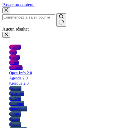
Passer au contenu
Aucun résultat
Stampa
Vivo
Scritto
Firma
Mosaico
Open Info 2.0
Agenda 2.0
Kiosque 2.0
Accueil
Actualité
Société
Politique
Numérique
Culture
Nature
Marché