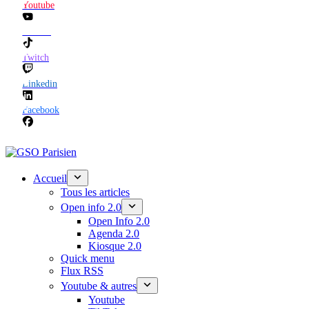
Youtube
TikTok
Twitch
Linkedin
Facebook
Accueil
Tous les articles
Open info 2.0
Open Info 2.0
Agenda 2.0
Kiosque 2.0
Quick menu
Flux RSS
Youtube & autres
Youtube