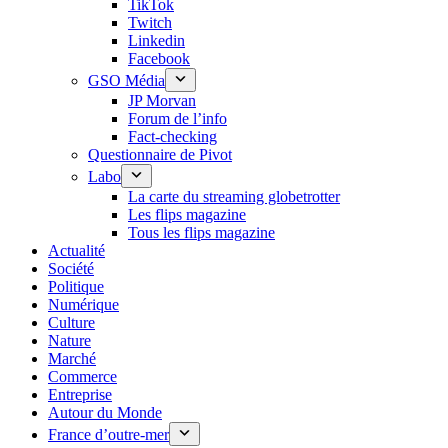
TikTok
Twitch
Linkedin
Facebook
GSO Média
JP Morvan
Forum de l’info
Fact-checking
Questionnaire de Pivot
Labo
La carte du streaming globetrotter
Les flips magazine
Tous les flips magazine
Actualité
Société
Politique
Numérique
Culture
Nature
Marché
Commerce
Entreprise
Autour du Monde
France d’outre-mer