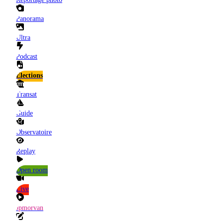
Panorama
Ultra
Podcast
Elections
Transat
Guide
Observatoire
Replay
Open room
Live
Jpmorvan