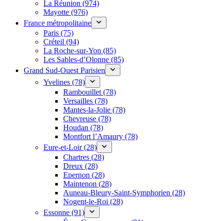
La Réunion (974)
Mayotte (976)
France métropolitaine
Paris (75)
Créteil (94)
La Roche-sur-Yon (85)
Les Sables-d’Olonne (85)
Grand Sud-Ouest Parisien
Yvelines (78)
Rambouillet (78)
Versailles (78)
Mantes-la-Jolie (78)
Chevreuse (78)
Houdan (78)
Montfort l’Amaury (78)
Eure-et-Loir (28)
Chartres (28)
Dreux (28)
Epernon (28)
Maintenon (28)
Auneau-Bleury-Saint-Symphorien (28)
Nogent-le-Roi (28)
Essonne (91)