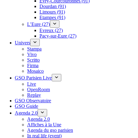
Évry-Courcouronnes (91)
Dourdan (91)
Limours (91)
Etampes (91)
L’Eure (27)
Evreux (27)
Pacy-sur-Eure (27)
Univers
Stampa
Vivo
Scritto
Firma
Mosaico
GSO Parisien Live
Live
OpenRoom
Replay
GSO Observatoire
GSO Guide
Agenda 2.0
Agenda 2.0
Affiches à la Une
Agenda du gso parisien
In real life (event)