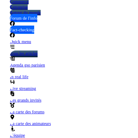
Commerce
Entreprise
Autour du monde
Forum de l'info
Fact-checking
Quick menu
Tous les articles
Agenda gso parisien
In real life
Live streaming
Les grands invités
La carte des forums
La carte des animateurs
L'équipe