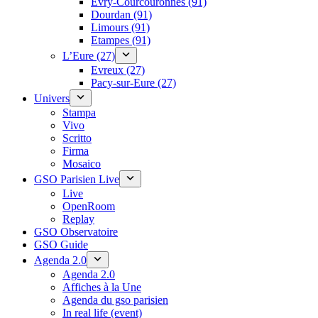
Évry-Courcouronnes (91)
Dourdan (91)
Limours (91)
Etampes (91)
L’Eure (27)
Evreux (27)
Pacy-sur-Eure (27)
Univers
Stampa
Vivo
Scritto
Firma
Mosaico
GSO Parisien Live
Live
OpenRoom
Replay
GSO Observatoire
GSO Guide
Agenda 2.0
Agenda 2.0
Affiches à la Une
Agenda du gso parisien
In real life (event)