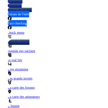
Commerce
Entreprise
Autour du monde
Forum de l'info
Fact-checking
Quick menu
Tous les articles
Agenda gso parisien
In real life
Live streaming
Les grands invités
La carte des forums
La carte des animateurs
L'équipe