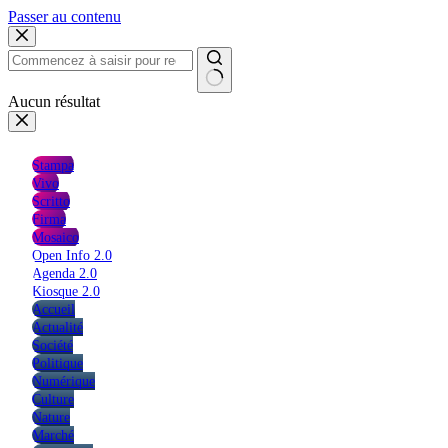
Passer au contenu
Aucun résultat
Stampa
Vivo
Scritto
Firma
Mosaico
Open Info 2.0
Agenda 2.0
Kiosque 2.0
Accueil
Actualité
Société
Politique
Numérique
Culture
Nature
Marché