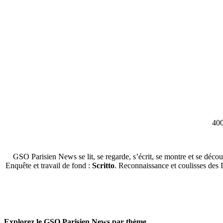
400
GSO Parisien News se lit, se regarde, s’écrit, se montre et se décou
Enquête et travail de fond :
Scritto
. Reconnaissance et coulisses des 
Explorez le GSO Parisien News par thème