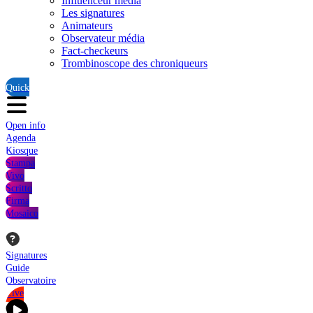
Influenceur média
Les signatures
Animateurs
Observateur média
Fact-checkeurs
Trombinoscope des chroniqueurs
Quick
Open info
Agenda
Kiosque
Stampa
Vivo
Scritto
Firma
Mosaico
Signatures
Guide
Observatoire
Live