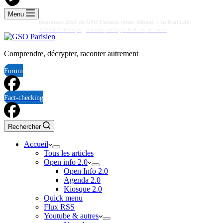
Menu
Rencontre 2026 du GSO Parisien (4ème édition) – In Real Life
2026-08-29 06:00 pm
A La Une
,
Au Top
,
In Real Life
,
Rencontre
Comprendre, décrypter, raconter autrement
Forum
Fact-checking
Rechercher
Accueil
Tous les articles
Open info 2.0
Open Info 2.0
Agenda 2.0
Kiosque 2.0
Quick menu
Flux RSS
Youtube & autres