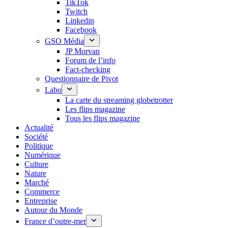
TikTok
Twitch
Linkedin
Facebook
GSO Média
JP Morvan
Forum de l’info
Fact-checking
Questionnaire de Pivot
Labo
La carte du streaming globetrotter
Les flips magazine
Tous les flips magazine
Actualité
Société
Politique
Numérique
Culture
Nature
Marché
Commerce
Entreprise
Autour du Monde
France d’outre-mer