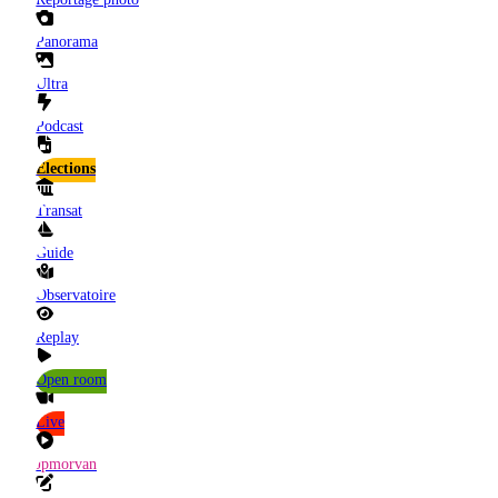
Panorama
Ultra
Podcast
Elections
Transat
Guide
Observatoire
Replay
Open room
Live
Jpmorvan