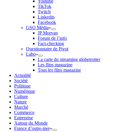
Youtube
TikTok
Twitch
Linkedin
Facebook
GSO Média
JP Morvan
Forum de l’info
Fact-checking
Questionnaire de Pivot
Labo
La carte du streaming globetrotter
Les flips magazine
Tous les flips magazine
Actualité
Société
Politique
Numérique
Culture
Nature
Marché
Commerce
Entreprise
Autour du Monde
France d’outre-mer