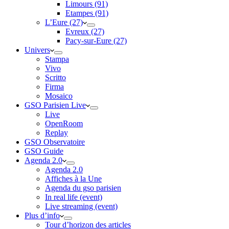
Limours (91)
Etampes (91)
L’Eure (27)
Evreux (27)
Pacy-sur-Eure (27)
Univers
Stampa
Vivo
Scritto
Firma
Mosaico
GSO Parisien Live
Live
OpenRoom
Replay
GSO Observatoire
GSO Guide
Agenda 2.0
Agenda 2.0
Affiches à la Une
Agenda du gso parisien
In real life (event)
Live streaming (event)
Plus d’info
Tour d’horizon des articles