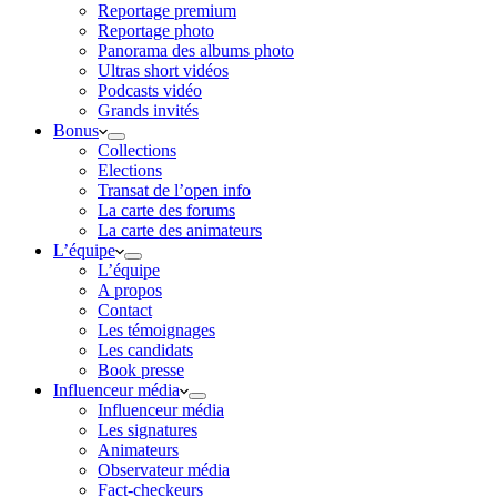
Reportage premium
Reportage photo
Panorama des albums photo
Ultras short vidéos
Podcasts vidéo
Grands invités
Bonus
Collections
Elections
Transat de l’open info
La carte des forums
La carte des animateurs
L’équipe
L’équipe
A propos
Contact
Les témoignages
Les candidats
Book presse
Influenceur média
Influenceur média
Les signatures
Animateurs
Observateur média
Fact-checkeurs