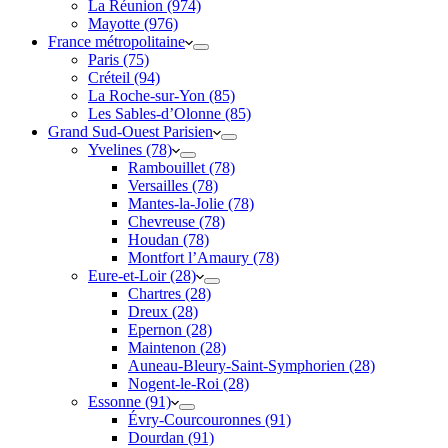
La Réunion (974)
Mayotte (976)
France métropolitaine
Paris (75)
Créteil (94)
La Roche-sur-Yon (85)
Les Sables-d’Olonne (85)
Grand Sud-Ouest Parisien
Yvelines (78)
Rambouillet (78)
Versailles (78)
Mantes-la-Jolie (78)
Chevreuse (78)
Houdan (78)
Montfort l’Amaury (78)
Eure-et-Loir (28)
Chartres (28)
Dreux (28)
Epernon (28)
Maintenon (28)
Auneau-Bleury-Saint-Symphorien (28)
Nogent-le-Roi (28)
Essonne (91)
Évry-Courcouronnes (91)
Dourdan (91)