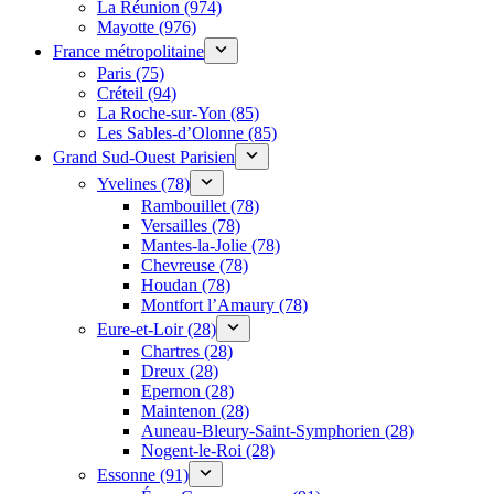
La Réunion (974)
Mayotte (976)
France métropolitaine
Paris (75)
Créteil (94)
La Roche-sur-Yon (85)
Les Sables-d’Olonne (85)
Grand Sud-Ouest Parisien
Yvelines (78)
Rambouillet (78)
Versailles (78)
Mantes-la-Jolie (78)
Chevreuse (78)
Houdan (78)
Montfort l’Amaury (78)
Eure-et-Loir (28)
Chartres (28)
Dreux (28)
Epernon (28)
Maintenon (28)
Auneau-Bleury-Saint-Symphorien (28)
Nogent-le-Roi (28)
Essonne (91)