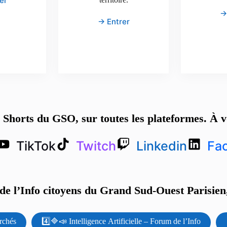
er
→
→ Entrer
s Shorts du GSO, sur toutes les plateformes. À v
TikTok
Twitch
Linkedin
Fa
e l’Info citoyens du Grand Sud-Ouest Parisien,
rchés
4️⃣🔷📣 Intelligence Artificielle – Forum de l’Info