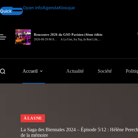
Passer
Open info
Agenda
Kiosque
au
Quick
contenu
Rencontre 2026 du GSO Parisien (4ème édition)
– In Real Life
2026-08-29 06:00
A La Une
,
Au Top
,
In Real Life
,
pm
Rencontre
Accueil
Actualité
Société
Politi
À LA UNE
La Saga des Biennales 2024 – Épisode 5/12 : Hélène Perechod
de la mémoire