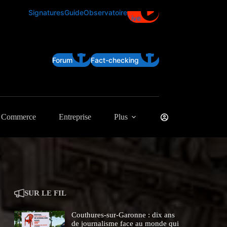
Signatures
Guide
Observatoire
Live
Forum
Fact-checking
Commerce
Entreprise
Plus
SUR LE FIL
Couthures-sur-Garonne : dix ans
de journalisme face au monde qui