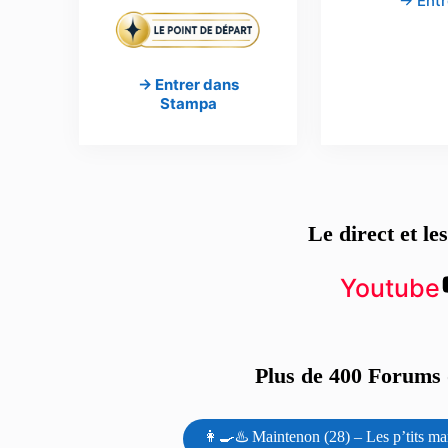
→ Entr
→ Entrer dans
Stampa
Le direct et le
Youtube
Plus de 400 Forums d
👩‍🍳♨️ Maintenon (28) – Les p’tits ma