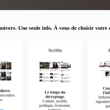
nivers. Une seule info.
À vous de choisir votre 
o
Scritto
Ceu
direct.
Le temps du
l’in
rencontres
décryptage.
Influen
os.
Culture, société,
signature
politique, économie,
par
territoire.