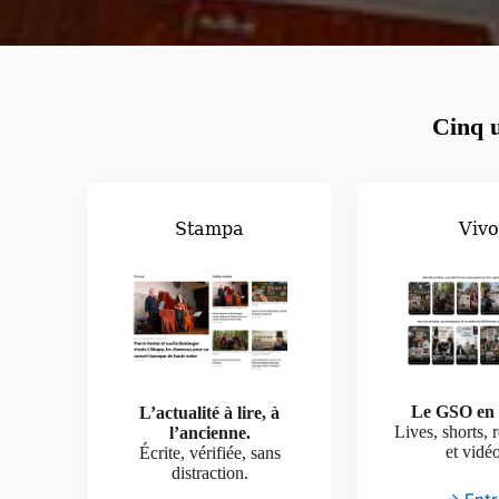
Cinq u
Stampa
Viv
Le GSO en 
L’actualité à lire, à
Lives, shorts, 
l’ancienne.
et vidé
Écrite, vérifiée, sans
distraction.