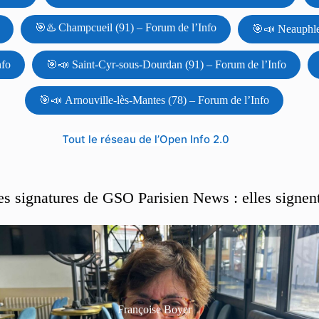
🎯♨️ Champcueil (91) – Forum de l’Info
🎯📣 Neauphle-
nfo
🎯📣 Saint-Cyr-sous-Dourdan (91) – Forum de l’Info
🎯📣 Arnouville-lès-Mantes (78) – Forum de l’Info
Tout le réseau de l’Open Info 2.0
es signatures de GSO Parisien News : elles signen
Françoise Boyer