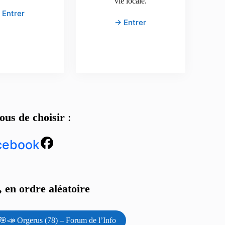
vie locale.
 Entrer
→ Entrer
ous de choisir
:
cebook
 en ordre aléatoire
🎯📣 Orgerus (78) – Forum de l’Info