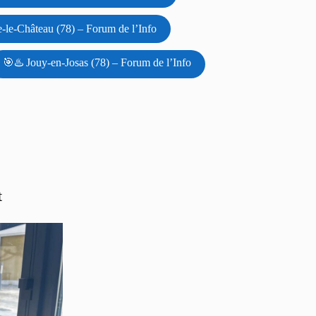
le-Château (78) – Forum de l’Info
🎯♨️ Jouy-en-Josas (78) – Forum de l’Info
t