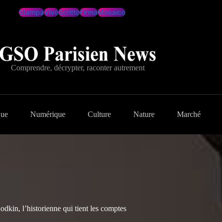
Stampa
Vivo
Scritto
Firma
Mosaico
Comprendre, décrypter, raconter autrement
que
Numérique
Culture
Nature
Marché
kin, l’historienne qui tient les comptes