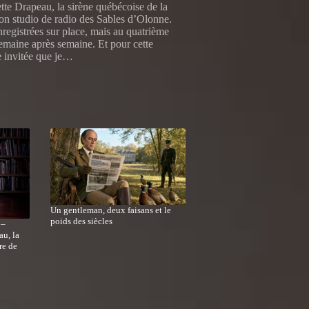
te Drapeau, la sirène québécoise de la
mon studio de radio des Sables d’Olonne.
registrées sur place, mais au quatrième
semaine après semaine. Et pour cette
e invitée que je…
Un gentleman, deux faisans et le
poids des siècles
 –
au, la
re de