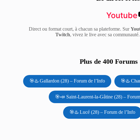
Youtube
Direct ou format court, à chacun sa plateforme. Sur
You
Twitch
, vivez le live avec sa communauté
Plus de 400 Forums d
🎯♨️ Gallardon (28) – Forum de l’Info
🎯♨️ Cham
🎯📣 Saint-Laurent-la-Gâtine (28) – Forum
🎯♨️ Lucé (28) – Forum de l’Info