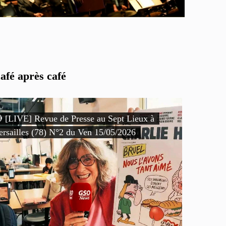
afé après café
 [LIVE] Revue de Presse au Sept Lieux à
ersailles (78) N°2 du Ven 15/05/2026