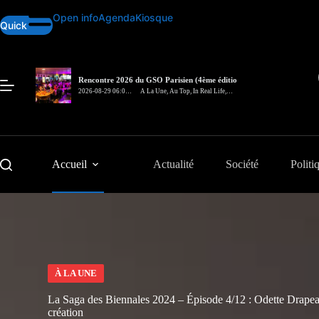
Passer
Open info
Agenda
Kiosque
au
Quick
contenu
Rencontre 2026 du GSO Parisien (4ème édition)
– In Real Life
2026-08-29 06:00
A La Une
,
Au Top
,
In Real Life
,
pm
Rencontre
Accueil
Actualité
Société
Politi
À LA UNE
La Saga des Biennales 2024 – Épisode 4/12 : Odette Drapeau,
création