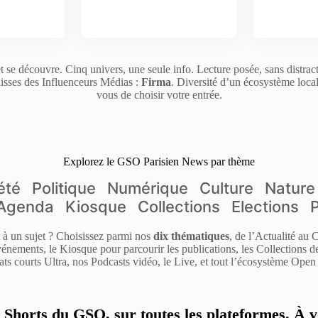
t se découvre. Cinq univers, une seule info. Lecture posée, sans distrac
isses des Influenceurs Médias :
Firma
. Diversité d’un écosystème loca
vous de choisir votre entrée.
Explorez le GSO Parisien News par thème
été
Politique
Numérique
Culture
Nature
Agenda
Kiosque
Collections
Elections
it à un sujet ? Choisissez parmi nos
dix thématiques
, de l’Actualité au
énements, le Kiosque pour parcourir les publications, les Collections 
ats courts Ultra, nos Podcasts vidéo, le Live, et tout l’écosystème Open 
s Shorts du GSO, sur toutes les plateformes. À v