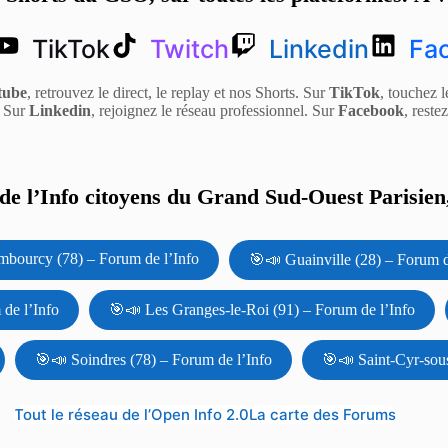
TikTok
Twitch
Linkedin
Fa
tube
, retrouvez le direct, le replay et nos Shorts. Sur
TikTok
, touchez l
. Sur
Linkedin
, rejoignez le réseau professionnel. Sur
Facebook
, reste
e l’Info citoyens du Grand Sud-Ouest Parisien,
bourcy (78) – Forum de l’Info
🎯📣 Guainville (28) – Forum d
 de l’Info
🎯📣 Les Granges-le-Roi (91) – Forum de l’Info
🎯📣 Soindres (78) – Forum de l’Info
🎯📣 Saint-Cyr-sou
Tout le réseau de l’Open Info 2.0
La carte des Forums