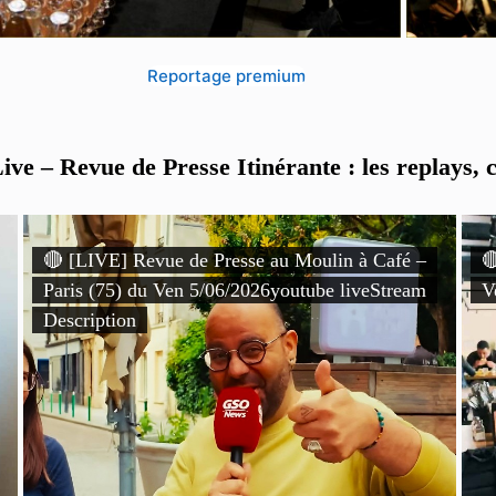
Reportage premium
ve – Revue de Presse Itinérante : les replays, c
🔴 [LIVE] Revue de Presse au Moulin à Café –

Paris (75) du Ven 5/06/2026youtube liveStream
V
Description