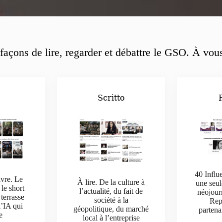
façons de lire, regarder et débattre le GSO. À vous
o
Scritto
40 Influ
ivre. Le
À lire. De la culture à
une seul
 le short
l’actualité, du fait de
néojour
 terrasse
société à la
Rep
l’IA qui
géopolitique, du marché
parten
e
local à l’entreprise