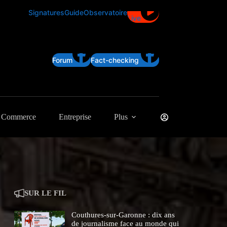
Signatures
Guide
Observatoire
Live
Forum
Fact-checking
Commerce
Entreprise
Plus
SUR LE FIL
Couthures-sur-Garonne : dix ans
de journalisme face au monde qui