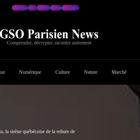
Stampa
Vivo
Scritto
Firma
Mosaico
Comprendre, décrypter, raconter autrement
que
Numérique
Culture
Nature
Marché
 la sirène québécoise de la reliure de