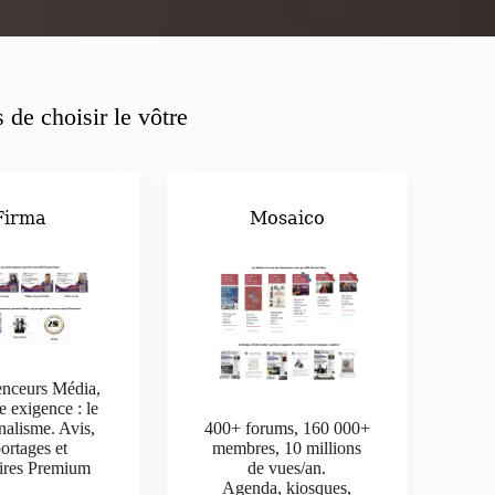
 de choisir le vôtre
Firma
Mosaico
enceurs Média,
e exigence : le
nalisme. Avis,
400+ forums, 160 000+
ortages et
membres, 10 millions
aires Premium
de vues/an.
Agenda, kiosques,