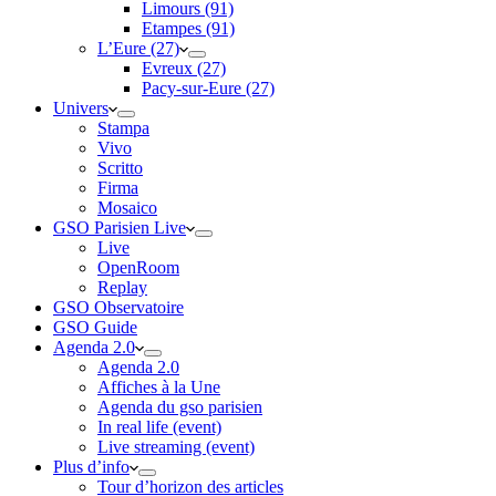
Limours (91)
Etampes (91)
L’Eure (27)
Evreux (27)
Pacy-sur-Eure (27)
Univers
Stampa
Vivo
Scritto
Firma
Mosaico
GSO Parisien Live
Live
OpenRoom
Replay
GSO Observatoire
GSO Guide
Agenda 2.0
Agenda 2.0
Affiches à la Une
Agenda du gso parisien
In real life (event)
Live streaming (event)
Plus d’info
Tour d’horizon des articles