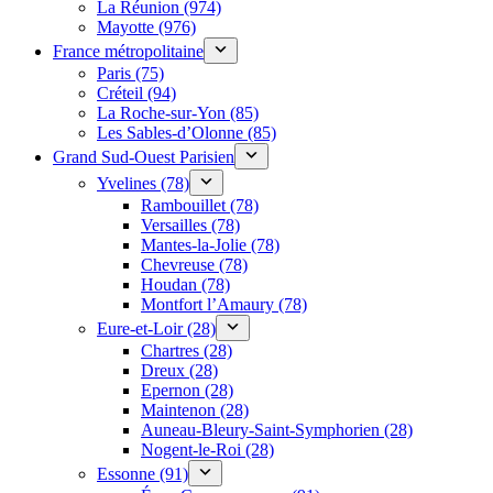
La Réunion (974)
Mayotte (976)
France métropolitaine
Paris (75)
Créteil (94)
La Roche-sur-Yon (85)
Les Sables-d’Olonne (85)
Grand Sud-Ouest Parisien
Yvelines (78)
Rambouillet (78)
Versailles (78)
Mantes-la-Jolie (78)
Chevreuse (78)
Houdan (78)
Montfort l’Amaury (78)
Eure-et-Loir (28)
Chartres (28)
Dreux (28)
Epernon (28)
Maintenon (28)
Auneau-Bleury-Saint-Symphorien (28)
Nogent-le-Roi (28)
Essonne (91)