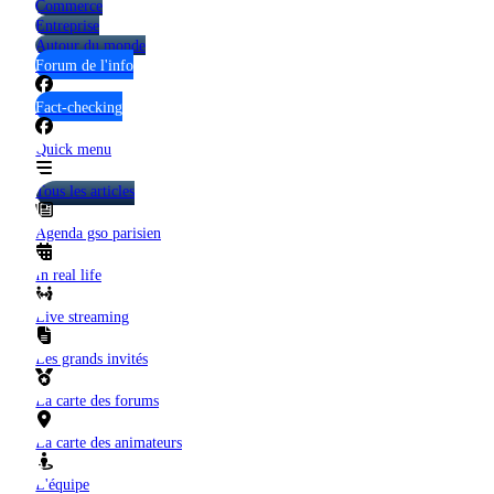
Commerce
Entreprise
Autour du monde
Forum de l'info
Fact-checking
Quick menu
Tous les articles
Agenda gso parisien
In real life
Live streaming
Les grands invités
La carte des forums
La carte des animateurs
L'équipe