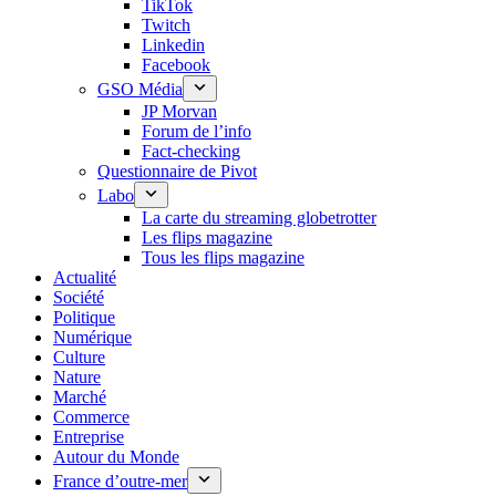
TikTok
Twitch
Linkedin
Facebook
GSO Média
JP Morvan
Forum de l’info
Fact-checking
Questionnaire de Pivot
Labo
La carte du streaming globetrotter
Les flips magazine
Tous les flips magazine
Actualité
Société
Politique
Numérique
Culture
Nature
Marché
Commerce
Entreprise
Autour du Monde
France d’outre-mer