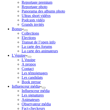
Reportage premium
Reportage photo
Panorama des albums photo
Ultras short vidéos
Podcasts vidéo
Grands invités
Bonus
Collections
Elections
Transat de l’open info
La carte des forums
La carte des animateurs
L’équipe
L’équipe
A propos
Contact
Les témoignages
Les candidats
Book presse
Influenceur média
Influenceur média
Les signatures
Animateurs
Observateur média
Fact-checkeurs