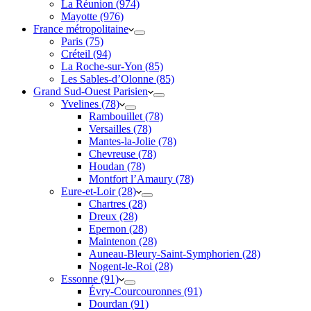
La Réunion (974)
Mayotte (976)
France métropolitaine
Paris (75)
Créteil (94)
La Roche-sur-Yon (85)
Les Sables-d’Olonne (85)
Grand Sud-Ouest Parisien
Yvelines (78)
Rambouillet (78)
Versailles (78)
Mantes-la-Jolie (78)
Chevreuse (78)
Houdan (78)
Montfort l’Amaury (78)
Eure-et-Loir (28)
Chartres (28)
Dreux (28)
Epernon (28)
Maintenon (28)
Auneau-Bleury-Saint-Symphorien (28)
Nogent-le-Roi (28)
Essonne (91)
Évry-Courcouronnes (91)
Dourdan (91)