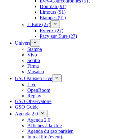
Évry-Courcouronnes (91)
Dourdan (91)
Limours (91)
Etampes (91)
L’Eure (27)
Evreux (27)
Pacy-sur-Eure (27)
Univers
Stampa
Vivo
Scritto
Firma
Mosaico
GSO Parisien Live
Live
OpenRoom
Replay
GSO Observatoire
GSO Guide
Agenda 2.0
Agenda 2.0
Affiches à la Une
Agenda du gso parisien
In real life (event)