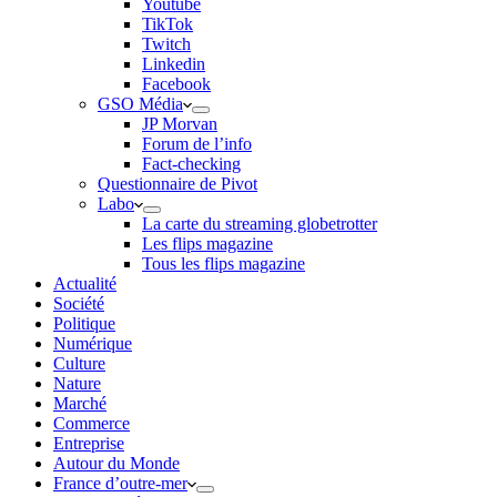
Youtube
TikTok
Twitch
Linkedin
Facebook
GSO Média
JP Morvan
Forum de l’info
Fact-checking
Questionnaire de Pivot
Labo
La carte du streaming globetrotter
Les flips magazine
Tous les flips magazine
Actualité
Société
Politique
Numérique
Culture
Nature
Marché
Commerce
Entreprise
Autour du Monde
France d’outre-mer