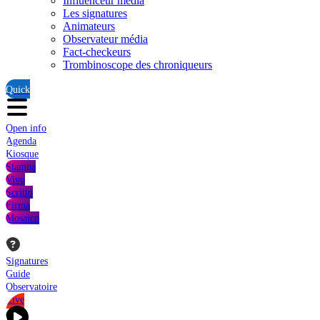
Influenceur média
Les signatures
Animateurs
Observateur média
Fact-checkeurs
Trombinoscope des chroniqueurs
Quick
Open info
Agenda
Kiosque
Stampa
Vivo
Scritto
Firma
Mosaico
Signatures
Guide
Observatoire
Live