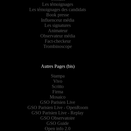
Les témoignages
Les témoignages des candidats
Book presse
Influenceur média
Les signatures
Animateur
Observateur média
Fact-checkeur
Trombinoscope
Autres Pages (bis)
Stampa
Vivo
Scritto
Firma
Mosaico
GSO Parisien Live
GSO Parisien Live - OpenRoom
GSO Parisien Live - Replay
GSO Observatoire
GSO Guide
Open info 2.0