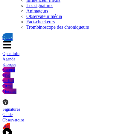
Influenceur média
Les signatures
Animateurs
Observateur média
Fact-checkeurs
Trombinoscope des chroniqueurs
Quick
Open info
Agenda
Kiosque
Stampa
Vivo
Scritto
Firma
Mosaico
Signatures
Guide
Observatoire
Live