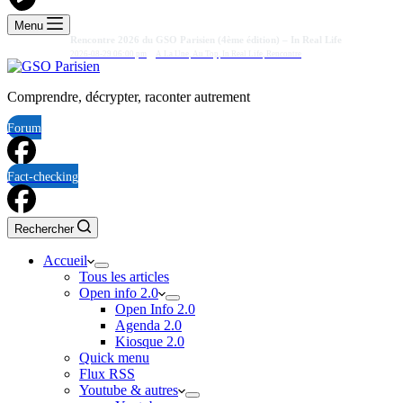
Menu
Rencontre 2026 du GSO Parisien (4ème édition) – In Real Life
2026-08-29 06:00 pm
A La Une
,
Au Top
,
In Real Life
,
Rencontre
Comprendre, décrypter, raconter autrement
Forum
Fact-checking
Rechercher
Accueil
Tous les articles
Open info 2.0
Open Info 2.0
Agenda 2.0
Kiosque 2.0
Quick menu
Flux RSS
Youtube & autres