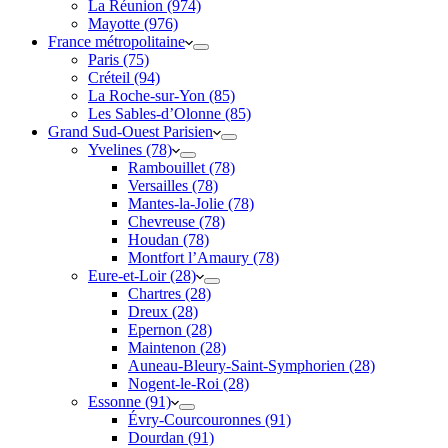
La Réunion (974)
Mayotte (976)
France métropolitaine
Paris (75)
Créteil (94)
La Roche-sur-Yon (85)
Les Sables-d’Olonne (85)
Grand Sud-Ouest Parisien
Yvelines (78)
Rambouillet (78)
Versailles (78)
Mantes-la-Jolie (78)
Chevreuse (78)
Houdan (78)
Montfort l’Amaury (78)
Eure-et-Loir (28)
Chartres (28)
Dreux (28)
Epernon (28)
Maintenon (28)
Auneau-Bleury-Saint-Symphorien (28)
Nogent-le-Roi (28)
Essonne (91)
Évry-Courcouronnes (91)
Dourdan (91)