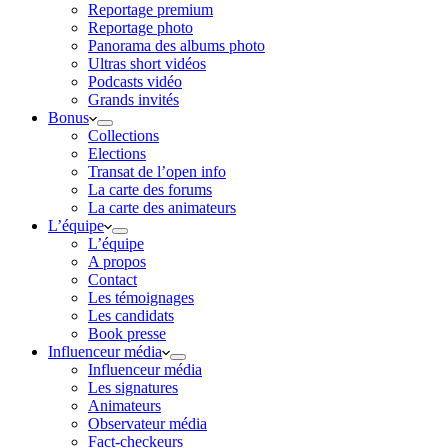
Reportage premium
Reportage photo
Panorama des albums photo
Ultras short vidéos
Podcasts vidéo
Grands invités
Bonus
Collections
Elections
Transat de l’open info
La carte des forums
La carte des animateurs
L’équipe
L’équipe
A propos
Contact
Les témoignages
Les candidats
Book presse
Influenceur média
Influenceur média
Les signatures
Animateurs
Observateur média
Fact-checkeurs