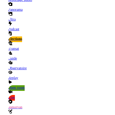
Panorama
Ultra
Podcast
Elections
Transat
Guide
Observatoire
Replay
Open room
Live
Jpmorvan