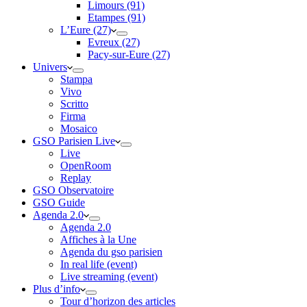
Limours (91)
Etampes (91)
L’Eure (27)
Evreux (27)
Pacy-sur-Eure (27)
Univers
Stampa
Vivo
Scritto
Firma
Mosaico
GSO Parisien Live
Live
OpenRoom
Replay
GSO Observatoire
GSO Guide
Agenda 2.0
Agenda 2.0
Affiches à la Une
Agenda du gso parisien
In real life (event)
Live streaming (event)
Plus d’info
Tour d’horizon des articles