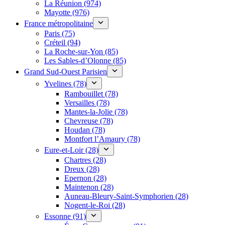
La Réunion (974)
Mayotte (976)
France métropolitaine
Paris (75)
Créteil (94)
La Roche-sur-Yon (85)
Les Sables-d’Olonne (85)
Grand Sud-Ouest Parisien
Yvelines (78)
Rambouillet (78)
Versailles (78)
Mantes-la-Jolie (78)
Chevreuse (78)
Houdan (78)
Montfort l’Amaury (78)
Eure-et-Loir (28)
Chartres (28)
Dreux (28)
Epernon (28)
Maintenon (28)
Auneau-Bleury-Saint-Symphorien (28)
Nogent-le-Roi (28)
Essonne (91)