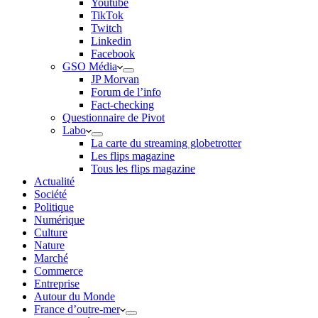
Youtube
TikTok
Twitch
Linkedin
Facebook
GSO Média
JP Morvan
Forum de l’info
Fact-checking
Questionnaire de Pivot
Labo
La carte du streaming globetrotter
Les flips magazine
Tous les flips magazine
Actualité
Société
Politique
Numérique
Culture
Nature
Marché
Commerce
Entreprise
Autour du Monde
France d’outre-mer