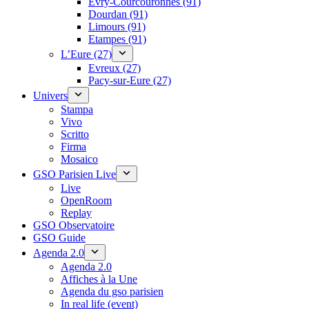
Évry-Courcouronnes (91)
Dourdan (91)
Limours (91)
Etampes (91)
L’Eure (27)
Evreux (27)
Pacy-sur-Eure (27)
Univers
Stampa
Vivo
Scritto
Firma
Mosaico
GSO Parisien Live
Live
OpenRoom
Replay
GSO Observatoire
GSO Guide
Agenda 2.0
Agenda 2.0
Affiches à la Une
Agenda du gso parisien
In real life (event)