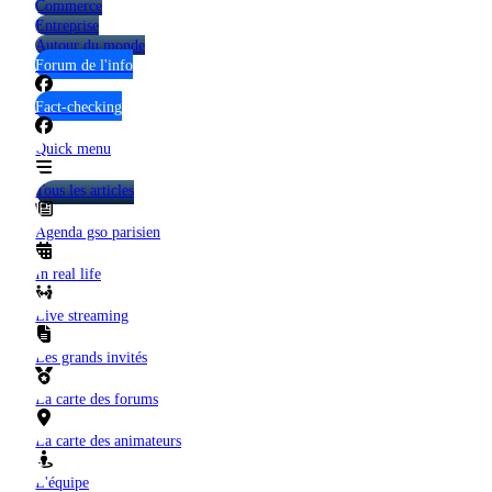
Commerce
Entreprise
Autour du monde
Forum de l'info
Fact-checking
Quick menu
Tous les articles
Agenda gso parisien
In real life
Live streaming
Les grands invités
La carte des forums
La carte des animateurs
L'équipe