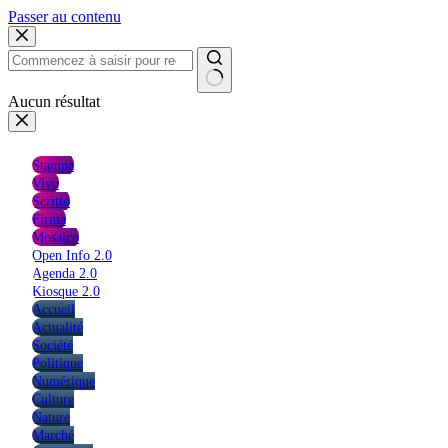
Passer au contenu
Aucun résultat
Stampa
Vivo
Scritto
Firma
Mosaico
Open Info 2.0
Agenda 2.0
Kiosque 2.0
Accueil
Actualité
Société
Politique
Numérique
Culture
Nature
Marché