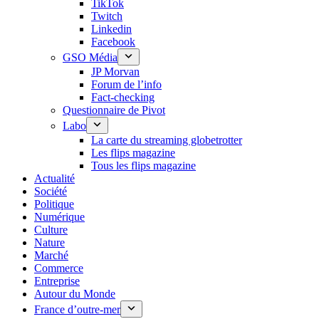
TikTok
Twitch
Linkedin
Facebook
GSO Média
JP Morvan
Forum de l’info
Fact-checking
Questionnaire de Pivot
Labo
La carte du streaming globetrotter
Les flips magazine
Tous les flips magazine
Actualité
Société
Politique
Numérique
Culture
Nature
Marché
Commerce
Entreprise
Autour du Monde
France d’outre-mer