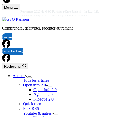
Menu
Rencontre 2026 du GSO Parisien (4ème édition) – In Real Life
2026-08-29 06:00 pm
A La Une
,
Au Top
,
In Real Life
,
Rencontre
Comprendre, décrypter, raconter autrement
Forum
Fact-checking
Rechercher
Accueil
Tous les articles
Open info 2.0
Open Info 2.0
Agenda 2.0
Kiosque 2.0
Quick menu
Flux RSS
Youtube & autres