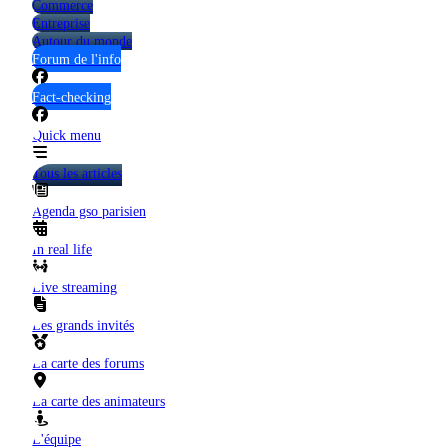
Commerce
Entreprise
Autour du monde
Forum de l'info
Fact-checking
Quick menu
Tous les articles
Agenda gso parisien
In real life
Live streaming
Les grands invités
La carte des forums
La carte des animateurs
L'équipe