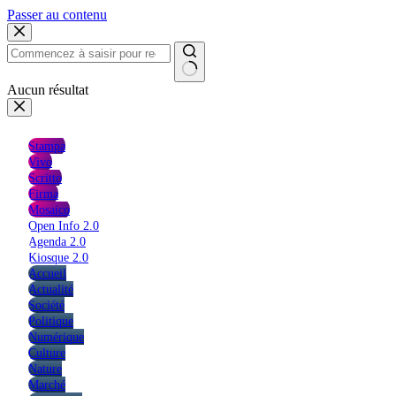
Passer au contenu
Aucun résultat
Stampa
Vivo
Scritto
Firma
Mosaico
Open Info 2.0
Agenda 2.0
Kiosque 2.0
Accueil
Actualité
Société
Politique
Numérique
Culture
Nature
Marché