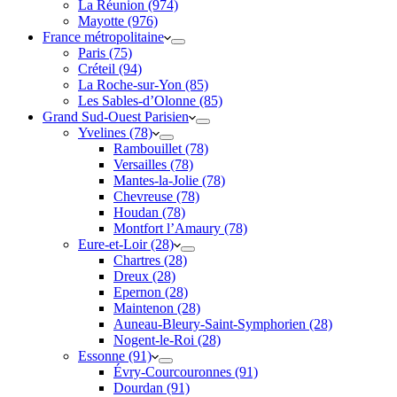
La Réunion (974)
Mayotte (976)
France métropolitaine
Paris (75)
Créteil (94)
La Roche-sur-Yon (85)
Les Sables-d’Olonne (85)
Grand Sud-Ouest Parisien
Yvelines (78)
Rambouillet (78)
Versailles (78)
Mantes-la-Jolie (78)
Chevreuse (78)
Houdan (78)
Montfort l’Amaury (78)
Eure-et-Loir (28)
Chartres (28)
Dreux (28)
Epernon (28)
Maintenon (28)
Auneau-Bleury-Saint-Symphorien (28)
Nogent-le-Roi (28)
Essonne (91)
Évry-Courcouronnes (91)
Dourdan (91)