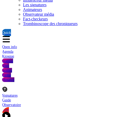
Influenceur média
Les signatures
Animateurs
Observateur média
Fact-checkeurs
Trombinoscope des chroniqueurs
Quick
Open info
Agenda
Kiosque
Stampa
Vivo
Scritto
Firma
Mosaico
Signatures
Guide
Observatoire
Live