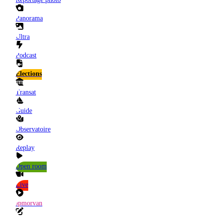
Panorama
Ultra
Podcast
Elections
Transat
Guide
Observatoire
Replay
Open room
Live
Jpmorvan