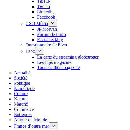
TikTok
Twitch
Linkedin
Facebook
GSO Média
JP Morvan
Forum de l’info
Fact-checking
Questionnaire de Pivot
Labo
La carte du streaming globetrotter
Les flips magazine
Tous les flips magazine
Actualité
Société
Politique
Numérique
Culture
Nature
Marché
Commerce
Entreprise
Autour du Monde
France d’outre-mer