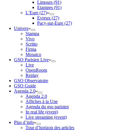
Limours (91)
Etampes (91)
L’Eure (27)
Evreux (27)
Pacy-sur-Eure (27)
Univers
Stampa
Vivo
Scritto
Firma
Mosaico
GSO Parisien Live
Live
OpenRoom
Replay
GSO Observatoire
GSO Guide
Agenda 2.0
Agenda 2.0
Affiches à la Une
Agenda du gso parisien
In real life (event)
Live streaming (event)
Plus d’info
Tour d’horizon des articles