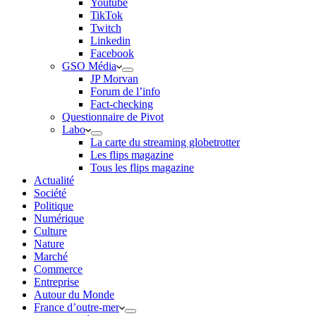
Youtube
TikTok
Twitch
Linkedin
Facebook
GSO Média
JP Morvan
Forum de l’info
Fact-checking
Questionnaire de Pivot
Labo
La carte du streaming globetrotter
Les flips magazine
Tous les flips magazine
Actualité
Société
Politique
Numérique
Culture
Nature
Marché
Commerce
Entreprise
Autour du Monde
France d’outre-mer