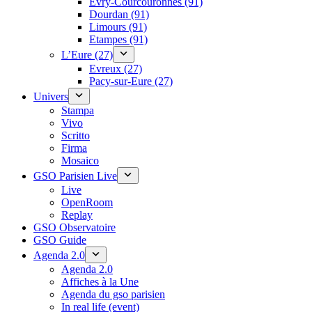
Évry-Courcouronnes (91)
Dourdan (91)
Limours (91)
Etampes (91)
L’Eure (27)
Evreux (27)
Pacy-sur-Eure (27)
Univers
Stampa
Vivo
Scritto
Firma
Mosaico
GSO Parisien Live
Live
OpenRoom
Replay
GSO Observatoire
GSO Guide
Agenda 2.0
Agenda 2.0
Affiches à la Une
Agenda du gso parisien
In real life (event)