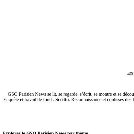
400
GSO Parisien News se lit, se regarde, s’écrit, se montre et se décou
Enquête et travail de fond :
Scritto
. Reconnaissance et coulisses des 
Explorez le GSO Parisien News par thème