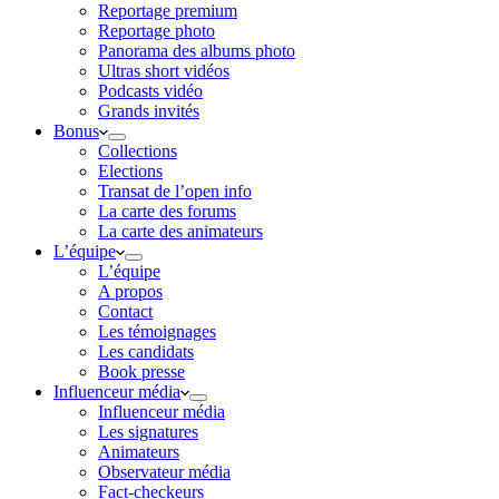
Reportage premium
Reportage photo
Panorama des albums photo
Ultras short vidéos
Podcasts vidéo
Grands invités
Bonus
Collections
Elections
Transat de l’open info
La carte des forums
La carte des animateurs
L’équipe
L’équipe
A propos
Contact
Les témoignages
Les candidats
Book presse
Influenceur média
Influenceur média
Les signatures
Animateurs
Observateur média
Fact-checkeurs