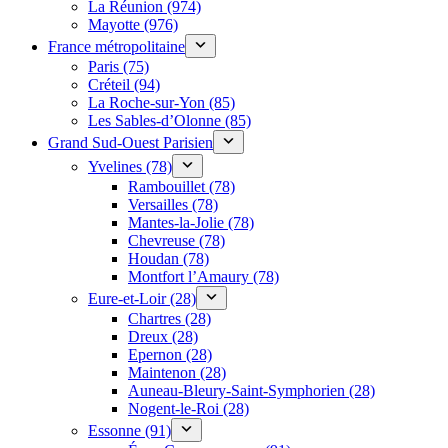
La Réunion (974)
Mayotte (976)
France métropolitaine
Paris (75)
Créteil (94)
La Roche-sur-Yon (85)
Les Sables-d’Olonne (85)
Grand Sud-Ouest Parisien
Yvelines (78)
Rambouillet (78)
Versailles (78)
Mantes-la-Jolie (78)
Chevreuse (78)
Houdan (78)
Montfort l’Amaury (78)
Eure-et-Loir (28)
Chartres (28)
Dreux (28)
Epernon (28)
Maintenon (28)
Auneau-Bleury-Saint-Symphorien (28)
Nogent-le-Roi (28)
Essonne (91)