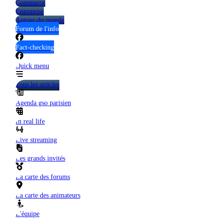
Commerce
Entreprise
Autour du monde
Forum de l'info
Fact-checking
Quick menu
Tous les articles
Agenda gso parisien
In real life
Live streaming
Les grands invités
La carte des forums
La carte des animateurs
L'équipe