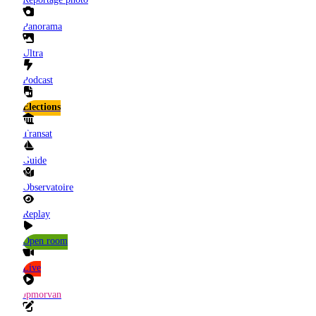
Panorama
Ultra
Podcast
Elections
Transat
Guide
Observatoire
Replay
Open room
Live
Jpmorvan