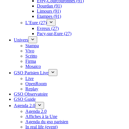
Évry-Courcouronnes (91)
Dourdan (91)
Limours (91)
Etampes (91)
L’Eure (27)
Evreux (27)
Pacy-sur-Eure (27)
Univers
Stampa
Vivo
Scritto
Firma
Mosaico
GSO Parisien Live
Live
OpenRoom
Replay
GSO Observatoire
GSO Guide
Agenda 2.0
Agenda 2.0
Affiches à la Une
Agenda du gso parisien
In real life (event)