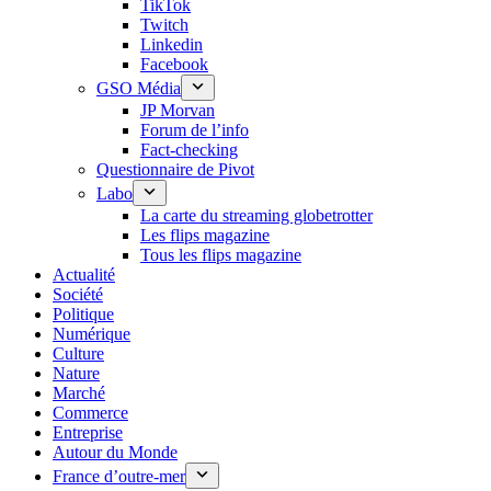
TikTok
Twitch
Linkedin
Facebook
GSO Média
JP Morvan
Forum de l’info
Fact-checking
Questionnaire de Pivot
Labo
La carte du streaming globetrotter
Les flips magazine
Tous les flips magazine
Actualité
Société
Politique
Numérique
Culture
Nature
Marché
Commerce
Entreprise
Autour du Monde
France d’outre-mer