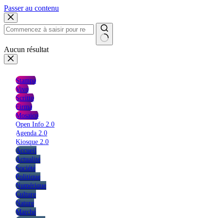
Passer au contenu
Aucun résultat
Stampa
Vivo
Scritto
Firma
Mosaico
Open Info 2.0
Agenda 2.0
Kiosque 2.0
Accueil
Actualité
Société
Politique
Numérique
Culture
Nature
Marché