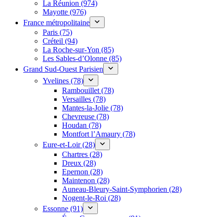
La Réunion (974)
Mayotte (976)
France métropolitaine
Paris (75)
Créteil (94)
La Roche-sur-Yon (85)
Les Sables-d’Olonne (85)
Grand Sud-Ouest Parisien
Yvelines (78)
Rambouillet (78)
Versailles (78)
Mantes-la-Jolie (78)
Chevreuse (78)
Houdan (78)
Montfort l’Amaury (78)
Eure-et-Loir (28)
Chartres (28)
Dreux (28)
Epernon (28)
Maintenon (28)
Auneau-Bleury-Saint-Symphorien (28)
Nogent-le-Roi (28)
Essonne (91)