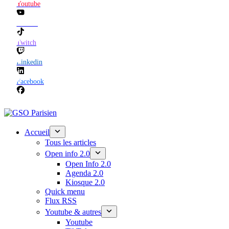
Youtube
TikTok
Twitch
Linkedin
Facebook
Accueil
Tous les articles
Open info 2.0
Open Info 2.0
Agenda 2.0
Kiosque 2.0
Quick menu
Flux RSS
Youtube & autres
Youtube