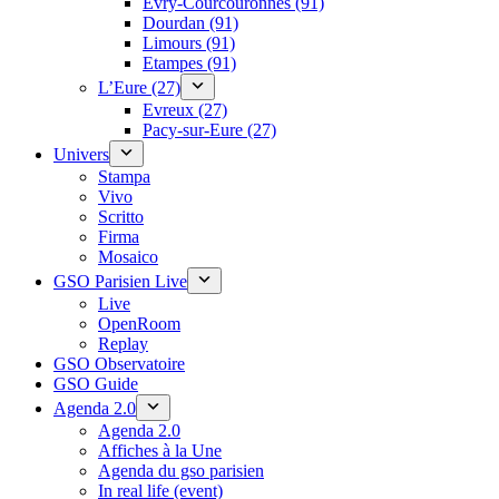
Évry-Courcouronnes (91)
Dourdan (91)
Limours (91)
Etampes (91)
L’Eure (27)
Evreux (27)
Pacy-sur-Eure (27)
Univers
Stampa
Vivo
Scritto
Firma
Mosaico
GSO Parisien Live
Live
OpenRoom
Replay
GSO Observatoire
GSO Guide
Agenda 2.0
Agenda 2.0
Affiches à la Une
Agenda du gso parisien
In real life (event)