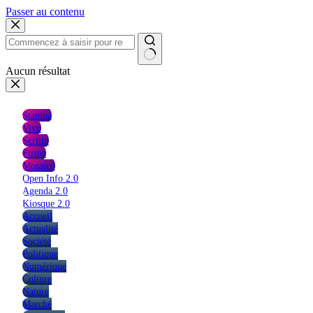
Passer au contenu
Aucun résultat
Stampa
Vivo
Scritto
Firma
Mosaico
Open Info 2.0
Agenda 2.0
Kiosque 2.0
Accueil
Actualité
Société
Politique
Numérique
Culture
Nature
Marché