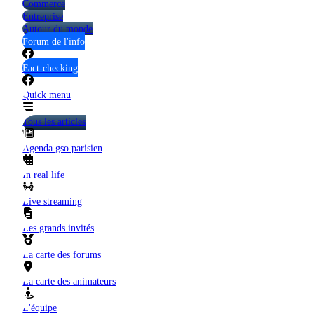
Commerce
Entreprise
Autour du monde
Forum de l'info
Fact-checking
Quick menu
Tous les articles
Agenda gso parisien
In real life
Live streaming
Les grands invités
La carte des forums
La carte des animateurs
L'équipe