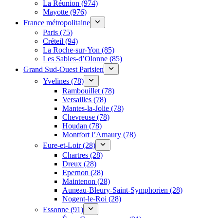
La Réunion (974)
Mayotte (976)
France métropolitaine
Paris (75)
Créteil (94)
La Roche-sur-Yon (85)
Les Sables-d’Olonne (85)
Grand Sud-Ouest Parisien
Yvelines (78)
Rambouillet (78)
Versailles (78)
Mantes-la-Jolie (78)
Chevreuse (78)
Houdan (78)
Montfort l’Amaury (78)
Eure-et-Loir (28)
Chartres (28)
Dreux (28)
Epernon (28)
Maintenon (28)
Auneau-Bleury-Saint-Symphorien (28)
Nogent-le-Roi (28)
Essonne (91)