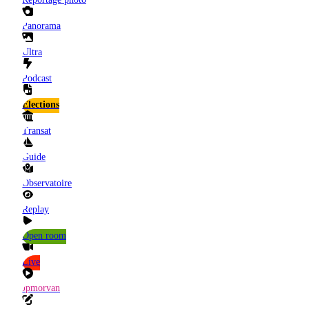
Panorama
Ultra
Podcast
Elections
Transat
Guide
Observatoire
Replay
Open room
Live
Jpmorvan