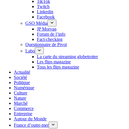
TikTok
Twitch
Linkedin
Facebook
GSO Média
JP Morvan
Forum de l’info
Fact-checking
Questionnaire de Pivot
Labo
La carte du streaming globetrotter
Les flips magazine
Tous les flips magazine
Actualité
Société
Politique
Numérique
Culture
Nature
Marché
Commerce
Entreprise
Autour du Monde
France d’outre-mer