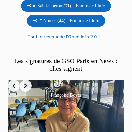
🎯📣 Saint-Chéron (91) – Forum de l’Info
🎯📍 Nantes (44) – Forum de l’Info
Tout le réseau de l’Open Info 2.0
Les signatures de GSO Parisien News :
elles signent
Françoise Boyer