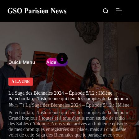
Passer
au
contenu
Quick Menu
Aide
À LA UNE
La Saga des Biennales 2024 – Épisode 5/12 : Hélène
Perechodkin, l’historienne qui tient les comptes de la mémoire
📚📜🗂️ La Saga des Biennales 2024 – Épisode 5/12 : Hélène
Perechodkin, l’historienne qui tient les comptes de la mémoire
Grand bonjour à toutes et à tous depuis mon studio de radio
des Sables d’Olonne. Nous voici arrivés au huitième épisode
de mes chroniques enregistrées sur place, mais au cinquième
volet de cette Saga des Biennales que je partage avec vous