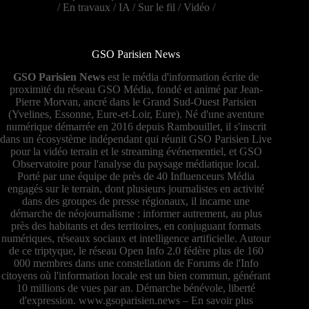
/
En travaux
/
IA
/
Sur le fil
/
Vidéo
/
GSO Parisien News
GSO Parisien News
est le média d'information écrite de
proximité du réseau GSO Média, fondé et animé par Jean-
Pierre Morvan, ancré dans le Grand Sud-Ouest Parisien
(Yvelines, Essonne, Eure-et-Loir, Eure). Né d'une aventure
numérique démarrée en 2016 depuis Rambouillet, il s'inscrit
dans un écosystème indépendant qui réunit GSO Parisien Live
pour la vidéo terrain et le streaming événementiel, et GSO
Observatoire pour l'analyse du paysage médiatique local.
Porté par une équipe de près de 40 Influenceurs Média
engagés sur le terrain, dont plusieurs journalistes en activité
dans des groupes de presse régionaux, il incarne une
démarche de néojournalisme : informer autrement, au plus
près des habitants et des territoires, en conjuguant formats
numériques, réseaux sociaux et intelligence artificielle. Autour
de ce triptyque, le réseau Open Info 2.0 fédère plus de 160
000 membres dans une constellation de Forums de l'Info
citoyens où l'information locale est un bien commun, générant
10 millions de vues par an. Démarche bénévole, liberté
d'expression.
www.gsoparisien.news
–
En savoir plus