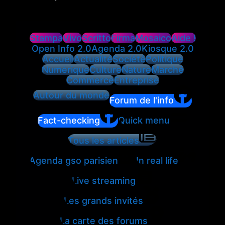
Stampa
Vivo
Scritto
Firma
Mosaico
Aide !
Open Info 2.0
Agenda 2.0
Kiosque 2.0
Accueil
Actualité
Société
Politique
Numérique
Culture
Nature
Marché
Commerce
Entreprise
Autour du monde
Forum de l'info
Fact-checking
Quick menu
Tous les articles
Agenda gso parisien
In real life
Live streaming
Les grands invités
La carte des forums