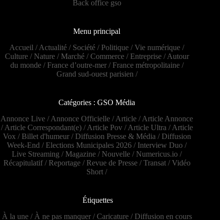
Back office gso
Menu principal
Accueil
/
Actualité
/
Société
/
Politique
/
Vie numérique
/
Culture
/
Nature
/
Marché
/
Commerce
/
Entreprise
/
Autour
du monde
/
France d’outre-mer
/
France métropolitaine
/
Grand sud-ouest parisien
/
Catégories : GSO Média
Annonce Live
/
Annonce Officielle
/
Article
/
Article Annonce
/
Article Correspondant(e)
/
Article Pov
/
Article Ultra
/
Article
Vox
/
Billet d'humeur
/
Diffusion Presse & Média
/
Diffusion
Week-End
/
Elections Municipales 2026
/
Interview Duo
/
Live Streaming
/
Magazine
/
Nouvelle
/
Numericus.io
/
Récapitulatif
/
Reportage
/
Revue de Presse
/
Transat
/
Vidéo
Short
/
Étiquettes
À la une
/
À ne pas manquer
/
Caricature
/
Diffusion en cours