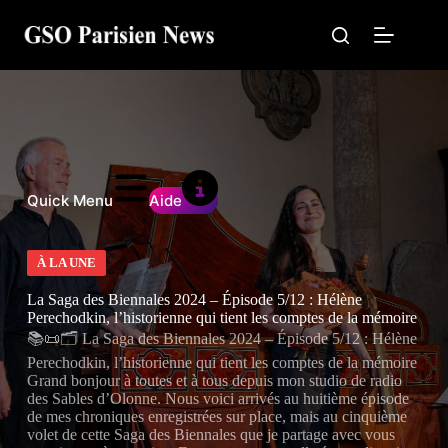
Passer
au
contenu
Quick Menu
Aide
À LA UNE
La Saga des Biennales 2024 – Épisode 5/12 : Hélène
Perechodkin, l’historienne qui tient les comptes de la mémoire
📚📜🗂️ La Saga des Biennales 2024 – Épisode 5/12 : Hélène
Perechodkin, l’historienne qui tient les comptes de la mémoire
Grand bonjour à toutes et à tous depuis mon studio de radio
des Sables d’Olonne. Nous voici arrivés au huitième épisode
de mes chroniques enregistrées sur place, mais au cinquième
volet de cette Saga des Biennales que je partage avec vous