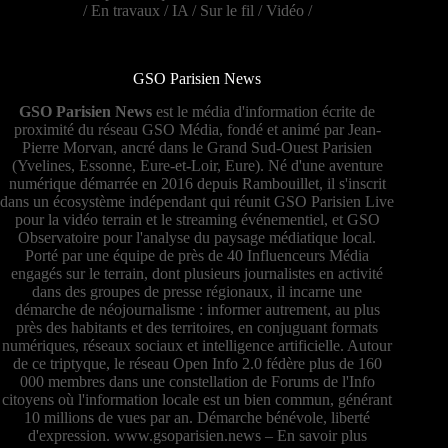
/
En travaux
/
IA
/
Sur le fil
/
Vidéo
/
GSO Parisien News
GSO Parisien News
est le média d'information écrite de
proximité du réseau GSO Média, fondé et animé par Jean-
Pierre Morvan, ancré dans le Grand Sud-Ouest Parisien
(Yvelines, Essonne, Eure-et-Loir, Eure). Né d'une aventure
numérique démarrée en 2016 depuis Rambouillet, il s'inscrit
dans un écosystème indépendant qui réunit GSO Parisien Live
pour la vidéo terrain et le streaming événementiel, et GSO
Observatoire pour l'analyse du paysage médiatique local.
Porté par une équipe de près de 40 Influenceurs Média
engagés sur le terrain, dont plusieurs journalistes en activité
dans des groupes de presse régionaux, il incarne une
démarche de néojournalisme : informer autrement, au plus
près des habitants et des territoires, en conjuguant formats
numériques, réseaux sociaux et intelligence artificielle. Autour
de ce triptyque, le réseau Open Info 2.0 fédère plus de 160
000 membres dans une constellation de Forums de l'Info
citoyens où l'information locale est un bien commun, générant
10 millions de vues par an. Démarche bénévole, liberté
d'expression.
www.gsoparisien.news
–
En savoir plus