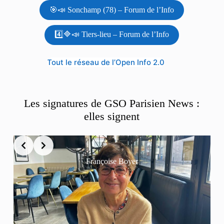
🎯📣 Sonchamp (78) – Forum de l’Info
4️⃣🔷📣 Tiers-lieu – Forum de l’Info
Tout le réseau de l’Open Info 2.0
Les signatures de GSO Parisien News :
elles signent
Françoise Boyer