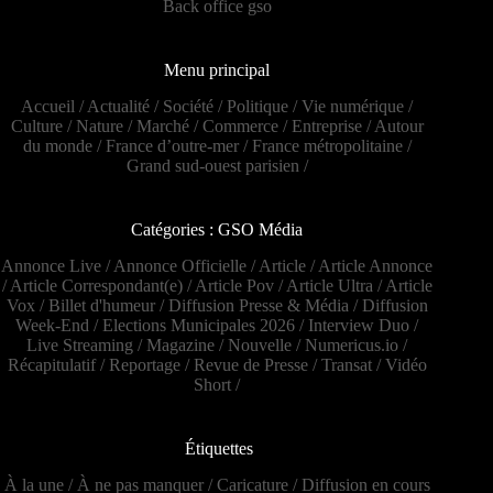
Back office gso
Menu principal
Accueil
/
Actualité
/
Société
/
Politique
/
Vie numérique
/
Culture
/
Nature
/
Marché
/
Commerce
/
Entreprise
/
Autour
du monde
/
France d’outre-mer
/
France métropolitaine
/
Grand sud-ouest parisien
/
Catégories : GSO Média
Annonce Live
/
Annonce Officielle
/
Article
/
Article Annonce
/
Article Correspondant(e)
/
Article Pov
/
Article Ultra
/
Article
Vox
/
Billet d'humeur
/
Diffusion Presse & Média
/
Diffusion
Week-End
/
Elections Municipales 2026
/
Interview Duo
/
Live Streaming
/
Magazine
/
Nouvelle
/
Numericus.io
/
Récapitulatif
/
Reportage
/
Revue de Presse
/
Transat
/
Vidéo
Short
/
Étiquettes
À la une
/
À ne pas manquer
/
Caricature
/
Diffusion en cours