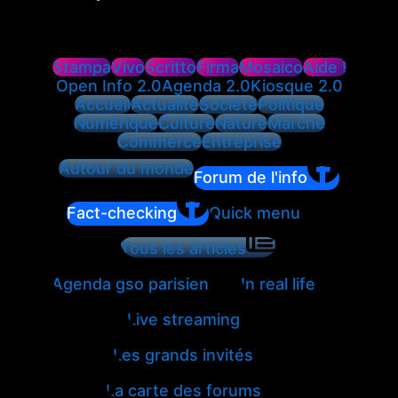
Stampa
Vivo
Scritto
Firma
Mosaico
Aide !
Open Info 2.0
Agenda 2.0
Kiosque 2.0
Accueil
Actualité
Société
Politique
Numérique
Culture
Nature
Marché
Commerce
Entreprise
Autour du monde
Forum de l'info
Fact-checking
Quick menu
Tous les articles
Agenda gso parisien
In real life
Live streaming
Les grands invités
La carte des forums