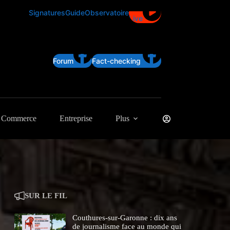
Signatures
Guide
Observatoire
Live
Forum
Fact-checking
Commerce
Entreprise
Plus
SUR LE FIL
Couthures-sur-Garonne : dix ans
de journalisme face au monde qui