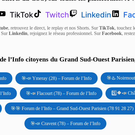
TikTok
Twitch
Linkedin
Fa
tube
, retrouvez le direct, le replay et nos Shorts. Sur
TikTok
, touchez l
. Sur
Linkedin
, rejoignez le réseau professionnel. Sur
Facebook
, reste
e l’Info citoyens du Grand Sud-Ouest Parisien,
🎯♨️ Noirmouti
Info
🎯📣 Ymeray (28) – Forum de l’Info
5️⃣🔶📣 Châ
l’Info
🎯📣 Flacourt (78) – Forum de l’Info
🎯🎯 Forum de l’Info – Grand Sud-Ouest Parisien (78 91 28 27)
🎯📣 Cravent (78) – Forum de l’Info