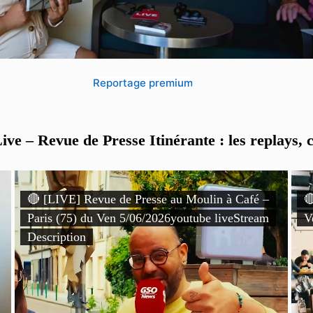
Reportage premium
ve – Revue de Presse Itinérante : les replays, c
🔴 [LIVE] Revue de Presse au Moulin à Café –

Paris (75) du Ven 5/06/2026youtube liveStream
V
Description