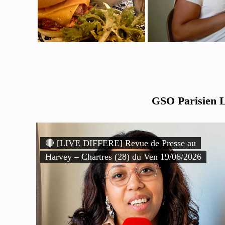
GSO Parisien Li
🔴 [LIVE DIFFERE] Revue de Presse au
Harvey – Chartres (28) du Ven 19/06/2026