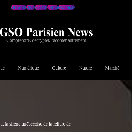
Stampa
Vivo
Scritto
Firma
Mosaico
Comprendre, décrypter, raconter autrement
que
Numérique
Culture
Nature
Marché
 la sirène québécoise de la reliure de