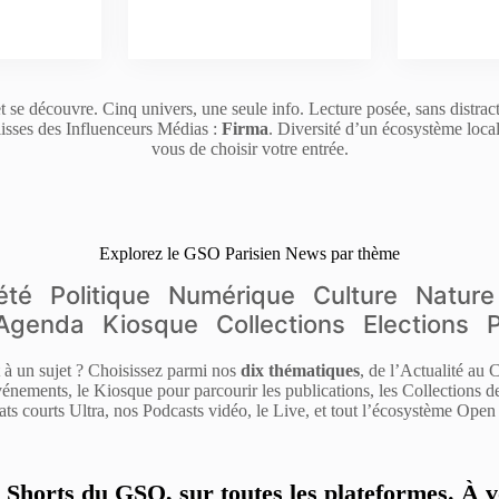
t se découvre. Cinq univers, une seule info. Lecture posée, sans distrac
isses des Influenceurs Médias :
Firma
. Diversité d’un écosystème loca
vous de choisir votre entrée.
Explorez le GSO Parisien News par thème
été
Politique
Numérique
Culture
Nature
Agenda
Kiosque
Collections
Elections
it à un sujet ? Choisissez parmi nos
dix thématiques
, de l’Actualité au
énements, le Kiosque pour parcourir les publications, les Collections 
ats courts Ultra, nos Podcasts vidéo, le Live, et tout l’écosystème Open 
s Shorts du GSO, sur toutes les plateformes. À v