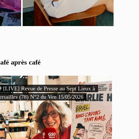
afé après café
 [LIVE] Revue de Presse au Sept Lieux à
ersailles (78) N°2 du Ven 15/05/2026