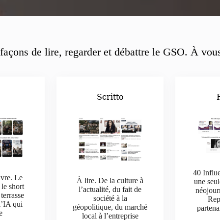
façons de lire, regarder et débattre le GSO. À vous
o
Scritto
40 Influ
ivre. Le
À lire. De la culture à
une seul
 le short
l’actualité, du fait de
néojour
 terrasse
société à la
Rep
l’IA qui
géopolitique, du marché
parten
e
local à l’entreprise