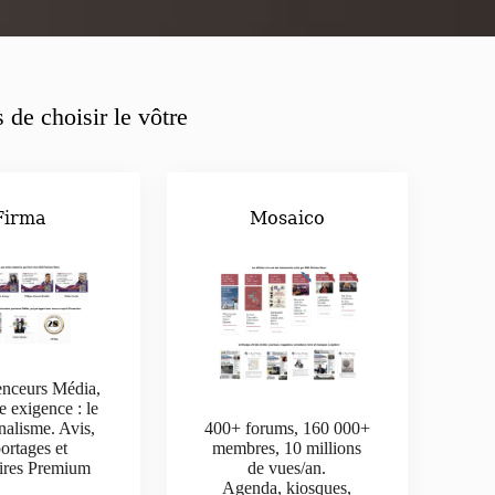
 de choisir le vôtre
Firma
Mosaico
enceurs Média,
e exigence : le
nalisme. Avis,
400+ forums, 160 000+
ortages et
membres, 10 millions
aires Premium
de vues/an.
Agenda, kiosques,