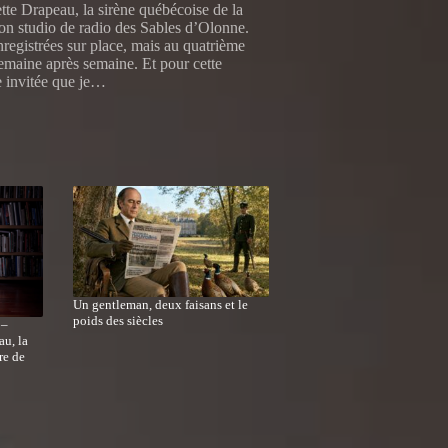
te Drapeau, la sirène québécoise de la
mon studio de radio des Sables d’Olonne.
registrées sur place, mais au quatrième
semaine après semaine. Et pour cette
e invitée que je…
Un gentleman, deux faisans et le
poids des siècles
 –
au, la
re de