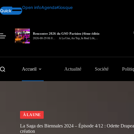
Passer
Open info
Agenda
Kiosque
au
Quick
contenu
Rencontre 2026 du GSO Parisien (4ème édition)
– In Real Life
2026-08-29 06:00
A La Une
,
Au Top
,
In Real Life
,
pm
Rencontre
Accueil
Actualité
Société
Politi
À LA UNE
La Saga des Biennales 2024 – Épisode 4/12 : Odette Drapeau,
création