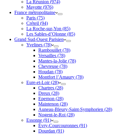
La Réunion (974)
Mayotte (976)
France métropolitaine
Paris (75)
Créteil (94)
La Roche-sur-Yon (85)
Les Sables-d’Olonne (85)
Grand Sud-Ouest Parisien
Yvelines (78)
Rambouillet (78)
Versailles (78)
Mantes-la-Jolie (78)
Chevreuse (78)
Houdan (78)
Montfort l’Amaury (78)
Eure-et-Loir (28)
Chartres (28)
Dreux (28)
Epernon (28)
Maintenon (28)
Auneau-Bleury-Saint-Symphorien (28)
Nogent-le-Roi (28)
Essonne (91)
Évry-Courcouronnes (91)
Dourdan (91)