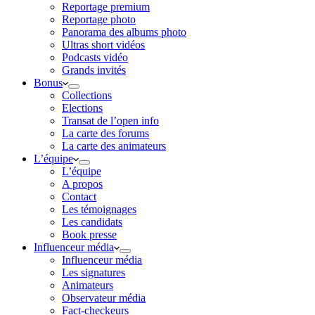
Reportage premium
Reportage photo
Panorama des albums photo
Ultras short vidéos
Podcasts vidéo
Grands invités
Bonus
Collections
Elections
Transat de l’open info
La carte des forums
La carte des animateurs
L’équipe
L’équipe
A propos
Contact
Les témoignages
Les candidats
Book presse
Influenceur média
Influenceur média
Les signatures
Animateurs
Observateur média
Fact-checkeurs