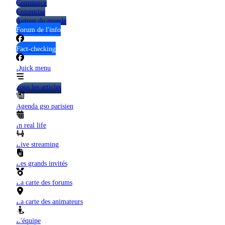
Commerce
Entreprise
Autour du monde
Forum de l'info
Fact-checking
Quick menu
Tous les articles
Agenda gso parisien
In real life
Live streaming
Les grands invités
La carte des forums
La carte des animateurs
L'équipe