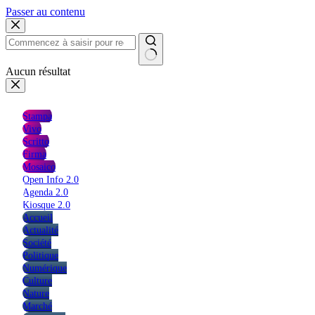
Passer au contenu
Aucun résultat
Stampa
Vivo
Scritto
Firma
Mosaico
Open Info 2.0
Agenda 2.0
Kiosque 2.0
Accueil
Actualité
Société
Politique
Numérique
Culture
Nature
Marché