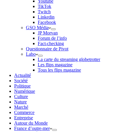
Youtube
TikTok
Twitch
Linkedin
Facebook
GSO Média
JP Morvan
Forum de l’info
Fact-checking
Questionnaire de Pivot
Labo
La carte du streaming globetrotter
Les flips magazine
Tous les flips magazine
Actualité
Société
Politique
Numérique
Culture
Nature
Marché
Commerce
Entreprise
Autour du Monde
France d’outre-mer