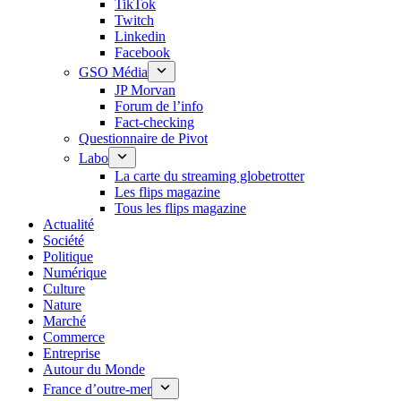
TikTok
Twitch
Linkedin
Facebook
GSO Média
JP Morvan
Forum de l’info
Fact-checking
Questionnaire de Pivot
Labo
La carte du streaming globetrotter
Les flips magazine
Tous les flips magazine
Actualité
Société
Politique
Numérique
Culture
Nature
Marché
Commerce
Entreprise
Autour du Monde
France d’outre-mer