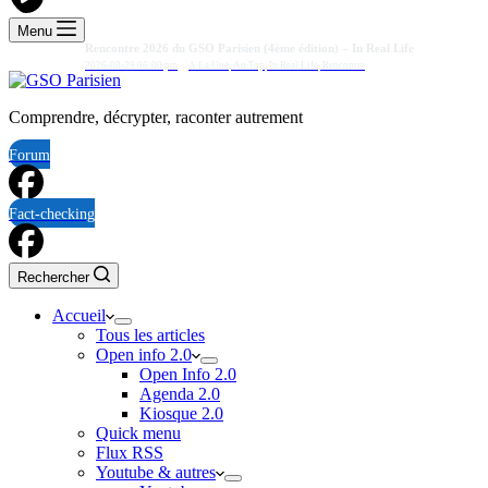
Menu
Rencontre 2026 du GSO Parisien (4ème édition) – In Real Life
2026-08-29 06:00 pm
A La Une
,
Au Top
,
In Real Life
,
Rencontre
Comprendre, décrypter, raconter autrement
Forum
Fact-checking
Rechercher
Accueil
Tous les articles
Open info 2.0
Open Info 2.0
Agenda 2.0
Kiosque 2.0
Quick menu
Flux RSS
Youtube & autres