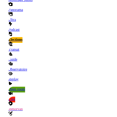
Panorama
Ultra
Podcast
Elections
Transat
Guide
Observatoire
Replay
Open room
Live
Jpmorvan