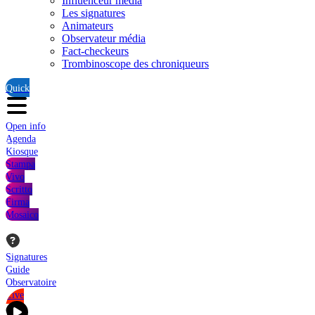
Influenceur média
Les signatures
Animateurs
Observateur média
Fact-checkeurs
Trombinoscope des chroniqueurs
Quick
Open info
Agenda
Kiosque
Stampa
Vivo
Scritto
Firma
Mosaico
Signatures
Guide
Observatoire
Live