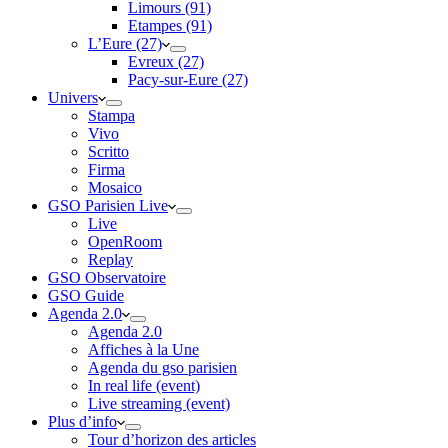
Limours (91)
Etampes (91)
L’Eure (27)
Evreux (27)
Pacy-sur-Eure (27)
Univers
Stampa
Vivo
Scritto
Firma
Mosaico
GSO Parisien Live
Live
OpenRoom
Replay
GSO Observatoire
GSO Guide
Agenda 2.0
Agenda 2.0
Affiches à la Une
Agenda du gso parisien
In real life (event)
Live streaming (event)
Plus d’info
Tour d’horizon des articles