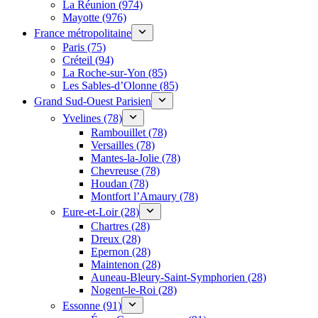
La Réunion (974)
Mayotte (976)
France métropolitaine
Paris (75)
Créteil (94)
La Roche-sur-Yon (85)
Les Sables-d’Olonne (85)
Grand Sud-Ouest Parisien
Yvelines (78)
Rambouillet (78)
Versailles (78)
Mantes-la-Jolie (78)
Chevreuse (78)
Houdan (78)
Montfort l’Amaury (78)
Eure-et-Loir (28)
Chartres (28)
Dreux (28)
Epernon (28)
Maintenon (28)
Auneau-Bleury-Saint-Symphorien (28)
Nogent-le-Roi (28)
Essonne (91)