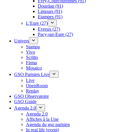
Évry-Courcouronnes (91)
Dourdan (91)
Limours (91)
Etampes (91)
L’Eure (27)
Evreux (27)
Pacy-sur-Eure (27)
Univers
Stampa
Vivo
Scritto
Firma
Mosaico
GSO Parisien Live
Live
OpenRoom
Replay
GSO Observatoire
GSO Guide
Agenda 2.0
Agenda 2.0
Affiches à la Une
Agenda du gso parisien
In real life (event)