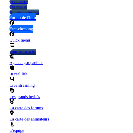
Commerce
Entreprise
Autour du monde
Forum de l'info
Fact-checking
Quick menu
Tous les articles
Agenda gso parisien
In real life
Live streaming
Les grands invités
La carte des forums
La carte des animateurs
L'équipe