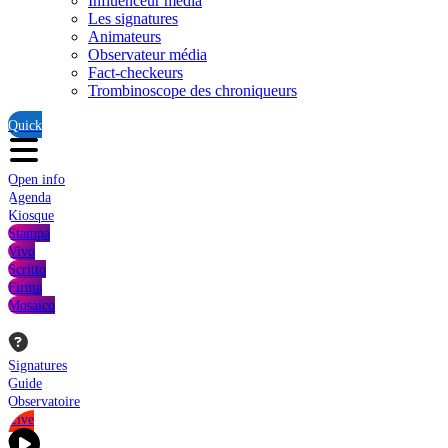
Influenceur média
Les signatures
Animateurs
Observateur média
Fact-checkeurs
Trombinoscope des chroniqueurs
Quick
Open info
Agenda
Kiosque
Stampa
Vivo
Scritto
Firma
Mosaico
Signatures
Guide
Observatoire
Live