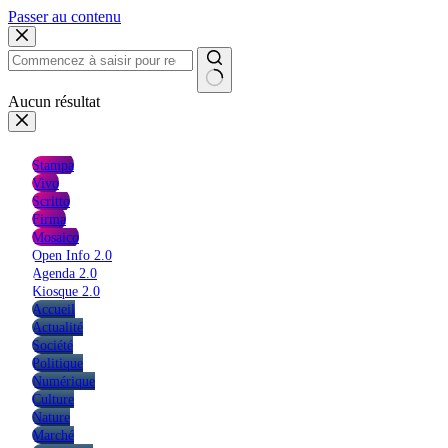
Passer au contenu
Aucun résultat
Stampa
Vivo
Scritto
Firma
Mosaico
Open Info 2.0
Agenda 2.0
Kiosque 2.0
Accueil
Actualité
Société
Politique
Numérique
Culture
Nature
Marché