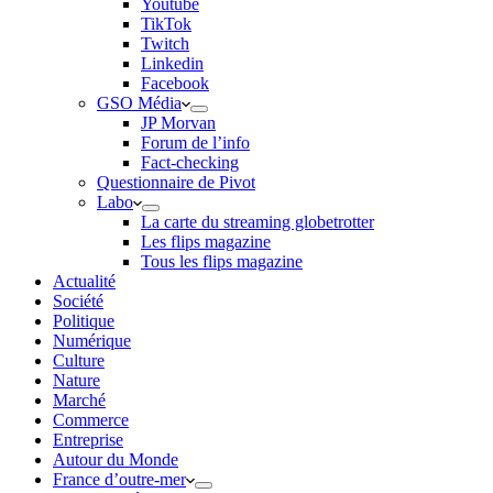
Youtube
TikTok
Twitch
Linkedin
Facebook
GSO Média
JP Morvan
Forum de l’info
Fact-checking
Questionnaire de Pivot
Labo
La carte du streaming globetrotter
Les flips magazine
Tous les flips magazine
Actualité
Société
Politique
Numérique
Culture
Nature
Marché
Commerce
Entreprise
Autour du Monde
France d’outre-mer