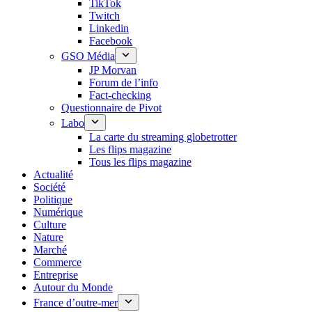
TikTok
Twitch
Linkedin
Facebook
GSO Média
JP Morvan
Forum de l’info
Fact-checking
Questionnaire de Pivot
Labo
La carte du streaming globetrotter
Les flips magazine
Tous les flips magazine
Actualité
Société
Politique
Numérique
Culture
Nature
Marché
Commerce
Entreprise
Autour du Monde
France d’outre-mer