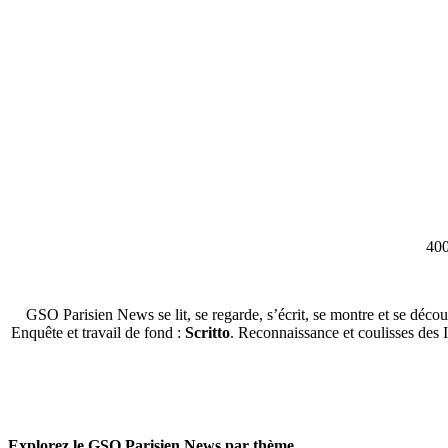
400
GSO Parisien News se lit, se regarde, s’écrit, se montre et se décou
Enquête et travail de fond :
Scritto
. Reconnaissance et coulisses des 
Explorez le GSO Parisien News par thème