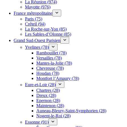
La Réunion (974)
Mayotte (976)
France métropolitaine
Paris (75)
Créteil (94)
La Roche-sur-Yon (85)
Les Sables-d’Olonne (85)
Grand Sud-Ouest Parisien
Yvelines (78)
Rambouillet (78)
Versailles (78)
Mantes-la-Jolie (78)
Chevreuse (78)
Houdan (78)
Montfort l’Amaury (78)
Eure-et-Loir (28)
Chartres (28)
Dreux (28)
Epernon (28)
Maintenon (28)
Auneau-Bleury-Saint-Symphorien (28)
Nogent-le-Roi (28)
Essonne (91)