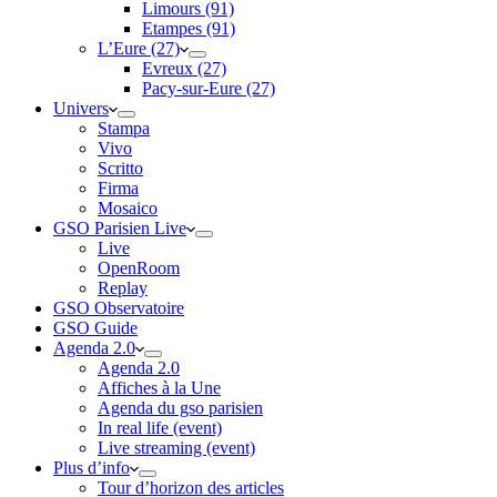
Limours (91)
Etampes (91)
L’Eure (27)
Evreux (27)
Pacy-sur-Eure (27)
Univers
Stampa
Vivo
Scritto
Firma
Mosaico
GSO Parisien Live
Live
OpenRoom
Replay
GSO Observatoire
GSO Guide
Agenda 2.0
Agenda 2.0
Affiches à la Une
Agenda du gso parisien
In real life (event)
Live streaming (event)
Plus d’info
Tour d’horizon des articles