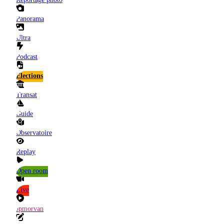
Panorama
Ultra
Podcast
Elections
Transat
Guide
Observatoire
Replay
Open room
Live
Jpmorvan