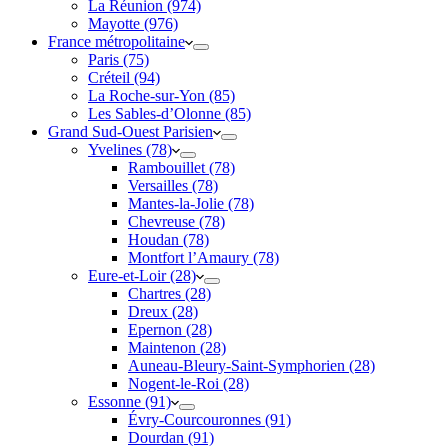
La Réunion (974)
Mayotte (976)
France métropolitaine
Paris (75)
Créteil (94)
La Roche-sur-Yon (85)
Les Sables-d’Olonne (85)
Grand Sud-Ouest Parisien
Yvelines (78)
Rambouillet (78)
Versailles (78)
Mantes-la-Jolie (78)
Chevreuse (78)
Houdan (78)
Montfort l’Amaury (78)
Eure-et-Loir (28)
Chartres (28)
Dreux (28)
Epernon (28)
Maintenon (28)
Auneau-Bleury-Saint-Symphorien (28)
Nogent-le-Roi (28)
Essonne (91)
Évry-Courcouronnes (91)
Dourdan (91)