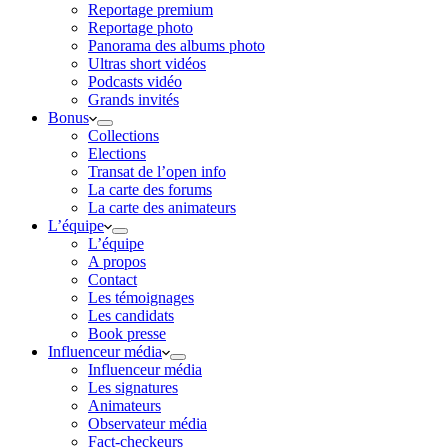
Reportage premium
Reportage photo
Panorama des albums photo
Ultras short vidéos
Podcasts vidéo
Grands invités
Bonus
Collections
Elections
Transat de l’open info
La carte des forums
La carte des animateurs
L’équipe
L’équipe
A propos
Contact
Les témoignages
Les candidats
Book presse
Influenceur média
Influenceur média
Les signatures
Animateurs
Observateur média
Fact-checkeurs