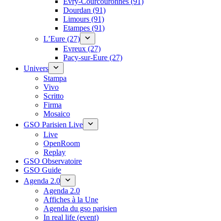
Évry-Courcouronnes (91)
Dourdan (91)
Limours (91)
Etampes (91)
L’Eure (27)
Evreux (27)
Pacy-sur-Eure (27)
Univers
Stampa
Vivo
Scritto
Firma
Mosaico
GSO Parisien Live
Live
OpenRoom
Replay
GSO Observatoire
GSO Guide
Agenda 2.0
Agenda 2.0
Affiches à la Une
Agenda du gso parisien
In real life (event)