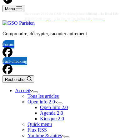
Menu
Rencontre 2026 du GSO Parisien (4ème édition) – In Real Life
2026-08-29 06:00 pm
A La Une
,
Au Top
,
In Real Life
,
Rencontre
Comprendre, décrypter, raconter autrement
Forum
Fact-checking
Rechercher
Accueil
Tous les articles
Open info 2.0
Open Info 2.0
Agenda 2.0
Kiosque 2.0
Quick menu
Flux RSS
Youtube & autres