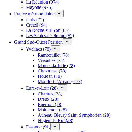
La Réunion (974)
Mayotte (976)
France métropolitaine
Paris (75)
Créteil (94)
La Roche-sur-Yon (85)
Les Sables-d’Olonne (85)
Grand Sud-Ouest Parisien
Yvelines (78)
Rambouillet (78)
Versailles (78)
Mantes-la-Jolie (78)
Chevreuse (78)
Houdan (78)
Montfort l’Amaury (78)
Eure-et-Loir (28)
Chartres (28)
Dreux (28)
Epernon (28)
Maintenon (28)
Auneau-Bleury-Saint-Symphorien (28)
Nogent-le-Roi (28)
Essonne (91)