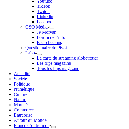
Youtube
TikTok
Twitch
Linkedin
Facebook
GSO Média
JP Morvan
Forum de l’info
Fact-checking
Questionnaire de Pivot
Labo
La carte du streaming globetrotter
Les flips magazine
Tous les flips magazine
Actualité
Société
Politique
Numérique
Culture
Nature
Marché
Commerce
Entreprise
Autour du Monde
France d’outre-mer