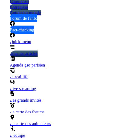
Commerce
Entreprise
Autour du monde
Forum de l'info
Fact-checking
Quick menu
Tous les articles
Agenda gso parisien
In real life
Live streaming
Les grands invités
La carte des forums
La carte des animateurs
L'équipe