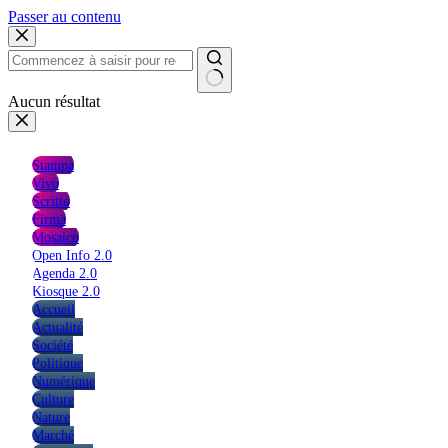
Passer au contenu
Aucun résultat
Stampa
Vivo
Scritto
Firma
Mosaico
Open Info 2.0
Agenda 2.0
Kiosque 2.0
Accueil
Actualité
Société
Politique
Numérique
Culture
Nature
Marché