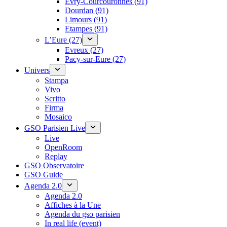
Évry-Courcouronnes (91)
Dourdan (91)
Limours (91)
Etampes (91)
L’Eure (27)
Evreux (27)
Pacy-sur-Eure (27)
Univers
Stampa
Vivo
Scritto
Firma
Mosaico
GSO Parisien Live
Live
OpenRoom
Replay
GSO Observatoire
GSO Guide
Agenda 2.0
Agenda 2.0
Affiches à la Une
Agenda du gso parisien
In real life (event)