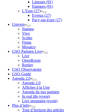
Limours (91)
Etampes (91)
L’Eure (27)
Evreux (27)
Pacy-sur-Eure (27)
Univers
Stampa
Vivo
Scritto
Firma
Mosaico
GSO Parisien Live
Live
OpenRoom
Replay
GSO Observatoire
GSO Guide
Agenda 2.0
Agenda 2.0
Affiches à la Une
Agenda du gso parisien
In real life (event)
Live streaming (event)
Plus d’info
Tour d’horizon des articles