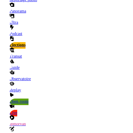
Panorama
Ultra
Podcast
Elections
Transat
Guide
Observatoire
Replay
Open room
Live
Jpmorvan