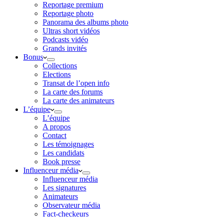
Reportage premium
Reportage photo
Panorama des albums photo
Ultras short vidéos
Podcasts vidéo
Grands invités
Bonus
Collections
Elections
Transat de l’open info
La carte des forums
La carte des animateurs
L’équipe
L’équipe
A propos
Contact
Les témoignages
Les candidats
Book presse
Influenceur média
Influenceur média
Les signatures
Animateurs
Observateur média
Fact-checkeurs