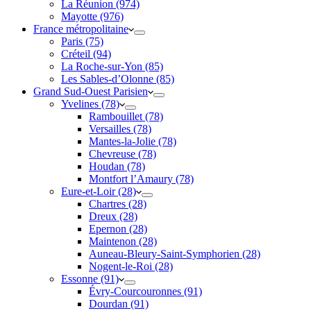
La Réunion (974)
Mayotte (976)
France métropolitaine
Paris (75)
Créteil (94)
La Roche-sur-Yon (85)
Les Sables-d’Olonne (85)
Grand Sud-Ouest Parisien
Yvelines (78)
Rambouillet (78)
Versailles (78)
Mantes-la-Jolie (78)
Chevreuse (78)
Houdan (78)
Montfort l’Amaury (78)
Eure-et-Loir (28)
Chartres (28)
Dreux (28)
Epernon (28)
Maintenon (28)
Auneau-Bleury-Saint-Symphorien (28)
Nogent-le-Roi (28)
Essonne (91)
Évry-Courcouronnes (91)
Dourdan (91)