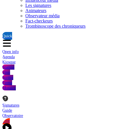
Influenceur média
Les signatures
Animateurs
Observateur média
Fact-checkeurs
Trombinoscope des chroniqueurs
Quick
Open info
Agenda
Kiosque
Stampa
Vivo
Scritto
Firma
Mosaico
Signatures
Guide
Observatoire
Live