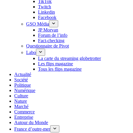
TikTok
Twitch
Linkedin
Facebook
GSO Média
JP Morvan
Forum de l’info
Fact-checking
Questionnaire de Pivot
Labo
La carte du streaming globetrotter
Les flips magazine
Tous les flips magazine
Actualité
Société
Politique
Numérique
Culture
Nature
Marché
Commerce
Entreprise
Autour du Monde
France d’outre-mer