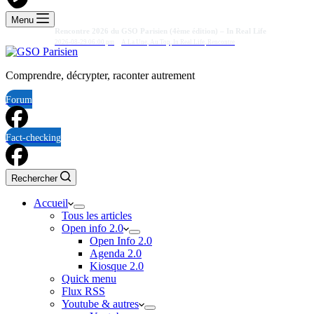
Menu
Rencontre 2026 du GSO Parisien (4ème édition) – In Real Life
2026-08-29 06:00 pm
A La Une
,
Au Top
,
In Real Life
,
Rencontre
Comprendre, décrypter, raconter autrement
Forum
Fact-checking
Rechercher
Accueil
Tous les articles
Open info 2.0
Open Info 2.0
Agenda 2.0
Kiosque 2.0
Quick menu
Flux RSS
Youtube & autres