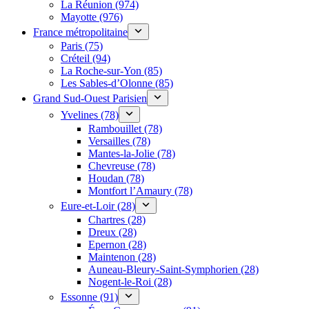
La Réunion (974)
Mayotte (976)
France métropolitaine
Paris (75)
Créteil (94)
La Roche-sur-Yon (85)
Les Sables-d’Olonne (85)
Grand Sud-Ouest Parisien
Yvelines (78)
Rambouillet (78)
Versailles (78)
Mantes-la-Jolie (78)
Chevreuse (78)
Houdan (78)
Montfort l’Amaury (78)
Eure-et-Loir (28)
Chartres (28)
Dreux (28)
Epernon (28)
Maintenon (28)
Auneau-Bleury-Saint-Symphorien (28)
Nogent-le-Roi (28)
Essonne (91)