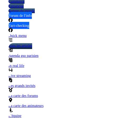
Commerce
Entreprise
Autour du monde
Forum de l'info
Fact-checking
Quick menu
Tous les articles
Agenda gso parisien
In real life
Live streaming
Les grands invités
La carte des forums
La carte des animateurs
L'équipe