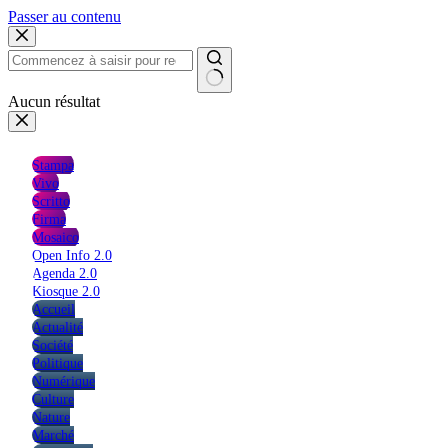
Passer au contenu
Aucun résultat
Stampa
Vivo
Scritto
Firma
Mosaico
Open Info 2.0
Agenda 2.0
Kiosque 2.0
Accueil
Actualité
Société
Politique
Numérique
Culture
Nature
Marché