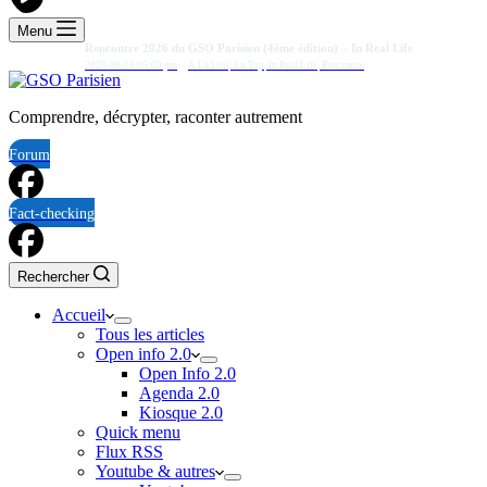
Menu
Rencontre 2026 du GSO Parisien (4ème édition) – In Real Life
2026-08-29 06:00 pm
A La Une
,
Au Top
,
In Real Life
,
Rencontre
Comprendre, décrypter, raconter autrement
Forum
Fact-checking
Rechercher
Accueil
Tous les articles
Open info 2.0
Open Info 2.0
Agenda 2.0
Kiosque 2.0
Quick menu
Flux RSS
Youtube & autres