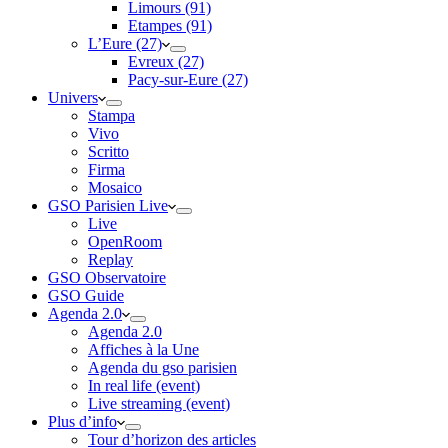
Limours (91)
Etampes (91)
L’Eure (27)
Evreux (27)
Pacy-sur-Eure (27)
Univers
Stampa
Vivo
Scritto
Firma
Mosaico
GSO Parisien Live
Live
OpenRoom
Replay
GSO Observatoire
GSO Guide
Agenda 2.0
Agenda 2.0
Affiches à la Une
Agenda du gso parisien
In real life (event)
Live streaming (event)
Plus d’info
Tour d’horizon des articles