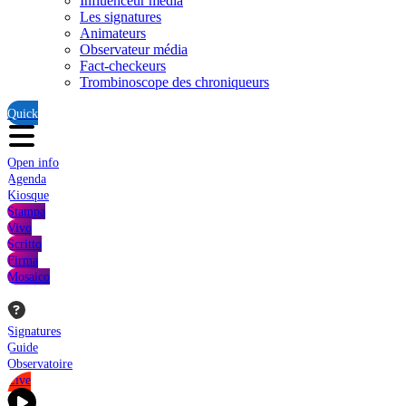
Influenceur média
Les signatures
Animateurs
Observateur média
Fact-checkeurs
Trombinoscope des chroniqueurs
Quick
Open info
Agenda
Kiosque
Stampa
Vivo
Scritto
Firma
Mosaico
Signatures
Guide
Observatoire
Live