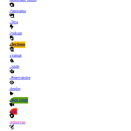
Panorama
Ultra
Podcast
Elections
Transat
Guide
Observatoire
Replay
Open room
Live
Jpmorvan