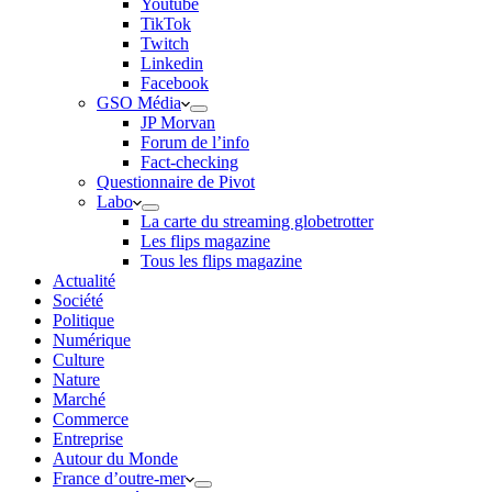
Youtube
TikTok
Twitch
Linkedin
Facebook
GSO Média
JP Morvan
Forum de l’info
Fact-checking
Questionnaire de Pivot
Labo
La carte du streaming globetrotter
Les flips magazine
Tous les flips magazine
Actualité
Société
Politique
Numérique
Culture
Nature
Marché
Commerce
Entreprise
Autour du Monde
France d’outre-mer