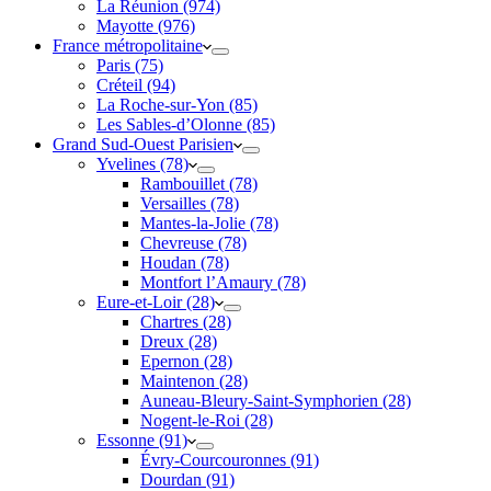
La Réunion (974)
Mayotte (976)
France métropolitaine
Paris (75)
Créteil (94)
La Roche-sur-Yon (85)
Les Sables-d’Olonne (85)
Grand Sud-Ouest Parisien
Yvelines (78)
Rambouillet (78)
Versailles (78)
Mantes-la-Jolie (78)
Chevreuse (78)
Houdan (78)
Montfort l’Amaury (78)
Eure-et-Loir (28)
Chartres (28)
Dreux (28)
Epernon (28)
Maintenon (28)
Auneau-Bleury-Saint-Symphorien (28)
Nogent-le-Roi (28)
Essonne (91)
Évry-Courcouronnes (91)
Dourdan (91)