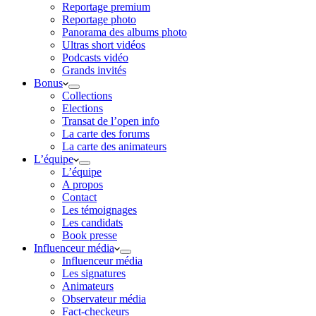
Reportage premium
Reportage photo
Panorama des albums photo
Ultras short vidéos
Podcasts vidéo
Grands invités
Bonus
Collections
Elections
Transat de l’open info
La carte des forums
La carte des animateurs
L’équipe
L’équipe
A propos
Contact
Les témoignages
Les candidats
Book presse
Influenceur média
Influenceur média
Les signatures
Animateurs
Observateur média
Fact-checkeurs