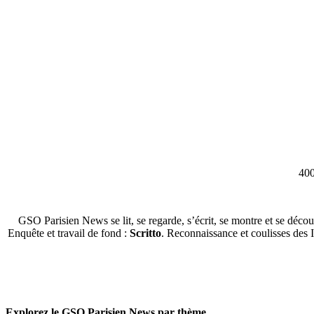
400
GSO Parisien News se lit, se regarde, s’écrit, se montre et se décou
Enquête et travail de fond :
Scritto
. Reconnaissance et coulisses des 
Explorez le GSO Parisien News par thème