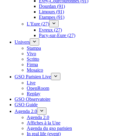
Évry-Courcouronnes (91)
Dourdan (91)
Limours (91)
Etampes (91)
L’Eure (27)
Evreux (27)
Pacy-sur-Eure (27)
Univers
Stampa
Vivo
Scritto
Firma
Mosaico
GSO Parisien Live
Live
OpenRoom
Replay
GSO Observatoire
GSO Guide
Agenda 2.0
Agenda 2.0
Affiches à la Une
Agenda du gso parisien
In real life (event)