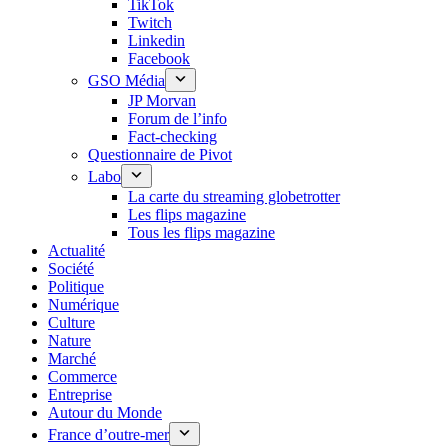
TikTok
Twitch
Linkedin
Facebook
GSO Média
JP Morvan
Forum de l’info
Fact-checking
Questionnaire de Pivot
Labo
La carte du streaming globetrotter
Les flips magazine
Tous les flips magazine
Actualité
Société
Politique
Numérique
Culture
Nature
Marché
Commerce
Entreprise
Autour du Monde
France d’outre-mer