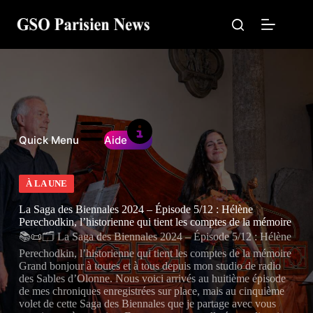
Passer
au
contenu
Quick Menu
Aide
À LA UNE
La Saga des Biennales 2024 – Épisode 5/12 : Hélène
Perechodkin, l’historienne qui tient les comptes de la mémoire
📚📜🗂️ La Saga des Biennales 2024 – Épisode 5/12 : Hélène
Perechodkin, l’historienne qui tient les comptes de la mémoire
Grand bonjour à toutes et à tous depuis mon studio de radio
des Sables d’Olonne. Nous voici arrivés au huitième épisode
de mes chroniques enregistrées sur place, mais au cinquième
volet de cette Saga des Biennales que je partage avec vous