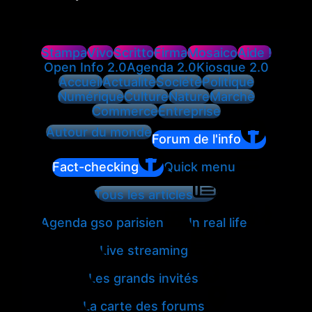
Stampa
Vivo
Scritto
Firma
Mosaico
Aide !
Open Info 2.0
Agenda 2.0
Kiosque 2.0
Accueil
Actualité
Société
Politique
Numérique
Culture
Nature
Marché
Commerce
Entreprise
Autour du monde
Forum de l'info
Fact-checking
Quick menu
Tous les articles
Agenda gso parisien
In real life
Live streaming
Les grands invités
La carte des forums