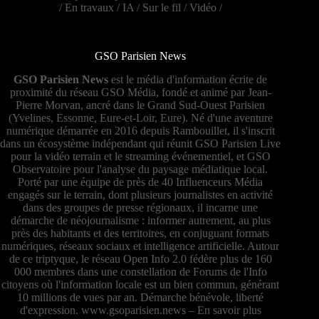
/
En travaux
/
IA
/
Sur le fil
/
Vidéo
/
GSO Parisien News
GSO Parisien News
est le média d'information écrite de
proximité du réseau GSO Média, fondé et animé par Jean-
Pierre Morvan, ancré dans le Grand Sud-Ouest Parisien
(Yvelines, Essonne, Eure-et-Loir, Eure). Né d'une aventure
numérique démarrée en 2016 depuis Rambouillet, il s'inscrit
dans un écosystème indépendant qui réunit GSO Parisien Live
pour la vidéo terrain et le streaming événementiel, et GSO
Observatoire pour l'analyse du paysage médiatique local.
Porté par une équipe de près de 40 Influenceurs Média
engagés sur le terrain, dont plusieurs journalistes en activité
dans des groupes de presse régionaux, il incarne une
démarche de néojournalisme : informer autrement, au plus
près des habitants et des territoires, en conjuguant formats
numériques, réseaux sociaux et intelligence artificielle. Autour
de ce triptyque, le réseau Open Info 2.0 fédère plus de 160
000 membres dans une constellation de Forums de l'Info
citoyens où l'information locale est un bien commun, générant
10 millions de vues par an. Démarche bénévole, liberté
d'expression.
www.gsoparisien.news
–
En savoir plus