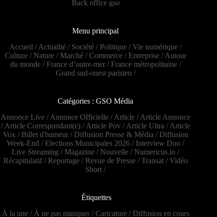
Back office gso
Menu principal
Accueil
/
Actualité
/
Société
/
Politique
/
Vie numérique
/
Culture
/
Nature
/
Marché
/
Commerce
/
Entreprise
/
Autour
du monde
/
France d’outre-mer
/
France métropolitaine
/
Grand sud-ouest parisien
/
Catégories : GSO Média
Annonce Live
/
Annonce Officielle
/
Article
/
Article Annonce
/
Article Correspondant(e)
/
Article Pov
/
Article Ultra
/
Article
Vox
/
Billet d'humeur
/
Diffusion Presse & Média
/
Diffusion
Week-End
/
Elections Municipales 2026
/
Interview Duo
/
Live Streaming
/
Magazine
/
Nouvelle
/
Numericus.io
/
Récapitulatif
/
Reportage
/
Revue de Presse
/
Transat
/
Vidéo
Short
/
Étiquettes
À la une
/
À ne pas manquer
/
Caricature
/
Diffusion en cours