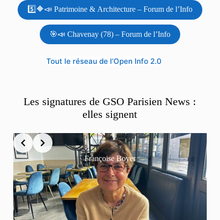
5️⃣🔶📣 Patrimoine & Architecture – Forum de l’Info
🎯📣 Chavenay (78) – Forum de l’Info
Tout le réseau de l’Open Info 2.0
Les signatures de GSO Parisien News :
elles signent
Françoise Boyer