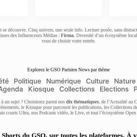
t se découvre. Cinq univers, une seule info. Lecture posée, sans distrac
isses des Influenceurs Médias :
Firma
. Diversité d’un écosystème loca
vous de choisir votre entrée.
Explorez le GSO Parisien News par thème
été
Politique
Numérique
Culture
Nature
Agenda
Kiosque
Collections
Elections
it à un sujet ? Choisissez parmi nos
dix thématiques
, de l’Actualité au
énements, le Kiosque pour parcourir les publications, les Collections 
ats courts Ultra, nos Podcasts vidéo, le Live, et tout l’écosystème Open 
s Shorts du GSO, sur toutes les plateformes. À v