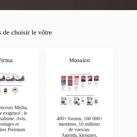
 de choisir le vôtre
Firma
Mosaico
enceurs Média,
e exigence : le
nalisme. Avis,
400+ forums, 160 000+
ortages et
membres, 10 millions
aires Premium
de vues/an.
Agenda, kiosques,