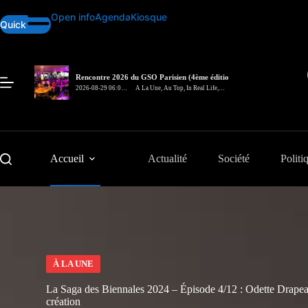
Passer
Open info
Agenda
Kiosque
au
Quick
contenu
Rencontre 2026 du GSO Parisien (4ème édition)
– In Real Life
2026-08-29 06:00
A La Une
,
Au Top
,
In Real Life
,
pm
Rencontre
Accueil
Actualité
Société
Politi
À LA UNE
La Saga des Biennales 2024 – Épisode 4/12 : Odette Drapeau,
création