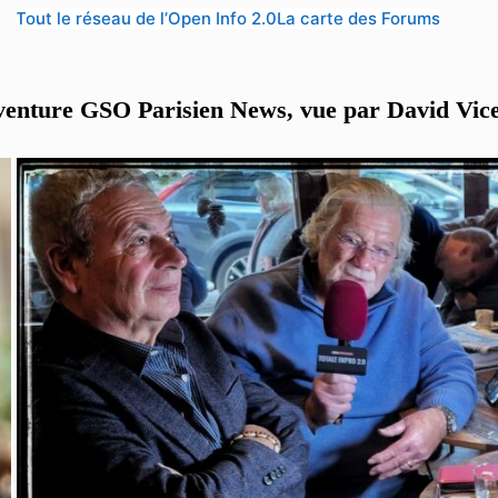
Tout le réseau de l’Open Info 2.0
La carte des Forums
venture GSO Parisien News, vue par David Vic