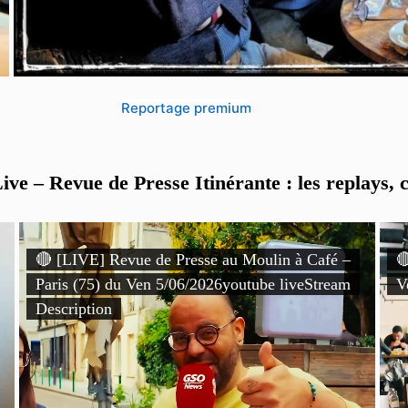
Reportage premium
ve – Revue de Presse Itinérante : les replays, c
🔴 [LIVE] Revue de Presse au Moulin à Café –

Paris (75) du Ven 5/06/2026youtube liveStream
V
Description