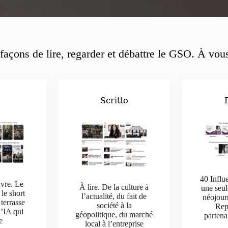
façons de lire, regarder et débattre le GSO. À vous
o
Scritto
40 Influ
ivre. Le
À lire. De la culture à
une seul
 le short
l’actualité, du fait de
néojour
 terrasse
société à la
Rep
l’IA qui
géopolitique, du marché
parten
e
local à l’entreprise