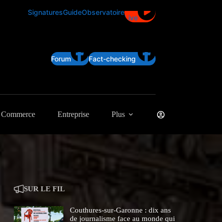
Signatures
Guide
Observatoire
Live
Forum
Fact-checking
Commerce
Entreprise
Plus
SUR LE FIL
Couthures-sur-Garonne : dix ans
de journalisme face au monde qui