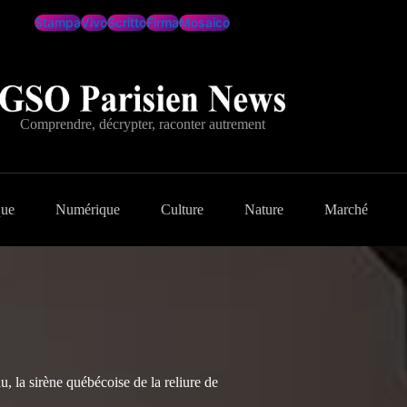
Stampa
Vivo
Scritto
Firma
Mosaico
Comprendre, décrypter, raconter autrement
que
Numérique
Culture
Nature
Marché
 la sirène québécoise de la reliure de