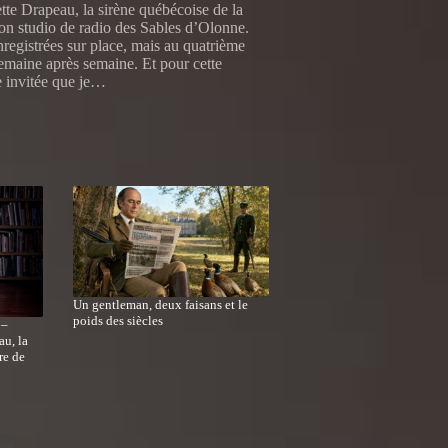
te Drapeau, la sirène québécoise de la
mon studio de radio des Sables d’Olonne.
registrées sur place, mais au quatrième
semaine après semaine. Et pour cette
e invitée que je…
Un gentleman, deux faisans et le
poids des siècles
 –
au, la
re de