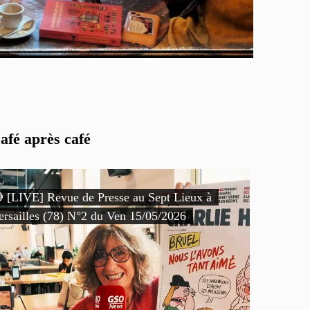
afé après café
 [LIVE] Revue de Presse au Sept Lieux à
ersailles (78) N°2 du Ven 15/05/2026