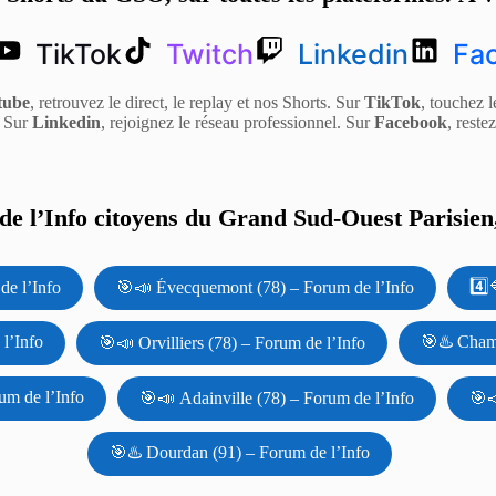
TikTok
Twitch
Linkedin
Fa
tube
, retrouvez le direct, le replay et nos Shorts. Sur
TikTok
, touchez l
. Sur
Linkedin
, rejoignez le réseau professionnel. Sur
Facebook
, reste
e l’Info citoyens du Grand Sud-Ouest Parisien,
4️⃣
de l’Info
🎯📣 Évecquemont (78) – Forum de l’Info
l’Info
🎯♨️ Cham
🎯📣 Orvilliers (78) – Forum de l’Info
um de l’Info
🎯📣 Adainville (78) – Forum de l’Info
🎯
🎯♨️ Dourdan (91) – Forum de l’Info