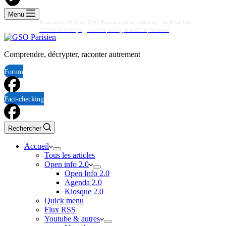
Menu
Rencontre 2026 du GSO Parisien (4ème édition) – In Real Life
2026-08-29 06:00 pm
A La Une
,
Au Top
,
In Real Life
,
Rencontre
Comprendre, décrypter, raconter autrement
Forum
Fact-checking
Rechercher
Accueil
Tous les articles
Open info 2.0
Open Info 2.0
Agenda 2.0
Kiosque 2.0
Quick menu
Flux RSS
Youtube & autres