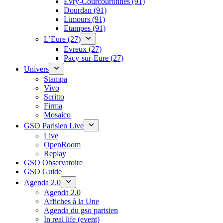
Évry-Courcouronnes (91)
Dourdan (91)
Limours (91)
Etampes (91)
L’Eure (27)
Evreux (27)
Pacy-sur-Eure (27)
Univers
Stampa
Vivo
Scritto
Firma
Mosaico
GSO Parisien Live
Live
OpenRoom
Replay
GSO Observatoire
GSO Guide
Agenda 2.0
Agenda 2.0
Affiches à la Une
Agenda du gso parisien
In real life (event)