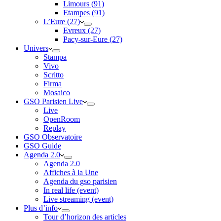
Limours (91)
Etampes (91)
L’Eure (27)
Evreux (27)
Pacy-sur-Eure (27)
Univers
Stampa
Vivo
Scritto
Firma
Mosaico
GSO Parisien Live
Live
OpenRoom
Replay
GSO Observatoire
GSO Guide
Agenda 2.0
Agenda 2.0
Affiches à la Une
Agenda du gso parisien
In real life (event)
Live streaming (event)
Plus d’info
Tour d’horizon des articles