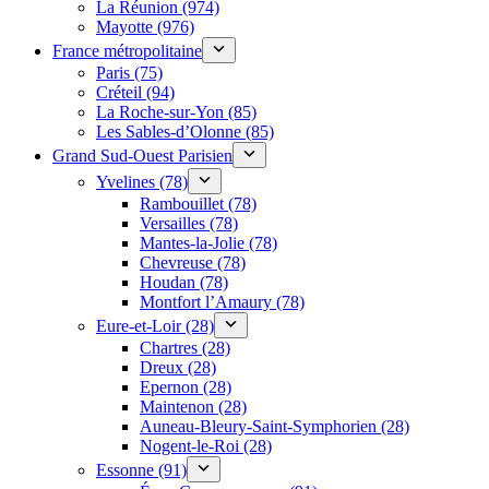
La Réunion (974)
Mayotte (976)
France métropolitaine
Paris (75)
Créteil (94)
La Roche-sur-Yon (85)
Les Sables-d’Olonne (85)
Grand Sud-Ouest Parisien
Yvelines (78)
Rambouillet (78)
Versailles (78)
Mantes-la-Jolie (78)
Chevreuse (78)
Houdan (78)
Montfort l’Amaury (78)
Eure-et-Loir (28)
Chartres (28)
Dreux (28)
Epernon (28)
Maintenon (28)
Auneau-Bleury-Saint-Symphorien (28)
Nogent-le-Roi (28)
Essonne (91)