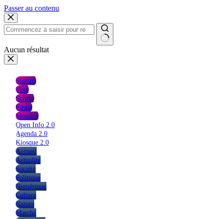
Passer au contenu
Aucun résultat
Stampa
Vivo
Scritto
Firma
Mosaico
Open Info 2.0
Agenda 2.0
Kiosque 2.0
Accueil
Actualité
Société
Politique
Numérique
Culture
Nature
Marché