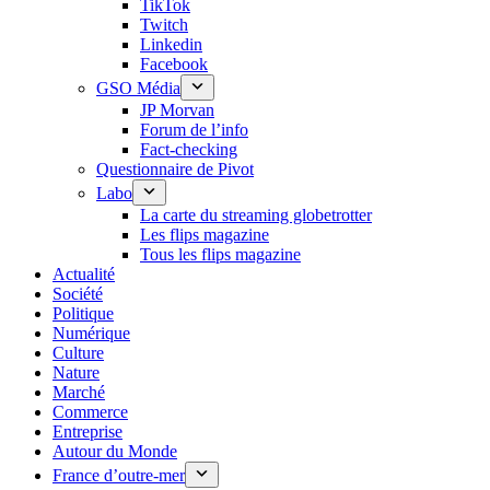
TikTok
Twitch
Linkedin
Facebook
GSO Média
JP Morvan
Forum de l’info
Fact-checking
Questionnaire de Pivot
Labo
La carte du streaming globetrotter
Les flips magazine
Tous les flips magazine
Actualité
Société
Politique
Numérique
Culture
Nature
Marché
Commerce
Entreprise
Autour du Monde
France d’outre-mer