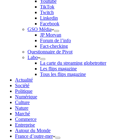
Youtube
TikTok
Twitch
Linkedin
Facebook
GSO Média
JP Morvan
Forum de l’info
Fact-checking
Questionnaire de Pivot
Labo
La carte du streaming globetrotter
Les flips magazine
Tous les flips magazine
Actualité
Société
Politique
Numérique
Culture
Nature
Marché
Commerce
Entreprise
Autour du Monde
France d’outre-mer