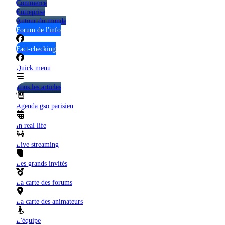
Commerce
Entreprise
Autour du monde
Forum de l'info
Fact-checking
Quick menu
Tous les articles
Agenda gso parisien
In real life
Live streaming
Les grands invités
La carte des forums
La carte des animateurs
L'équipe