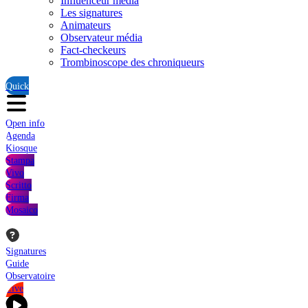
Influenceur média
Les signatures
Animateurs
Observateur média
Fact-checkeurs
Trombinoscope des chroniqueurs
Quick
Open info
Agenda
Kiosque
Stampa
Vivo
Scritto
Firma
Mosaico
Signatures
Guide
Observatoire
Live