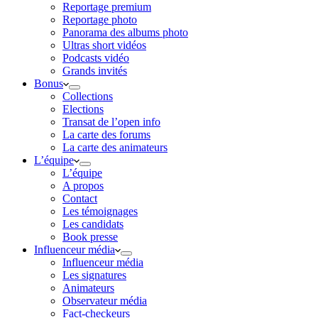
Reportage premium
Reportage photo
Panorama des albums photo
Ultras short vidéos
Podcasts vidéo
Grands invités
Bonus
Collections
Elections
Transat de l’open info
La carte des forums
La carte des animateurs
L’équipe
L’équipe
A propos
Contact
Les témoignages
Les candidats
Book presse
Influenceur média
Influenceur média
Les signatures
Animateurs
Observateur média
Fact-checkeurs