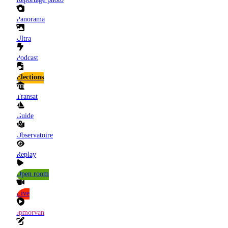
Panorama
Ultra
Podcast
Elections
Transat
Guide
Observatoire
Replay
Open room
Live
Jpmorvan