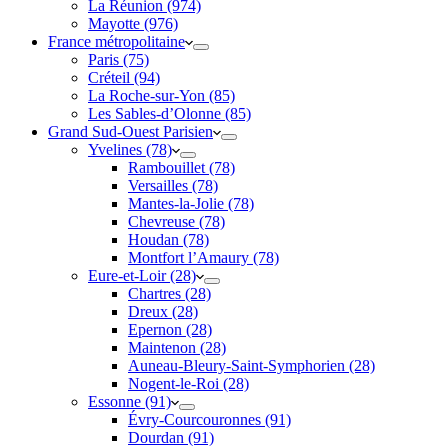
La Réunion (974)
Mayotte (976)
France métropolitaine
Paris (75)
Créteil (94)
La Roche-sur-Yon (85)
Les Sables-d’Olonne (85)
Grand Sud-Ouest Parisien
Yvelines (78)
Rambouillet (78)
Versailles (78)
Mantes-la-Jolie (78)
Chevreuse (78)
Houdan (78)
Montfort l’Amaury (78)
Eure-et-Loir (28)
Chartres (28)
Dreux (28)
Epernon (28)
Maintenon (28)
Auneau-Bleury-Saint-Symphorien (28)
Nogent-le-Roi (28)
Essonne (91)
Évry-Courcouronnes (91)
Dourdan (91)