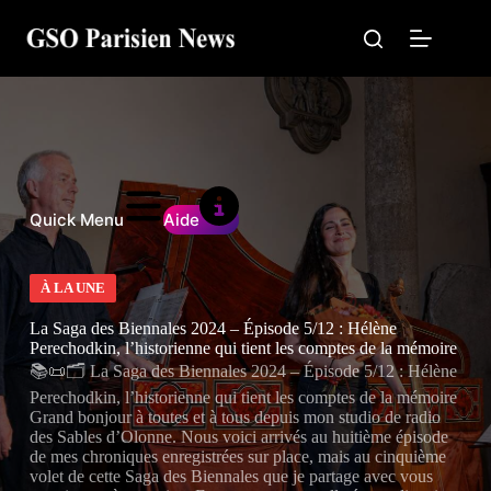
Passer
au
contenu
Quick Menu
Aide
À LA UNE
La Saga des Biennales 2024 – Épisode 5/12 : Hélène
Perechodkin, l’historienne qui tient les comptes de la mémoire
📚📜🗂️ La Saga des Biennales 2024 – Épisode 5/12 : Hélène
Perechodkin, l’historienne qui tient les comptes de la mémoire
Grand bonjour à toutes et à tous depuis mon studio de radio
des Sables d’Olonne. Nous voici arrivés au huitième épisode
de mes chroniques enregistrées sur place, mais au cinquième
volet de cette Saga des Biennales que je partage avec vous