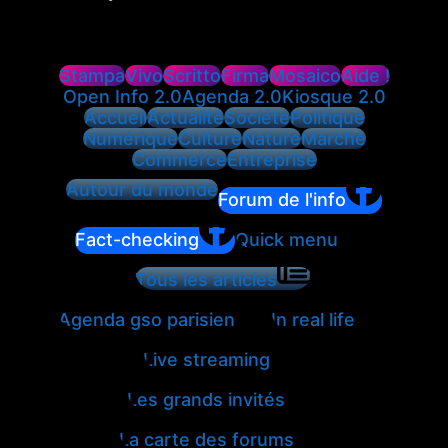
Stampa
Vivo
Scritto
Firma
Mosaico
Aide !
Open Info 2.0
Agenda 2.0
Kiosque 2.0
Accueil
Actualité
Société
Politique
Numérique
Culture
Nature
Marché
Commerce
Entreprise
Autour du monde
Forum de l'info
Fact-checking
Quick menu
Tous les articles
Agenda gso parisien
In real life
Live streaming
Les grands invités
La carte des forums