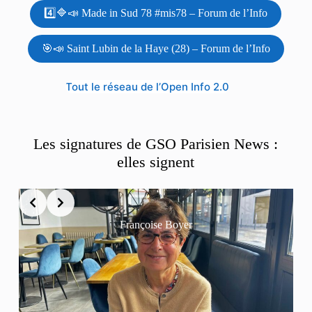
4️⃣🔷📣 Made in Sud 78 #mis78 – Forum de l’Info
🎯📣 Saint Lubin de la Haye (28) – Forum de l’Info
Tout le réseau de l’Open Info 2.0
Les signatures de GSO Parisien News :
elles signent
Françoise Boyer