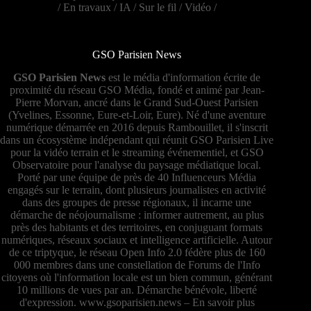
/
En travaux
/
IA
/
Sur le fil
/
Vidéo
/
GSO Parisien News
GSO Parisien News
est le média d'information écrite de
proximité du réseau GSO Média, fondé et animé par Jean-
Pierre Morvan, ancré dans le Grand Sud-Ouest Parisien
(Yvelines, Essonne, Eure-et-Loir, Eure). Né d'une aventure
numérique démarrée en 2016 depuis Rambouillet, il s'inscrit
dans un écosystème indépendant qui réunit GSO Parisien Live
pour la vidéo terrain et le streaming événementiel, et GSO
Observatoire pour l'analyse du paysage médiatique local.
Porté par une équipe de près de 40 Influenceurs Média
engagés sur le terrain, dont plusieurs journalistes en activité
dans des groupes de presse régionaux, il incarne une
démarche de néojournalisme : informer autrement, au plus
près des habitants et des territoires, en conjuguant formats
numériques, réseaux sociaux et intelligence artificielle. Autour
de ce triptyque, le réseau Open Info 2.0 fédère plus de 160
000 membres dans une constellation de Forums de l'Info
citoyens où l'information locale est un bien commun, générant
10 millions de vues par an. Démarche bénévole, liberté
d'expression.
www.gsoparisien.news
–
En savoir plus