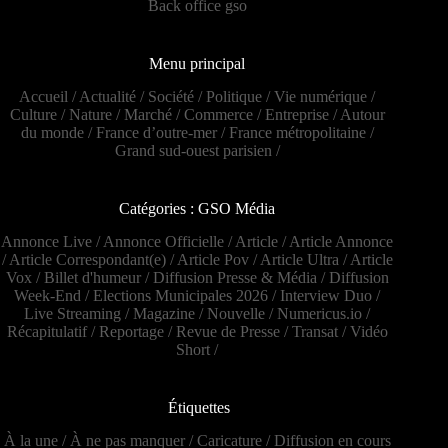
Back office gso
Menu principal
Accueil
/
Actualité
/
Société
/
Politique
/
Vie numérique
/
Culture
/
Nature
/
Marché
/
Commerce
/
Entreprise
/
Autour
du monde
/
France d’outre-mer
/
France métropolitaine
/
Grand sud-ouest parisien
/
Catégories : GSO Média
Annonce Live
/
Annonce Officielle
/
Article
/
Article Annonce
/
Article Correspondant(e)
/
Article Pov
/
Article Ultra
/
Article
Vox
/
Billet d'humeur
/
Diffusion Presse & Média
/
Diffusion
Week-End
/
Elections Municipales 2026
/
Interview Duo
/
Live Streaming
/
Magazine
/
Nouvelle
/
Numericus.io
/
Récapitulatif
/
Reportage
/
Revue de Presse
/
Transat
/
Vidéo
Short
/
Étiquettes
À la une
/
À ne pas manquer
/
Caricature
/
Diffusion en cours