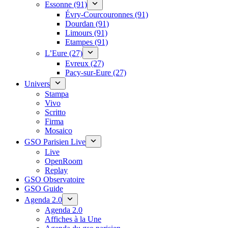
Essonne (91)
Évry-Courcouronnes (91)
Dourdan (91)
Limours (91)
Etampes (91)
L’Eure (27)
Evreux (27)
Pacy-sur-Eure (27)
Univers
Stampa
Vivo
Scritto
Firma
Mosaico
GSO Parisien Live
Live
OpenRoom
Replay
GSO Observatoire
GSO Guide
Agenda 2.0
Agenda 2.0
Affiches à la Une