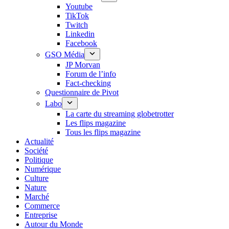
Youtube
TikTok
Twitch
Linkedin
Facebook
GSO Média
JP Morvan
Forum de l’info
Fact-checking
Questionnaire de Pivot
Labo
La carte du streaming globetrotter
Les flips magazine
Tous les flips magazine
Actualité
Société
Politique
Numérique
Culture
Nature
Marché
Commerce
Entreprise
Autour du Monde