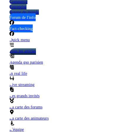
Commerce
Entreprise
Autour du monde
Forum de l'info
Fact-checking
Quick menu
Tous les articles
Agenda gso parisien
In real life
Live streaming
Les grands invités
La carte des forums
La carte des animateurs
L'équipe