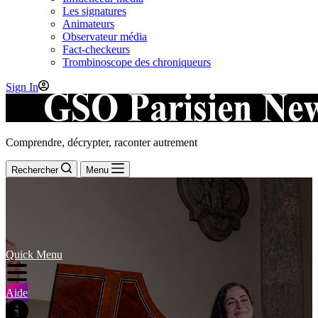
Les signatures
Animateurs
Observateur média
Fact-checkeurs
Trombinoscope des chroniqueurs
Sign In
Comprendre, décrypter, raconter autrement
Rechercher
Menu
Quick Menu
Aide