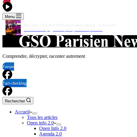
Menu
Rencontre 2026 du GSO Parisien (4ème édition) – In Real Life
2026-08-29 06:00 pm
A La Une
,
Au Top
,
In Real Life
,
Rencontre
Comprendre, décrypter, raconter autrement
Forum
Fact-checking
Rechercher
Accueil
Tous les articles
Open info 2.0
Open Info 2.0
Agenda 2.0