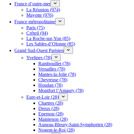
France d’outre-mer
La Réunion (974)
Mayotte (976)
France métropolitaine
Paris (75)
Créteil (94)
La Roche-sur-Yon (85)
Les Sables-d’Olonne (85)
Grand Sud-Ouest Parisien
Yvelines (78)
Rambouillet (78)
Versailles (78)
Mantes-la-Jolie (78)
Chevreuse (78)
Houdan (78)
Montfort l’Amaury (78)
Eure-et-Loir (28)
Chartres (28)
Dreux (28)
Epernon (28)
Maintenon (28)
Auneau-Bleury-Saint-Symphorien (28)
Nogent-le-Roi (28)