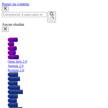
Passer au contenu
Aucun résultat
Stampa
Vivo
Scritto
Firma
Mosaico
Open Info 2.0
Agenda 2.0
Kiosque 2.0
Accueil
Actualité
Société
Politique
Numérique
Culture
Nature
Marché