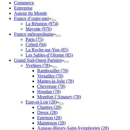
Commerce
Entreprise
Autour du Monde
France d’outre-mer
La Réunion (974)
Mayotte (976)
France métropolitaine
Paris (75)
Créteil (94)
La Roche-sur-Yon (85)
Les Sables-d’Olonne (85)
Grand Sud-Ouest Parisien
Yvelines (78)
Rambouillet (78)
Versailles (78)
Mantes-la-Jolie (78)
Chevreuse (78)
Houdan (78)
Montfort l’Amaury (78)
Eure-et-Loir (28)
Chartres (28)
Dreux (28)
Epernon (28)
Maintenon (28)
Auneau-Bleury-Saint-Symphorien (28)