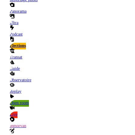
Panorama
Ultra
Podcast
Elections
Transat
Guide
Observatoire
Replay
Open room
Live
Jpmorvan