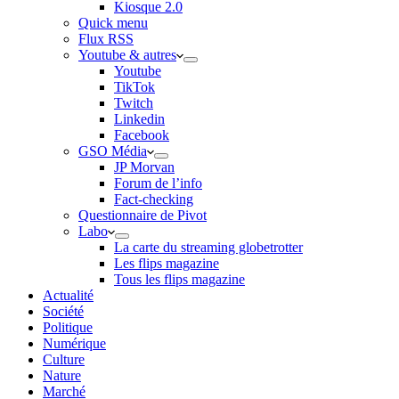
Kiosque 2.0
Quick menu
Flux RSS
Youtube & autres
Youtube
TikTok
Twitch
Linkedin
Facebook
GSO Média
JP Morvan
Forum de l’info
Fact-checking
Questionnaire de Pivot
Labo
La carte du streaming globetrotter
Les flips magazine
Tous les flips magazine
Actualité
Société
Politique
Numérique
Culture
Nature
Marché