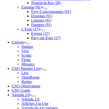
Nogent-le-Roi (28)
Essonne (91)
Évry-Courcouronnes (91)
Dourdan (91)
Limours (91)
Etampes (91)
L’Eure (27)
Evreux (27)
Pacy-sur-Eure (27)
Univers
Stampa
Vivo
Scritto
Firma
Mosaico
GSO Parisien Live
Live
OpenRoom
Replay
GSO Observatoire
GSO Guide
Agenda 2.0
Agenda 2.0
Affiches à la Une
Agenda du gso parisien