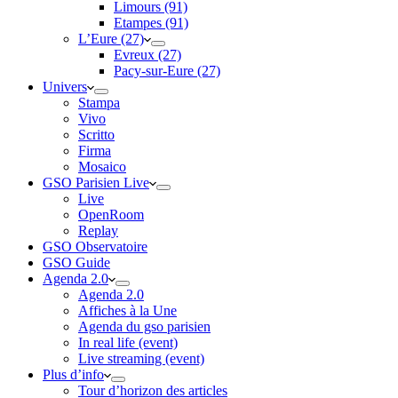
Limours (91)
Etampes (91)
L’Eure (27)
Evreux (27)
Pacy-sur-Eure (27)
Univers
Stampa
Vivo
Scritto
Firma
Mosaico
GSO Parisien Live
Live
OpenRoom
Replay
GSO Observatoire
GSO Guide
Agenda 2.0
Agenda 2.0
Affiches à la Une
Agenda du gso parisien
In real life (event)
Live streaming (event)
Plus d’info
Tour d’horizon des articles