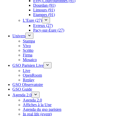
Évry-Courcouronnes (91)
Dourdan (91)
Limours (91)
Etampes (91)
L’Eure (27)
Evreux (27)
Pacy-sur-Eure (27)
Univers
Stampa
Vivo
Scritto
Firma
Mosaico
GSO Parisien Live
Live
OpenRoom
Replay
GSO Observatoire
GSO Guide
Agenda 2.0
Agenda 2.0
Affiches à la Une
Agenda du gso parisien
In real life (event)