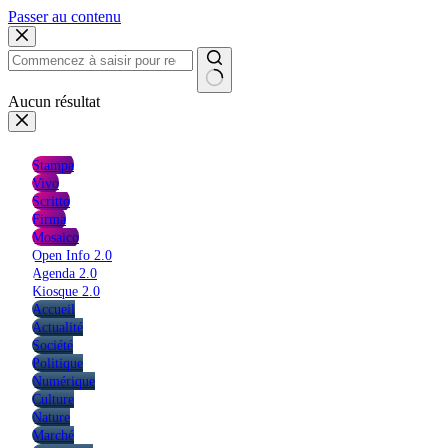
Passer au contenu
Aucun résultat
Stampa
Vivo
Scritto
Firma
Mosaico
Open Info 2.0
Agenda 2.0
Kiosque 2.0
Accueil
Actualité
Société
Politique
Numérique
Culture
Nature
Marché