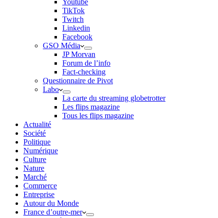
Youtube
TikTok
Twitch
Linkedin
Facebook
GSO Média
JP Morvan
Forum de l’info
Fact-checking
Questionnaire de Pivot
Labo
La carte du streaming globetrotter
Les flips magazine
Tous les flips magazine
Actualité
Société
Politique
Numérique
Culture
Nature
Marché
Commerce
Entreprise
Autour du Monde
France d’outre-mer