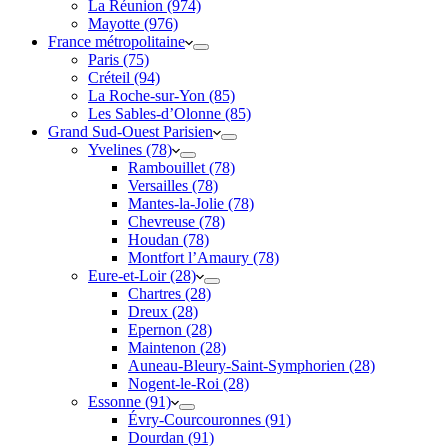
La Réunion (974)
Mayotte (976)
France métropolitaine
Paris (75)
Créteil (94)
La Roche-sur-Yon (85)
Les Sables-d’Olonne (85)
Grand Sud-Ouest Parisien
Yvelines (78)
Rambouillet (78)
Versailles (78)
Mantes-la-Jolie (78)
Chevreuse (78)
Houdan (78)
Montfort l’Amaury (78)
Eure-et-Loir (28)
Chartres (28)
Dreux (28)
Epernon (28)
Maintenon (28)
Auneau-Bleury-Saint-Symphorien (28)
Nogent-le-Roi (28)
Essonne (91)
Évry-Courcouronnes (91)
Dourdan (91)