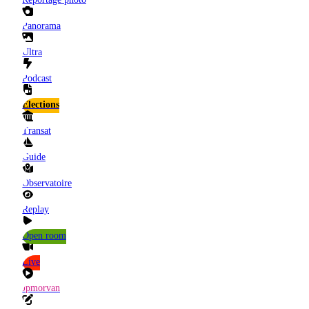
Panorama
Ultra
Podcast
Elections
Transat
Guide
Observatoire
Replay
Open room
Live
Jpmorvan