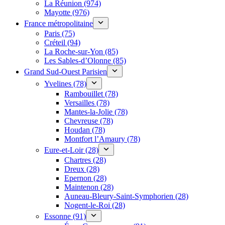
La Réunion (974)
Mayotte (976)
France métropolitaine
Paris (75)
Créteil (94)
La Roche-sur-Yon (85)
Les Sables-d’Olonne (85)
Grand Sud-Ouest Parisien
Yvelines (78)
Rambouillet (78)
Versailles (78)
Mantes-la-Jolie (78)
Chevreuse (78)
Houdan (78)
Montfort l’Amaury (78)
Eure-et-Loir (28)
Chartres (28)
Dreux (28)
Epernon (28)
Maintenon (28)
Auneau-Bleury-Saint-Symphorien (28)
Nogent-le-Roi (28)
Essonne (91)