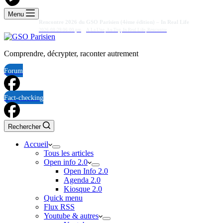
Menu
Rencontre 2026 du GSO Parisien (4ème édition) – In Real Life
2026-08-29 06:00 pm
A La Une
,
Au Top
,
In Real Life
,
Rencontre
Comprendre, décrypter, raconter autrement
Forum
Fact-checking
Rechercher
Accueil
Tous les articles
Open info 2.0
Open Info 2.0
Agenda 2.0
Kiosque 2.0
Quick menu
Flux RSS
Youtube & autres