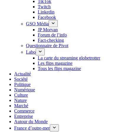
TikTok
Twitch
Linkedin
Facebook
GSO Média
JP Morvan
Forum de l’info
Fact-checking
Questionnaire de Pivot
Labo
La carte du streaming globetrotter
Les flips magazine
Tous les flips magazine
Actualité
Société
Politique
Numérique
Culture
Nature
Marché
Commerce
Entreprise
Autour du Monde
France d’outre-mer