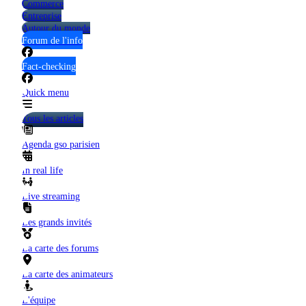
Commerce
Entreprise
Autour du monde
Forum de l'info
Fact-checking
Quick menu
Tous les articles
Agenda gso parisien
In real life
Live streaming
Les grands invités
La carte des forums
La carte des animateurs
L'équipe