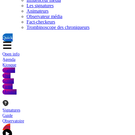
Influenceur média
Les signatures
Animateurs
Observateur média
Fact-checkeurs
Trombinoscope des chroniqueurs
Quick
Open info
Agenda
Kiosque
Stampa
Vivo
Scritto
Firma
Mosaico
Signatures
Guide
Observatoire
Live