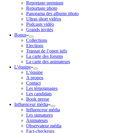
Reportage premium
Reportage photo
Panorama des albums photo
Ultras short vidéos
Podcasts vidéo
Grands invités
Bonus
Collections
Elections
Transat de l’open info
La carte des forums
La carte des animateurs
L’équipe
L’équipe
A propos
Contact
Les témoignages
Les candidats
Book presse
Influenceur média
Influenceur média
Les signatures
Animateurs
Observateur média
Fact-checkeurs