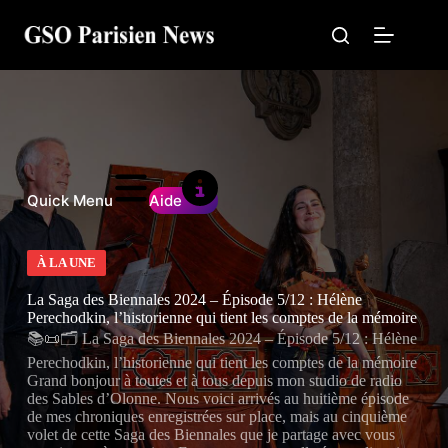
Passer
au
contenu
Quick Menu
Aide
À LA UNE
La Saga des Biennales 2024 – Épisode 5/12 : Hélène
Perechodkin, l’historienne qui tient les comptes de la mémoire
📚📜🗂️ La Saga des Biennales 2024 – Épisode 5/12 : Hélène
Perechodkin, l’historienne qui tient les comptes de la mémoire
Grand bonjour à toutes et à tous depuis mon studio de radio
des Sables d’Olonne. Nous voici arrivés au huitième épisode
de mes chroniques enregistrées sur place, mais au cinquième
volet de cette Saga des Biennales que je partage avec vous