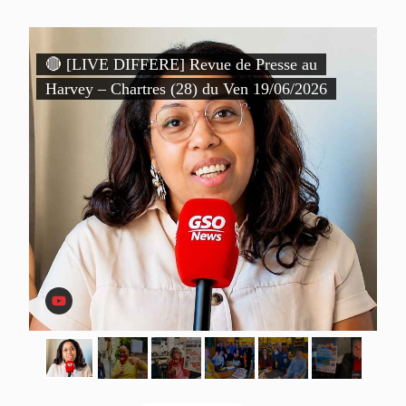
)
🔴 [LIVE DIFFERE] Revue de Presse au

Harvey – Chartres (28) du Ven 19/06/2026
P
D