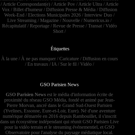
/
Article Correspondant(e)
/
Article Pov
/
Article Ultra
/
Article
Vox
/
Billet d'humeur
/
Diffusion Presse & Média
/
Diffusion
Week-End
/
Elections Municipales 2026
/
Interview Duo
/
Live Streaming
/
Magazine
/
Nouvelle
/
Numericus.io
/
Récapitulatif
/
Reportage
/
Revue de Presse
/
Transat
/
Vidéo
Short
/
Étiquettes
À la une
/
À ne pas manquer
/
Caricature
/
Diffusion en cours
/
En travaux
/
IA
/
Sur le fil
/
Vidéo
/
GSO Parisien News
GSO Parisien News
est le média d'information écrite de
proximité du réseau GSO Média, fondé et animé par Jean-
Pierre Morvan, ancré dans le Grand Sud-Ouest Parisien
(Yvelines, Essonne, Eure-et-Loir, Eure). Né d'une aventure
numérique démarrée en 2016 depuis Rambouillet, il s'inscrit
dans un écosystème indépendant qui réunit GSO Parisien Live
pour la vidéo terrain et le streaming événementiel, et GSO
Observatoire pour l'analyse du paysage médiatique local.