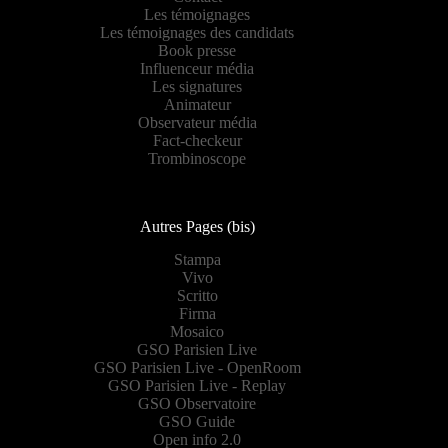
Les témoignages
Les témoignages des candidats
Book presse
Influenceur média
Les signatures
Animateur
Observateur média
Fact-checkeur
Trombinoscope
Autres Pages (bis)
Stampa
Vivo
Scritto
Firma
Mosaico
GSO Parisien Live
GSO Parisien Live - OpenRoom
GSO Parisien Live - Replay
GSO Observatoire
GSO Guide
Open info 2.0