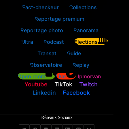
Fact-checkeur
Collections
Reportage premium
Reportage photo
Panorama
Ultra
Podcast
Elections
Transat
Guide
Observatoire
Replay
Open room
Live
Jpmorvan
Youtube
TikTok
Twitch
Linkedin
Facebook
Réseaux Sociaux