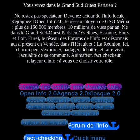
Vous vivez dans le Grand Sud-Ouest Parisien ?
Ne restez pas spectateur. Devenez acteur de l'info locale.
Rejoignez l'Open Info 2.0, le réseau citoyen de GSO Média
: plus de 160 000 membres, 10 millions de vues par an. Né
dans le Grand Sud-Ouest Parisien (Yvelines, Essonne, Eure-
et-Loir, Eure), le réseau des Forums de l'Info est désormais
aussi présent en Vendée, dans l'Hérault et à La Réunion. Ici,
chacun peut s'exprimer, partager, débattre, et faire vivre
l'actualité de sa commune. Animateur, fact-checkeur,
relayeur d'info : à vous de choisir votre rôle.
Stampa
Vivo
Scritto
Firma
Mosaico
Aide !
Open Info 2.0
Agenda 2.0
Kiosque 2.0
Accueil
Actualité
Société
Politique
Numérique
Culture
Nature
Marché
Commerce
Entreprise
Autour du monde
Forum de l'info
Fact-checking
Quick menu