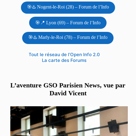
🎯♨️ Nogent-le-Roi (28) – Forum de l’Info
🎯📍 Lyon (69) – Forum de l’Info
🎯♨️ Marly-le-Roi (78) – Forum de l’Info
Tout le réseau de l’Open Info 2.0
La carte des Forums
L’aventure GSO Parisien News, vue par
David Vicent