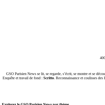
400
GSO Parisien News se lit, se regarde, s’écrit, se montre et se décou
Enquête et travail de fond :
Scritto
. Reconnaissance et coulisses des 
Explorez le GSO Parisien News par thème