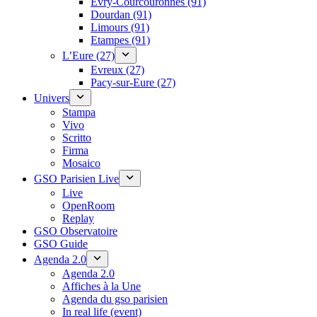
Évry-Courcouronnes (91)
Dourdan (91)
Limours (91)
Etampes (91)
L’Eure (27)
Evreux (27)
Pacy-sur-Eure (27)
Univers
Stampa
Vivo
Scritto
Firma
Mosaico
GSO Parisien Live
Live
OpenRoom
Replay
GSO Observatoire
GSO Guide
Agenda 2.0
Agenda 2.0
Affiches à la Une
Agenda du gso parisien
In real life (event)