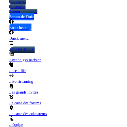
Commerce
Entreprise
Autour du monde
Forum de l'info
Fact-checking
Quick menu
Tous les articles
Agenda gso parisien
In real life
Live streaming
Les grands invités
La carte des forums
La carte des animateurs
L'équipe