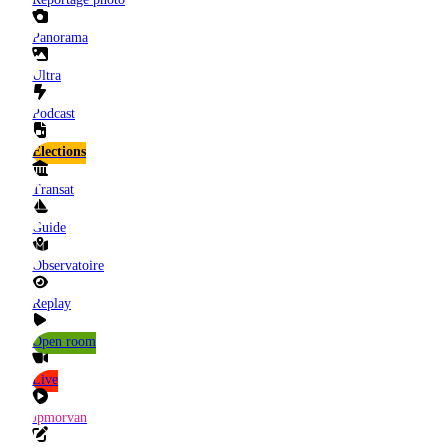
Panorama
Ultra
Podcast
Elections
Transat
Guide
Observatoire
Replay
Open room
Live
Jpmorvan