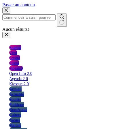
Passer au contenu
Aucun résultat
Stampa
Vivo
Scritto
Firma
Mosaico
Open Info 2.0
Agenda 2.0
Kiosque 2.0
Accueil
Actualité
Société
Politique
Numérique
Culture
Nature
Marché