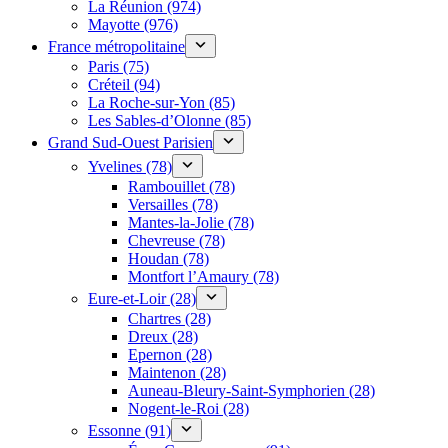
La Réunion (974)
Mayotte (976)
France métropolitaine
Paris (75)
Créteil (94)
La Roche-sur-Yon (85)
Les Sables-d’Olonne (85)
Grand Sud-Ouest Parisien
Yvelines (78)
Rambouillet (78)
Versailles (78)
Mantes-la-Jolie (78)
Chevreuse (78)
Houdan (78)
Montfort l’Amaury (78)
Eure-et-Loir (28)
Chartres (28)
Dreux (28)
Epernon (28)
Maintenon (28)
Auneau-Bleury-Saint-Symphorien (28)
Nogent-le-Roi (28)
Essonne (91)