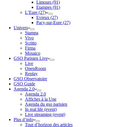
Limours (91)
Etampes (91)
L’Eure (27)
Evreux (27)
Pacy-sur-Eure (27)
Univers
Stampa
Vivo
Scritto
Firma
Mosaico
GSO Parisien Live
Live
OpenRoom
Replay
GSO Observatoire
GSO Guide
Agenda 2.0
Agenda 2.0
Affiches à la Une
Agenda du gso parisien
In real life (event)
Live streaming (event)
Plus d’info
Tour d’horizon des articles