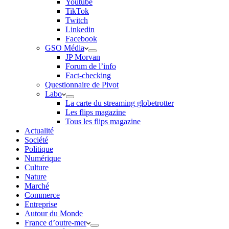
Youtube
TikTok
Twitch
Linkedin
Facebook
GSO Média
JP Morvan
Forum de l’info
Fact-checking
Questionnaire de Pivot
Labo
La carte du streaming globetrotter
Les flips magazine
Tous les flips magazine
Actualité
Société
Politique
Numérique
Culture
Nature
Marché
Commerce
Entreprise
Autour du Monde
France d’outre-mer