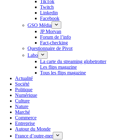
TikTok
Twitch
Linkedin
Facebook
GSO Média
JP Morvan
Forum de l’info
Fact-checking
Questionnaire de Pivot
Labo
La carte du streaming globetrotter
Les flips magazine
Tous les flips magazine
Actualité
Société
Politique
Numérique
Culture
Nature
Marché
Commerce
Entreprise
Autour du Monde
France d’outre-mer