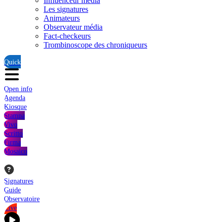
Influenceur média
Les signatures
Animateurs
Observateur média
Fact-checkeurs
Trombinoscope des chroniqueurs
Quick
Open info
Agenda
Kiosque
Stampa
Vivo
Scritto
Firma
Mosaico
Signatures
Guide
Observatoire
Live