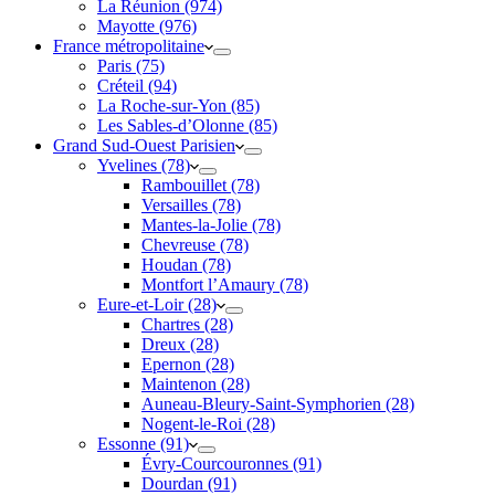
La Réunion (974)
Mayotte (976)
France métropolitaine
Paris (75)
Créteil (94)
La Roche-sur-Yon (85)
Les Sables-d’Olonne (85)
Grand Sud-Ouest Parisien
Yvelines (78)
Rambouillet (78)
Versailles (78)
Mantes-la-Jolie (78)
Chevreuse (78)
Houdan (78)
Montfort l’Amaury (78)
Eure-et-Loir (28)
Chartres (28)
Dreux (28)
Epernon (28)
Maintenon (28)
Auneau-Bleury-Saint-Symphorien (28)
Nogent-le-Roi (28)
Essonne (91)
Évry-Courcouronnes (91)
Dourdan (91)