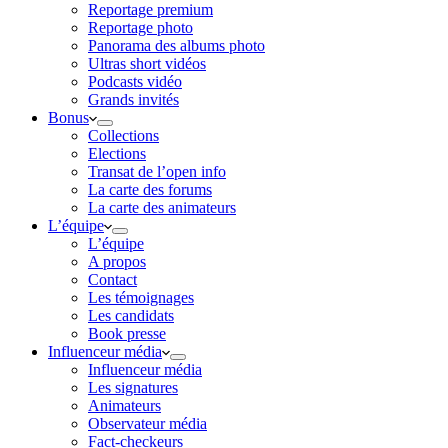
Reportage premium
Reportage photo
Panorama des albums photo
Ultras short vidéos
Podcasts vidéo
Grands invités
Bonus
Collections
Elections
Transat de l’open info
La carte des forums
La carte des animateurs
L’équipe
L’équipe
A propos
Contact
Les témoignages
Les candidats
Book presse
Influenceur média
Influenceur média
Les signatures
Animateurs
Observateur média
Fact-checkeurs