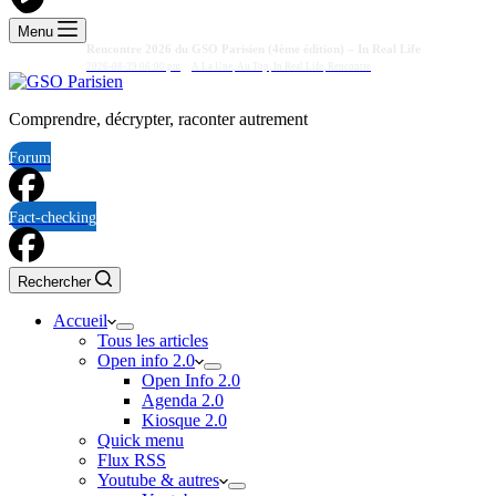
Menu
Rencontre 2026 du GSO Parisien (4ème édition) – In Real Life
2026-08-29 06:00 pm
A La Une
,
Au Top
,
In Real Life
,
Rencontre
Comprendre, décrypter, raconter autrement
Forum
Fact-checking
Rechercher
Accueil
Tous les articles
Open info 2.0
Open Info 2.0
Agenda 2.0
Kiosque 2.0
Quick menu
Flux RSS
Youtube & autres