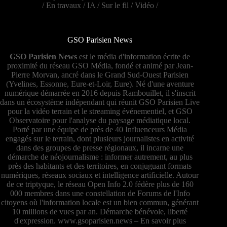
/
En travaux
/
IA
/
Sur le fil
/
Vidéo
/
GSO Parisien News
GSO Parisien News
est le média d'information écrite de
proximité du réseau GSO Média, fondé et animé par Jean-
Pierre Morvan, ancré dans le Grand Sud-Ouest Parisien
(Yvelines, Essonne, Eure-et-Loir, Eure). Né d'une aventure
numérique démarrée en 2016 depuis Rambouillet, il s'inscrit
dans un écosystème indépendant qui réunit GSO Parisien Live
pour la vidéo terrain et le streaming événementiel, et GSO
Observatoire pour l'analyse du paysage médiatique local.
Porté par une équipe de près de 40 Influenceurs Média
engagés sur le terrain, dont plusieurs journalistes en activité
dans des groupes de presse régionaux, il incarne une
démarche de néojournalisme : informer autrement, au plus
près des habitants et des territoires, en conjuguant formats
numériques, réseaux sociaux et intelligence artificielle. Autour
de ce triptyque, le réseau Open Info 2.0 fédère plus de 160
000 membres dans une constellation de Forums de l'Info
citoyens où l'information locale est un bien commun, générant
10 millions de vues par an. Démarche bénévole, liberté
d'expression.
www.gsoparisien.news
–
En savoir plus