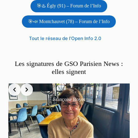
🎯♨️ Égly (91) – Forum de l’Info
🎯📣 Montchauvet (78) – Forum de l’Info
Tout le réseau de l’Open Info 2.0
Les signatures de GSO Parisien News :
elles signent
Françoise Boyer