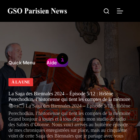
Passer
au
contenu
Quick Menu
Aide
À LA UNE
La Saga des Biennales 2024 – Épisode 5/12 : Hélène
Perechodkin, l’historienne qui tient les comptes de la mémoire
📚📜🗂️ La Saga des Biennales 2024 – Épisode 5/12 : Hélène
Perechodkin, l’historienne qui tient les comptes de la mémoire
Grand bonjour à toutes et à tous depuis mon studio de radio
des Sables d’Olonne. Nous voici arrivés au huitième épisode
de mes chroniques enregistrées sur place, mais au cinquième
volet de cette Saga des Biennales que je partage avec vous