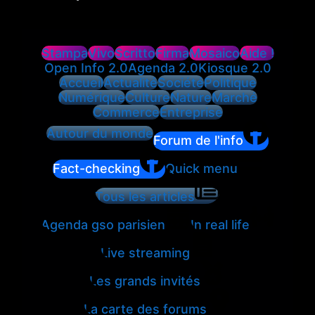
Stampa
Vivo
Scritto
Firma
Mosaico
Aide !
Open Info 2.0
Agenda 2.0
Kiosque 2.0
Accueil
Actualité
Société
Politique
Numérique
Culture
Nature
Marché
Commerce
Entreprise
Autour du monde
Forum de l'info
Fact-checking
Quick menu
Tous les articles
Agenda gso parisien
In real life
Live streaming
Les grands invités
La carte des forums