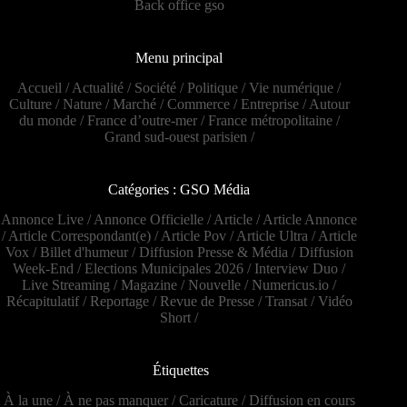
Back office gso
Menu principal
Accueil
/
Actualité
/
Société
/
Politique
/
Vie numérique
/
Culture
/
Nature
/
Marché
/
Commerce
/
Entreprise
/
Autour
du monde
/
France d’outre-mer
/
France métropolitaine
/
Grand sud-ouest parisien
/
Catégories : GSO Média
Annonce Live
/
Annonce Officielle
/
Article
/
Article Annonce
/
Article Correspondant(e)
/
Article Pov
/
Article Ultra
/
Article
Vox
/
Billet d'humeur
/
Diffusion Presse & Média
/
Diffusion
Week-End
/
Elections Municipales 2026
/
Interview Duo
/
Live Streaming
/
Magazine
/
Nouvelle
/
Numericus.io
/
Récapitulatif
/
Reportage
/
Revue de Presse
/
Transat
/
Vidéo
Short
/
Étiquettes
À la une
/
À ne pas manquer
/
Caricature
/
Diffusion en cours