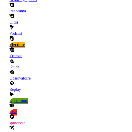
Panorama
Ultra
Podcast
Elections
Transat
Guide
Observatoire
Replay
Open room
Live
Jpmorvan