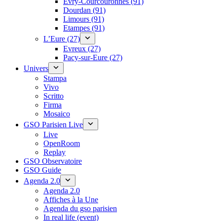
Évry-Courcouronnes (91)
Dourdan (91)
Limours (91)
Etampes (91)
L’Eure (27)
Evreux (27)
Pacy-sur-Eure (27)
Univers
Stampa
Vivo
Scritto
Firma
Mosaico
GSO Parisien Live
Live
OpenRoom
Replay
GSO Observatoire
GSO Guide
Agenda 2.0
Agenda 2.0
Affiches à la Une
Agenda du gso parisien
In real life (event)