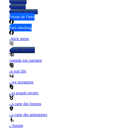
Commerce
Entreprise
Autour du monde
Forum de l'info
Fact-checking
Quick menu
Tous les articles
Agenda gso parisien
In real life
Live streaming
Les grands invités
La carte des forums
La carte des animateurs
L'équipe