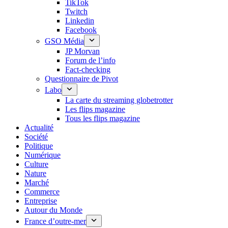
TikTok
Twitch
Linkedin
Facebook
GSO Média
JP Morvan
Forum de l’info
Fact-checking
Questionnaire de Pivot
Labo
La carte du streaming globetrotter
Les flips magazine
Tous les flips magazine
Actualité
Société
Politique
Numérique
Culture
Nature
Marché
Commerce
Entreprise
Autour du Monde
France d’outre-mer