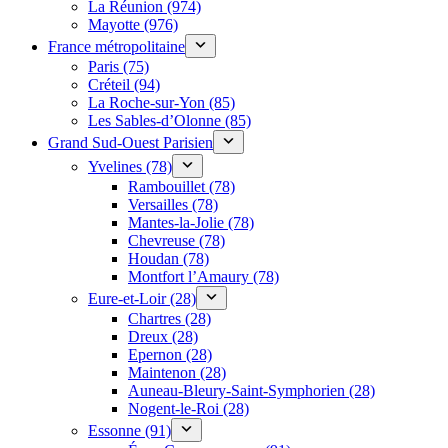
La Réunion (974)
Mayotte (976)
France métropolitaine
Paris (75)
Créteil (94)
La Roche-sur-Yon (85)
Les Sables-d’Olonne (85)
Grand Sud-Ouest Parisien
Yvelines (78)
Rambouillet (78)
Versailles (78)
Mantes-la-Jolie (78)
Chevreuse (78)
Houdan (78)
Montfort l’Amaury (78)
Eure-et-Loir (28)
Chartres (28)
Dreux (28)
Epernon (28)
Maintenon (28)
Auneau-Bleury-Saint-Symphorien (28)
Nogent-le-Roi (28)
Essonne (91)