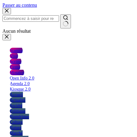
Passer au contenu
Aucun résultat
Stampa
Vivo
Scritto
Firma
Mosaico
Open Info 2.0
Agenda 2.0
Kiosque 2.0
Accueil
Actualité
Société
Politique
Numérique
Culture
Nature
Marché