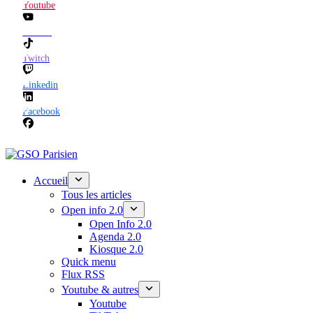
Youtube
TikTok
Twitch
Linkedin
Facebook
Accueil
Tous les articles
Open info 2.0
Open Info 2.0
Agenda 2.0
Kiosque 2.0
Quick menu
Flux RSS
Youtube & autres
Youtube