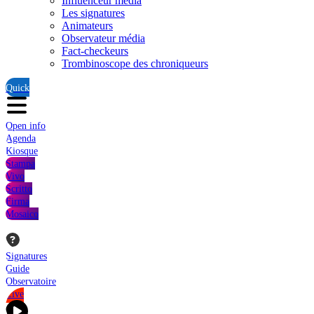
Influenceur média
Les signatures
Animateurs
Observateur média
Fact-checkeurs
Trombinoscope des chroniqueurs
Quick
Open info
Agenda
Kiosque
Stampa
Vivo
Scritto
Firma
Mosaico
Signatures
Guide
Observatoire
Live