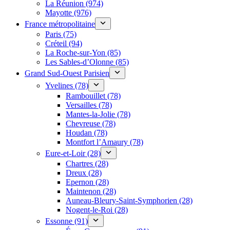
La Réunion (974)
Mayotte (976)
France métropolitaine
Paris (75)
Créteil (94)
La Roche-sur-Yon (85)
Les Sables-d’Olonne (85)
Grand Sud-Ouest Parisien
Yvelines (78)
Rambouillet (78)
Versailles (78)
Mantes-la-Jolie (78)
Chevreuse (78)
Houdan (78)
Montfort l’Amaury (78)
Eure-et-Loir (28)
Chartres (28)
Dreux (28)
Epernon (28)
Maintenon (28)
Auneau-Bleury-Saint-Symphorien (28)
Nogent-le-Roi (28)
Essonne (91)