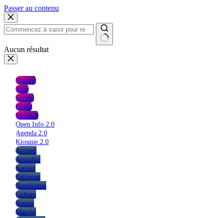
Passer au contenu
Aucun résultat
Stampa
Vivo
Scritto
Firma
Mosaico
Open Info 2.0
Agenda 2.0
Kiosque 2.0
Accueil
Actualité
Société
Politique
Numérique
Culture
Nature
Marché