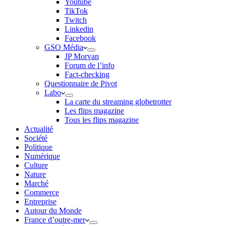
Youtube
TikTok
Twitch
Linkedin
Facebook
GSO Média
JP Morvan
Forum de l’info
Fact-checking
Questionnaire de Pivot
Labo
La carte du streaming globetrotter
Les flips magazine
Tous les flips magazine
Actualité
Société
Politique
Numérique
Culture
Nature
Marché
Commerce
Entreprise
Autour du Monde
France d’outre-mer