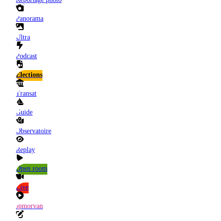
Panorama
Ultra
Podcast
Elections
Transat
Guide
Observatoire
Replay
Open room
Live
Jpmorvan