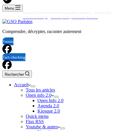
Menu
Rencontre 2026 du GSO Parisien (4ème édition) – In Real Life
2026-08-29 06:00 pm
A La Une
,
Au Top
,
In Real Life
,
Rencontre
Comprendre, décrypter, raconter autrement
Forum
Fact-checking
Rechercher
Accueil
Tous les articles
Open info 2.0
Open Info 2.0
Agenda 2.0
Kiosque 2.0
Quick menu
Flux RSS
Youtube & autres