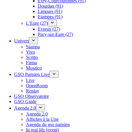
Évry-Courcouronnes (91)
Dourdan (91)
Limours (91)
Etampes (91)
L’Eure (27)
Evreux (27)
Pacy-sur-Eure (27)
Univers
Stampa
Vivo
Scritto
Firma
Mosaico
GSO Parisien Live
Live
OpenRoom
Replay
GSO Observatoire
GSO Guide
Agenda 2.0
Agenda 2.0
Affiches à la Une
Agenda du gso parisien
In real life (event)