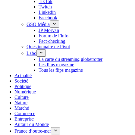
TikTok
Twitch
Linkedin
Facebook
GSO Média
JP Morvan
Forum de l’info
Fact-checking
Questionnaire de Pivot
Labo
La carte du streaming globetrotter
Les flips magazine
Tous les flips magazine
Actualité
Société
Politique
Numérique
Culture
Nature
Marché
Commerce
Entreprise
Autour du Monde
France d’outre-mer