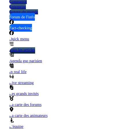
Commerce
Entreprise
Autour du monde
Forum de l'info
Fact-checking
Quick menu
Tous les articles
Agenda gso parisien
In real life
Live streaming
Les grands invités
La carte des forums
La carte des animateurs
L'équipe