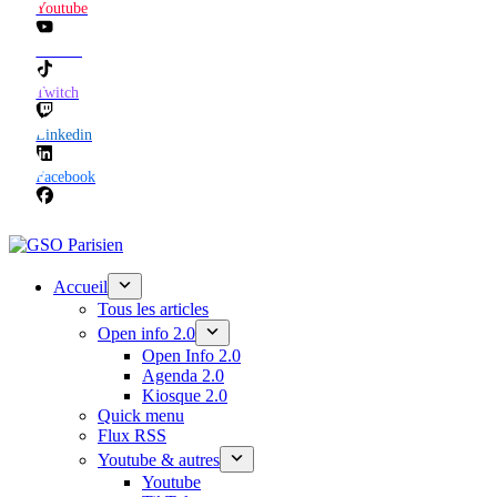
Youtube
TikTok
Twitch
Linkedin
Facebook
Accueil
Tous les articles
Open info 2.0
Open Info 2.0
Agenda 2.0
Kiosque 2.0
Quick menu
Flux RSS
Youtube & autres
Youtube