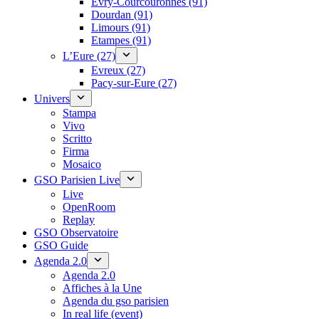
Évry-Courcouronnes (91)
Dourdan (91)
Limours (91)
Etampes (91)
L’Eure (27)
Evreux (27)
Pacy-sur-Eure (27)
Univers
Stampa
Vivo
Scritto
Firma
Mosaico
GSO Parisien Live
Live
OpenRoom
Replay
GSO Observatoire
GSO Guide
Agenda 2.0
Agenda 2.0
Affiches à la Une
Agenda du gso parisien
In real life (event)