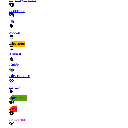
Panorama
Ultra
Podcast
Elections
Transat
Guide
Observatoire
Replay
Open room
Live
Jpmorvan