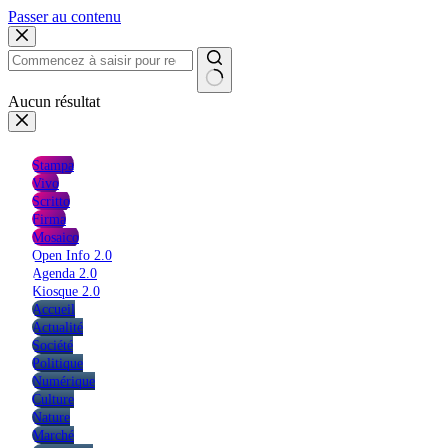
Passer au contenu
Aucun résultat
Stampa
Vivo
Scritto
Firma
Mosaico
Open Info 2.0
Agenda 2.0
Kiosque 2.0
Accueil
Actualité
Société
Politique
Numérique
Culture
Nature
Marché