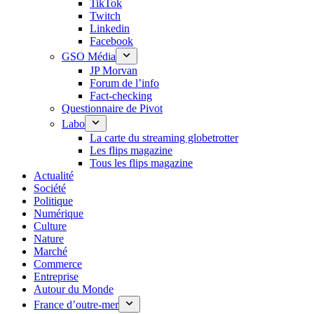
TikTok
Twitch
Linkedin
Facebook
GSO Média
JP Morvan
Forum de l’info
Fact-checking
Questionnaire de Pivot
Labo
La carte du streaming globetrotter
Les flips magazine
Tous les flips magazine
Actualité
Société
Politique
Numérique
Culture
Nature
Marché
Commerce
Entreprise
Autour du Monde
France d’outre-mer