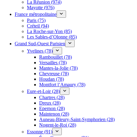
La Réunion (974)
Mayotte (976)
France métropolitaine
Paris (75)
Créteil (94)
La Roche-sur-Yon (85)
Les Sables-d’Olonne (85)
Grand Sud-Ouest Parisien
Yvelines (78)
Rambouillet (78)
Versailles (78)
Mantes-la-Jolie (78)
Chevreuse (78)
Houdan (78)
Montfort l’Amaury (78)
Eure-et-Loir (28)
Chartres (28)
Dreux (28)
Epernon (28)
Maintenon (28)
Auneau-Bleury-Saint-Symphorien (28)
Nogent-le-Roi (28)
Essonne (91)