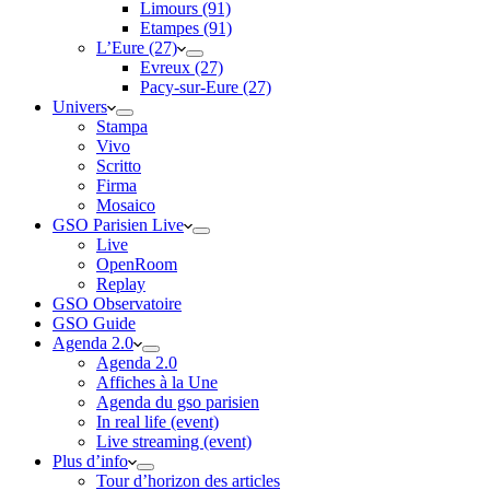
Limours (91)
Etampes (91)
L’Eure (27)
Evreux (27)
Pacy-sur-Eure (27)
Univers
Stampa
Vivo
Scritto
Firma
Mosaico
GSO Parisien Live
Live
OpenRoom
Replay
GSO Observatoire
GSO Guide
Agenda 2.0
Agenda 2.0
Affiches à la Une
Agenda du gso parisien
In real life (event)
Live streaming (event)
Plus d’info
Tour d’horizon des articles