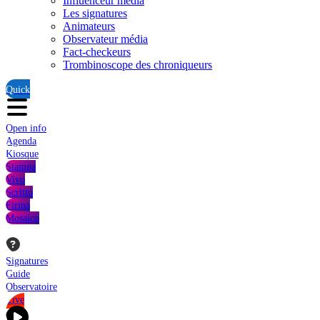
Influenceur média
Les signatures
Animateurs
Observateur média
Fact-checkeurs
Trombinoscope des chroniqueurs
Quick
Open info
Agenda
Kiosque
Stampa
Vivo
Scritto
Firma
Mosaico
Signatures
Guide
Observatoire
Live