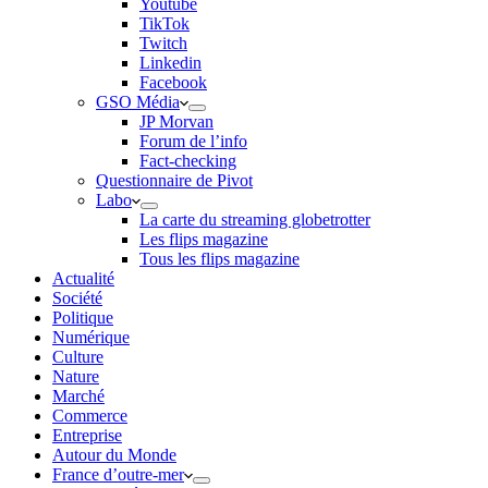
Youtube
TikTok
Twitch
Linkedin
Facebook
GSO Média
JP Morvan
Forum de l’info
Fact-checking
Questionnaire de Pivot
Labo
La carte du streaming globetrotter
Les flips magazine
Tous les flips magazine
Actualité
Société
Politique
Numérique
Culture
Nature
Marché
Commerce
Entreprise
Autour du Monde
France d’outre-mer