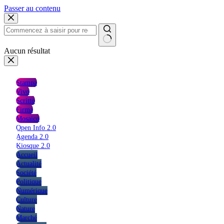
Passer au contenu
Aucun résultat
Stampa
Vivo
Scritto
Firma
Mosaico
Open Info 2.0
Agenda 2.0
Kiosque 2.0
Accueil
Actualité
Société
Politique
Numérique
Culture
Nature
Marché