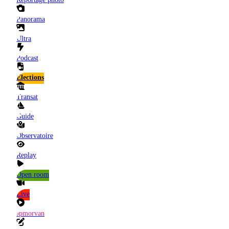
Panorama
Ultra
Podcast
Elections
Transat
Guide
Observatoire
Replay
Open room
Live
Jpmorvan