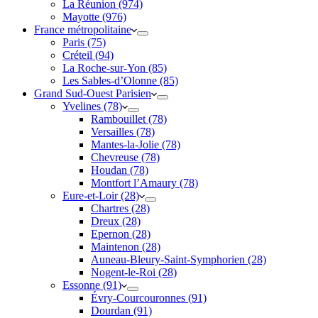
La Réunion (974)
Mayotte (976)
France métropolitaine
Paris (75)
Créteil (94)
La Roche-sur-Yon (85)
Les Sables-d’Olonne (85)
Grand Sud-Ouest Parisien
Yvelines (78)
Rambouillet (78)
Versailles (78)
Mantes-la-Jolie (78)
Chevreuse (78)
Houdan (78)
Montfort l’Amaury (78)
Eure-et-Loir (28)
Chartres (28)
Dreux (28)
Epernon (28)
Maintenon (28)
Auneau-Bleury-Saint-Symphorien (28)
Nogent-le-Roi (28)
Essonne (91)
Évry-Courcouronnes (91)
Dourdan (91)