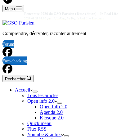
Menu
Rencontre 2026 du GSO Parisien (4ème édition) – In Real Life
2026-08-29 06:00 pm
A La Une
,
Au Top
,
In Real Life
,
Rencontre
Comprendre, décrypter, raconter autrement
Forum
Fact-checking
Rechercher
Accueil
Tous les articles
Open info 2.0
Open Info 2.0
Agenda 2.0
Kiosque 2.0
Quick menu
Flux RSS
Youtube & autres