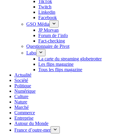
TikTok
Twitch
Linkedin
Facebook
GSO Média
JP Morvan
Forum de l’info
Fact-checking
Questionnaire de Pivot
Labo
La carte du streaming globetrotter
Les flips magazine
Tous les flips magazine
Actualité
Société
Politique
Numérique
Culture
Nature
Marché
Commerce
Entreprise
Autour du Monde
France d’outre-mer