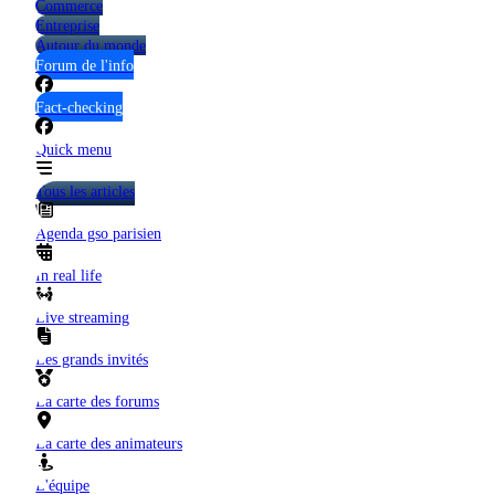
Commerce
Entreprise
Autour du monde
Forum de l'info
Fact-checking
Quick menu
Tous les articles
Agenda gso parisien
In real life
Live streaming
Les grands invités
La carte des forums
La carte des animateurs
L'équipe