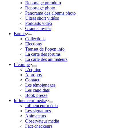
Reportage premium
Reportage photo
Panorama des albums photo
Ultras short vidéos
Podcasts vidéo
Grands invités
Bonus
Collections
Elections
Transat de l’open info
La carte des forums
La carte des animateurs
L’équipe
L’équipe
A propos
Contact
Les témoignages
Les candidats
Book presse
Influenceur média
Influenceur média
Les signatures
Animateurs
Observateur média
Fact-checkeurs