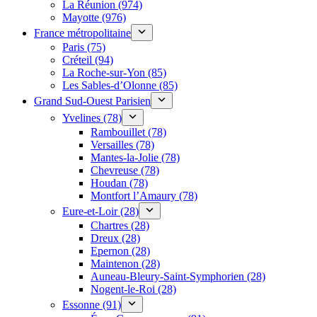
La Réunion (974)
Mayotte (976)
France métropolitaine
Paris (75)
Créteil (94)
La Roche-sur-Yon (85)
Les Sables-d’Olonne (85)
Grand Sud-Ouest Parisien
Yvelines (78)
Rambouillet (78)
Versailles (78)
Mantes-la-Jolie (78)
Chevreuse (78)
Houdan (78)
Montfort l’Amaury (78)
Eure-et-Loir (28)
Chartres (28)
Dreux (28)
Epernon (28)
Maintenon (28)
Auneau-Bleury-Saint-Symphorien (28)
Nogent-le-Roi (28)
Essonne (91)