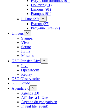
Évry-Courcouronnes (91)
Dourdan (91)
Limours (91)
Etampes (91)
L’Eure (27)
Evreux (27)
Pacy-sur-Eure (27)
Univers
Stampa
Vivo
Scritto
Firma
Mosaico
GSO Parisien Live
Live
OpenRoom
Replay
GSO Observatoire
GSO Guide
Agenda 2.0
Agenda 2.0
Affiches à la Une
Agenda du gso parisien
In real life (event)