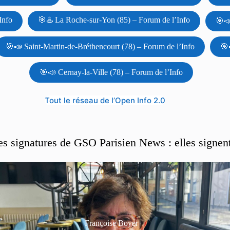
Info
🎯♨️ La Roche-sur-Yon (85) – Forum de l’Info
🎯📣
🎯📣 Saint-Martin-de-Bréthencourt (78) – Forum de l’Info
🎯
🎯📣 Cernay-la-Ville (78) – Forum de l’Info
Tout le réseau de l’Open Info 2.0
es signatures de GSO Parisien News : elles signen
Françoise Boyer