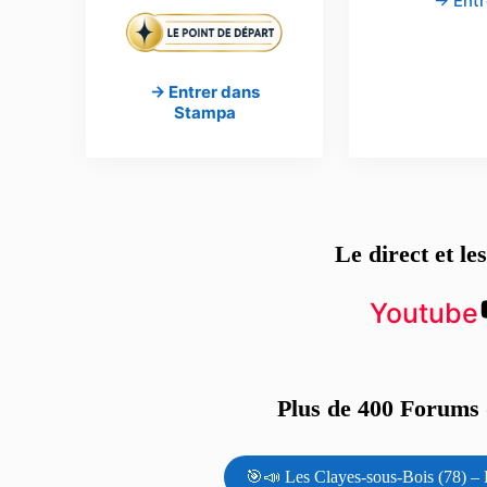
→ Entr
→ Entrer dans
Stampa
Le direct et le
Youtube
Plus de 400 Forums d
🎯📣 Les Clayes-sous-Bois (78) – 