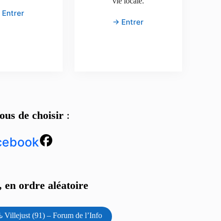
vie locale.
 Entrer
→ Entrer
ous de choisir
:
cebook
 en ordre aléatoire
️ Villejust (91) – Forum de l’Info