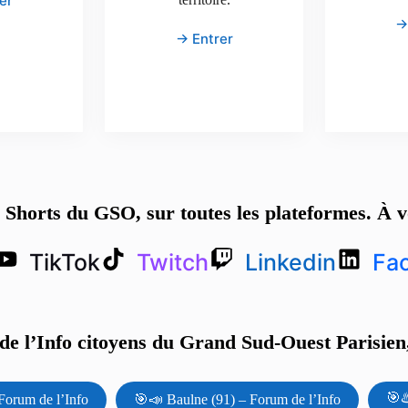
er
→
→ Entrer
s Shorts du GSO, sur toutes les plateformes. À v
TikTok
Twitch
Linkedin
Fa
e l’Info citoyens du Grand Sud-Ouest Parisien,
🎯♨
Forum de l’Info
🎯📣 Baulne (91) – Forum de l’Info