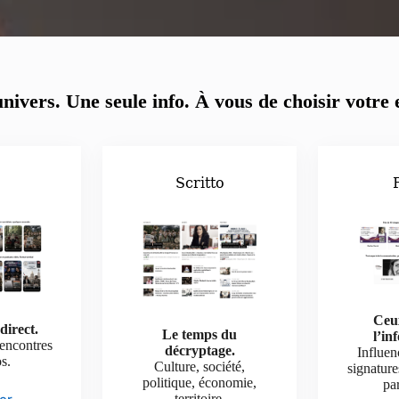
nivers. Une seule info.
À vous de choisir votre 
o
Scritto
Ceu
direct.
Le temps du
l’in
rencontres
décryptage.
Influen
os.
Culture, société,
signature
politique, économie,
par
territoire.