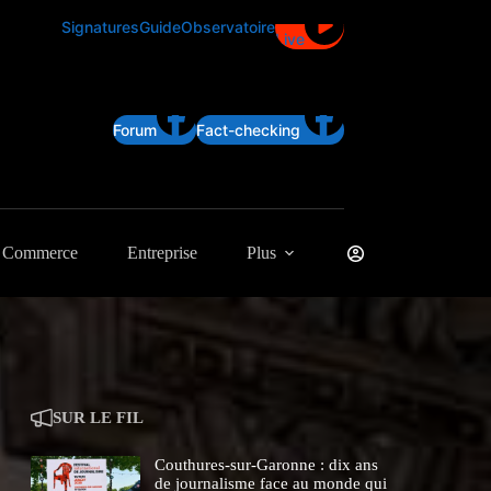
Signatures
Guide
Observatoire
Live
Forum
Fact-checking
Commerce
Entreprise
Plus
SUR LE FIL
Couthures-sur-Garonne : dix ans
de journalisme face au monde qui