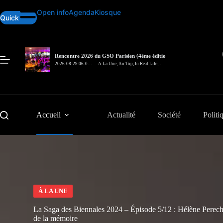
Passer
Open info
Agenda
Kiosque
au
Quick
contenu
Rencontre 2026 du GSO Parisien (4ème édition)
– In Real Life
2026-08-29 06:00
A La Une
,
Au Top
,
In Real Life
,
pm
Rencontre
Accueil
Actualité
Société
Politi
À LA UNE
La Saga des Biennales 2024 – Épisode 5/12 : Hélène Perechod
de la mémoire