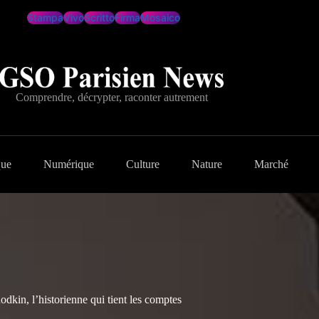
Stampa
Vivo
Scritto
Firma
Mosaico
Comprendre, décrypter, raconter autrement
que
Numérique
Culture
Nature
Marché
kin, l’historienne qui tient les comptes