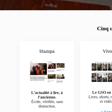
Cinq u
Stampa
Viv
Le GSO en 
L’actualité à lire, à
Lives, shorts, 
l’ancienne.
et vidé
Écrite, vérifiée, sans
distraction.