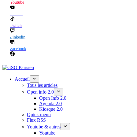
Youtube
TikTok
Twitch
Linkedin
Facebook
Accueil
Tous les articles
Open info 2.0
Open Info 2.0
Agenda 2.0
Kiosque 2.0
Quick menu
Flux RSS
Youtube & autres
Youtube