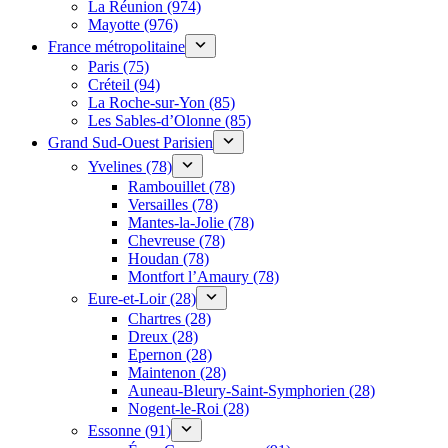
La Réunion (974)
Mayotte (976)
France métropolitaine
Paris (75)
Créteil (94)
La Roche-sur-Yon (85)
Les Sables-d’Olonne (85)
Grand Sud-Ouest Parisien
Yvelines (78)
Rambouillet (78)
Versailles (78)
Mantes-la-Jolie (78)
Chevreuse (78)
Houdan (78)
Montfort l’Amaury (78)
Eure-et-Loir (28)
Chartres (28)
Dreux (28)
Epernon (28)
Maintenon (28)
Auneau-Bleury-Saint-Symphorien (28)
Nogent-le-Roi (28)
Essonne (91)