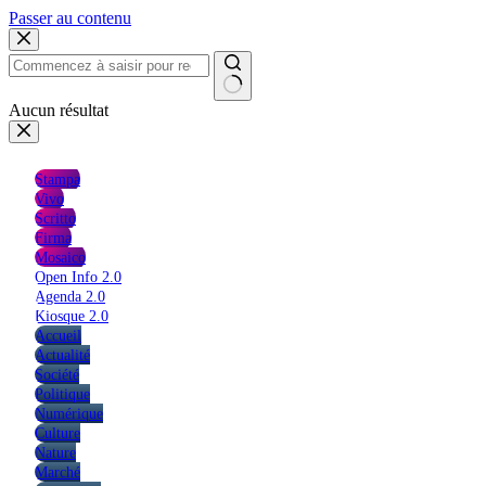
Passer au contenu
Aucun résultat
Stampa
Vivo
Scritto
Firma
Mosaico
Open Info 2.0
Agenda 2.0
Kiosque 2.0
Accueil
Actualité
Société
Politique
Numérique
Culture
Nature
Marché