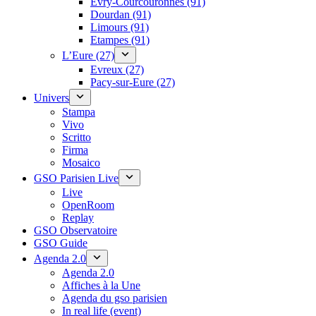
Évry-Courcouronnes (91)
Dourdan (91)
Limours (91)
Etampes (91)
L’Eure (27)
Evreux (27)
Pacy-sur-Eure (27)
Univers
Stampa
Vivo
Scritto
Firma
Mosaico
GSO Parisien Live
Live
OpenRoom
Replay
GSO Observatoire
GSO Guide
Agenda 2.0
Agenda 2.0
Affiches à la Une
Agenda du gso parisien
In real life (event)