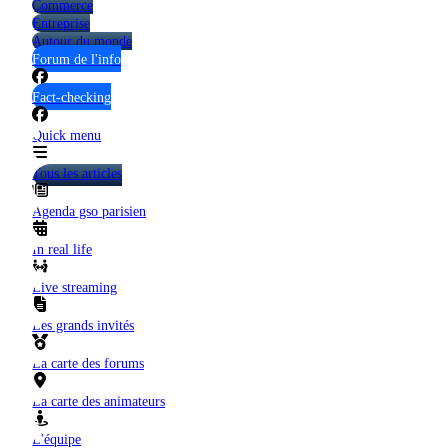
Commerce
Entreprise
Autour du monde
Forum de l'info
Fact-checking
Quick menu
Tous les articles
Agenda gso parisien
In real life
Live streaming
Les grands invités
La carte des forums
La carte des animateurs
L'équipe