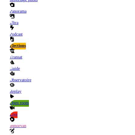
Panorama
Ultra
Podcast
Elections
Transat
Guide
Observatoire
Replay
Open room
Live
Jpmorvan