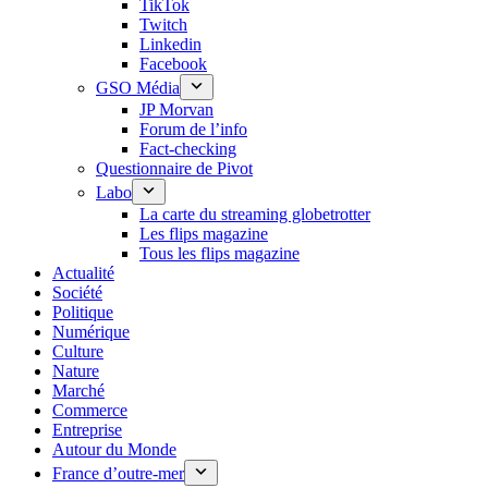
TikTok
Twitch
Linkedin
Facebook
GSO Média
JP Morvan
Forum de l’info
Fact-checking
Questionnaire de Pivot
Labo
La carte du streaming globetrotter
Les flips magazine
Tous les flips magazine
Actualité
Société
Politique
Numérique
Culture
Nature
Marché
Commerce
Entreprise
Autour du Monde
France d’outre-mer