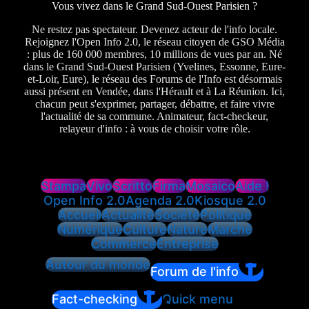
Vous vivez dans le Grand Sud-Ouest Parisien ?
Ne restez pas spectateur. Devenez acteur de l'info locale.
Rejoignez l'Open Info 2.0, le réseau citoyen de GSO Média
: plus de 160 000 membres, 10 millions de vues par an. Né
dans le Grand Sud-Ouest Parisien (Yvelines, Essonne, Eure-
et-Loir, Eure), le réseau des Forums de l'Info est désormais
aussi présent en Vendée, dans l'Hérault et à La Réunion. Ici,
chacun peut s'exprimer, partager, débattre, et faire vivre
l'actualité de sa commune. Animateur, fact-checkeur,
relayeur d'info : à vous de choisir votre rôle.
Stampa
Vivo
Scritto
Firma
Mosaico
Aide !
Open Info 2.0
Agenda 2.0
Kiosque 2.0
Accueil
Actualité
Société
Politique
Numérique
Culture
Nature
Marché
Commerce
Entreprise
Autour du monde
Forum de l'info
Fact-checking
Quick menu