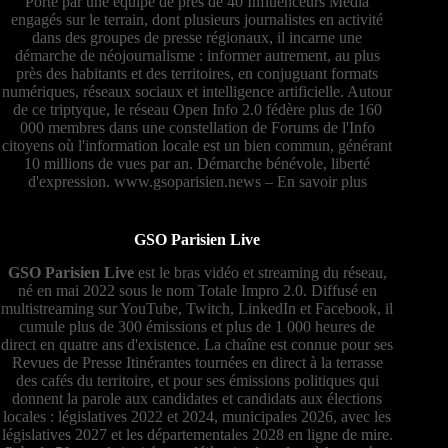
Porté par une équipe de près de 40 Influenceurs Média
engagés sur le terrain, dont plusieurs journalistes en activité
dans des groupes de presse régionaux, il incarne une
démarche de néojournalisme : informer autrement, au plus
près des habitants et des territoires, en conjuguant formats
numériques, réseaux sociaux et intelligence artificielle. Autour
de ce triptyque, le réseau Open Info 2.0 fédère plus de 160
000 membres dans une constellation de Forums de l'Info
citoyens où l'information locale est un bien commun, générant
10 millions de vues par an. Démarche bénévole, liberté
d'expression.
www.gsoparisien.news
–
En savoir plus
GSO Parisien Live
GSO Parisien Live
est le bras vidéo et streaming du réseau,
né en mai 2022 sous le nom Totale Impro 2.0. Diffusé en
multistreaming sur YouTube, Twitch, LinkedIn et Facebook, il
cumule plus de 300 émissions et plus de 1 000 heures de
direct en quatre ans d'existence. La chaîne est connue pour ses
Revues de Presse Itinérantes tournées en direct à la terrasse
des cafés du territoire, et pour ses émissions politiques qui
donnent la parole aux candidates et candidats aux élections
locales : législatives 2022 et 2024, municipales 2026, avec les
législatives 2027 et les départementales 2028 en ligne de mire.