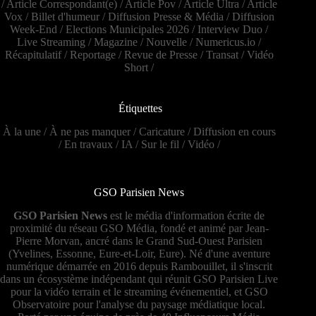
/
Article Correspondant(e)
/
Article Pov
/
Article Ultra
/
Article
Vox
/
Billet d'humeur
/
Diffusion Presse & Média
/
Diffusion
Week-End
/
Elections Municipales 2026
/
Interview Duo
/
Live Streaming
/
Magazine
/
Nouvelle
/
Numericus.io
/
Récapitulatif
/
Reportage
/
Revue de Presse
/
Transat
/
Vidéo
Short
/
Étiquettes
À la une
/
À ne pas manquer
/
Caricature
/
Diffusion en cours
/
En travaux
/
IA
/
Sur le fil
/
Vidéo
/
GSO Parisien News
GSO Parisien News
est le média d'information écrite de
proximité du réseau GSO Média, fondé et animé par Jean-
Pierre Morvan, ancré dans le Grand Sud-Ouest Parisien
(Yvelines, Essonne, Eure-et-Loir, Eure). Né d'une aventure
numérique démarrée en 2016 depuis Rambouillet, il s'inscrit
dans un écosystème indépendant qui réunit GSO Parisien Live
pour la vidéo terrain et le streaming événementiel, et GSO
Observatoire pour l'analyse du paysage médiatique local.