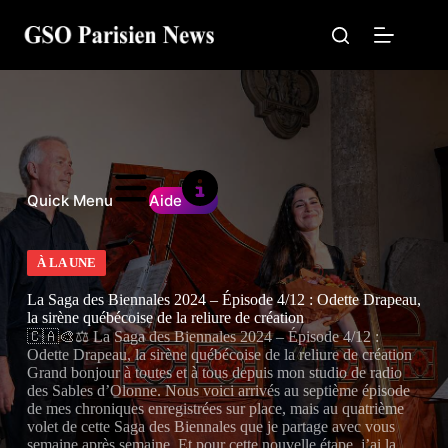
Passer
au
contenu
Quick Menu
Aide
À LA UNE
La Saga des Biennales 2024 – Épisode 4/12 : Odette Drapeau,
la sirène québécoise de la reliure de création
🇨🇦🎨⚖️ La Saga des Biennales 2024 – Épisode 4/12 :
Odette Drapeau, la sirène québécoise de la reliure de création
Grand bonjour à toutes et à tous depuis mon studio de radio
des Sables d’Olonne. Nous voici arrivés au septième épisode
de mes chroniques enregistrées sur place, mais au quatrième
volet de cette Saga des Biennales que je partage avec vous
semaine après semaine. Et pour cette nouvelle étape, j’ai la