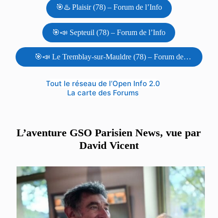
🎯♨️ Plaisir (78) – Forum de l’Info
🎯📣 Septeuil (78) – Forum de l’Info
🎯📣 Le Tremblay-sur-Mauldre (78) – Forum de
l’Info
Tout le réseau de l’Open Info 2.0
La carte des Forums
L’aventure GSO Parisien News, vue par
David Vicent