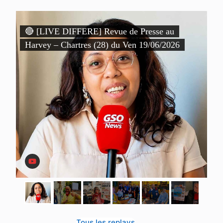
)
🔴 [LIVE DIFFERE] Revue de Presse au

Harvey – Chartres (28) du Ven 19/06/2026
P
D
Tous les replays