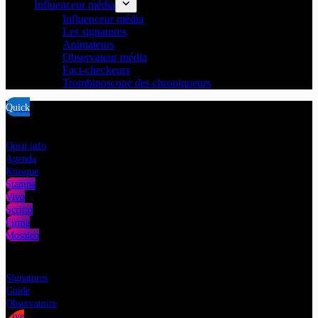
Influenceur média
Influenceur média
Les signatures
Animateurs
Observateur média
Fact-checkeurs
Trombinoscope des chroniqueurs
Quick
Open info
Agenda
Kiosque
Stampa
Vivo
Scritto
Firma
Mosaico
Signatures
Guide
Observatoire
Live