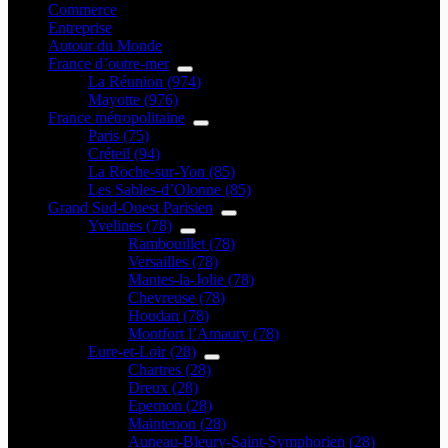
Commerce
Entreprise
Autour du Monde
France d’outre-mer
La Réunion (974)
Mayotte (976)
France métropolitaine
Paris (75)
Créteil (94)
La Roche-sur-Yon (85)
Les Sables-d’Olonne (85)
Grand Sud-Ouest Parisien
Yvelines (78)
Rambouillet (78)
Versailles (78)
Mantes-la-Jolie (78)
Chevreuse (78)
Houdan (78)
Montfort l’Amaury (78)
Eure-et-Loir (28)
Chartres (28)
Dreux (28)
Epernon (28)
Maintenon (28)
Auneau-Bleury-Saint-Symphorien (28)