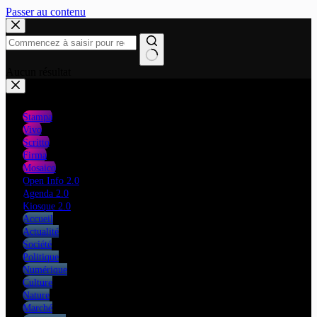
Passer au contenu
Aucun résultat
Stampa
Vivo
Scritto
Firma
Mosaico
Open Info 2.0
Agenda 2.0
Kiosque 2.0
Accueil
Actualité
Société
Politique
Numérique
Culture
Nature
Marché