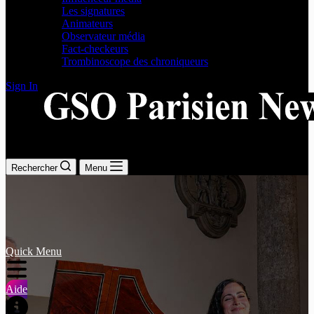
Les signatures
Animateurs
Observateur média
Fact-checkeurs
Trombinoscope des chroniqueurs
Sign In
Comprendre, décrypter, raconter autrement
Rechercher
Menu
Quick Menu
Aide