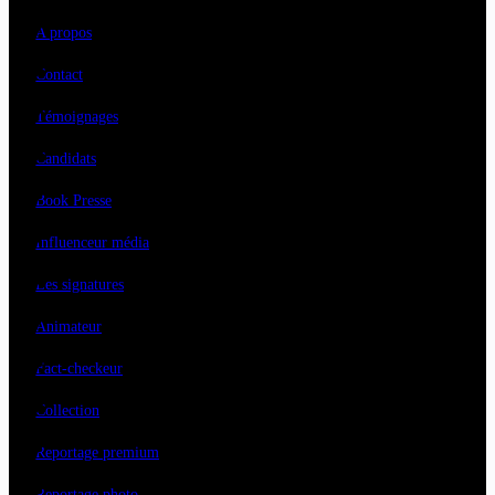
A propos
Contact
Témoignages
Candidats
Book Presse
Influenceur média
Les signatures
Animateur
Fact-checkeur
Collection
Reportage premium
Reportage photo