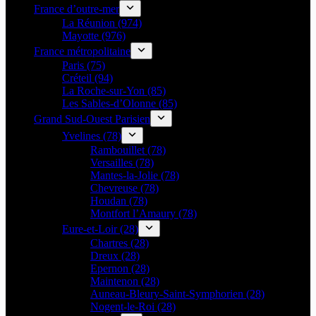
France d’outre-mer
La Réunion (974)
Mayotte (976)
France métropolitaine
Paris (75)
Créteil (94)
La Roche-sur-Yon (85)
Les Sables-d’Olonne (85)
Grand Sud-Ouest Parisien
Yvelines (78)
Rambouillet (78)
Versailles (78)
Mantes-la-Jolie (78)
Chevreuse (78)
Houdan (78)
Montfort l’Amaury (78)
Eure-et-Loir (28)
Chartres (28)
Dreux (28)
Epernon (28)
Maintenon (28)
Auneau-Bleury-Saint-Symphorien (28)
Nogent-le-Roi (28)