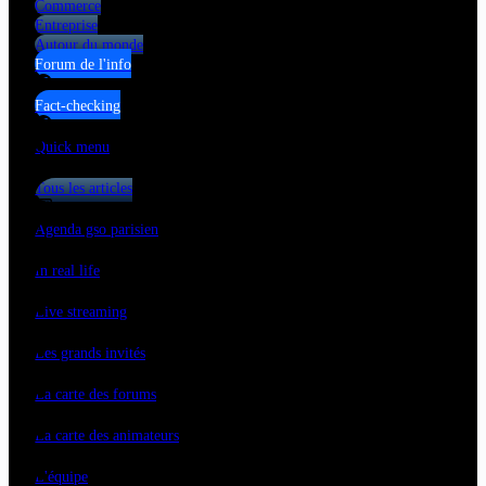
Commerce
Entreprise
Autour du monde
Forum de l'info
Fact-checking
Quick menu
Tous les articles
Agenda gso parisien
In real life
Live streaming
Les grands invités
La carte des forums
La carte des animateurs
L'équipe