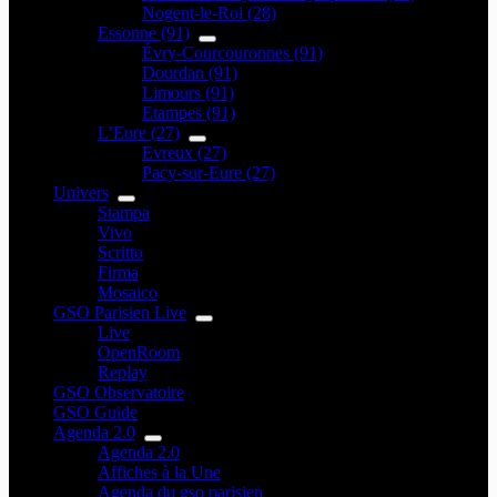
Nogent-le-Roi (28)
Essonne (91)
Évry-Courcouronnes (91)
Dourdan (91)
Limours (91)
Etampes (91)
L’Eure (27)
Evreux (27)
Pacy-sur-Eure (27)
Univers
Stampa
Vivo
Scritto
Firma
Mosaico
GSO Parisien Live
Live
OpenRoom
Replay
GSO Observatoire
GSO Guide
Agenda 2.0
Agenda 2.0
Affiches à la Une
Agenda du gso parisien