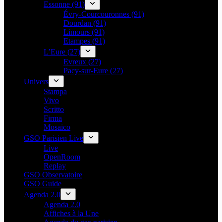
Essonne (91)
Évry-Courcouronnes (91)
Dourdan (91)
Limours (91)
Etampes (91)
L’Eure (27)
Evreux (27)
Pacy-sur-Eure (27)
Univers
Stampa
Vivo
Scritto
Firma
Mosaico
GSO Parisien Live
Live
OpenRoom
Replay
GSO Observatoire
GSO Guide
Agenda 2.0
Agenda 2.0
Affiches à la Une