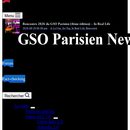
Menu
Rencontre 2026 du GSO Parisien (4ème édition) – In Real Life
2026-08-29 06:00 pm
A La Une
,
Au Top
,
In Real Life
,
Rencontre
Comprendre, décrypter, raconter autrement
Forum
Fact-checking
Rechercher
Accueil
Tous les articles
Open info 2.0
Open Info 2.0
Agenda 2.0